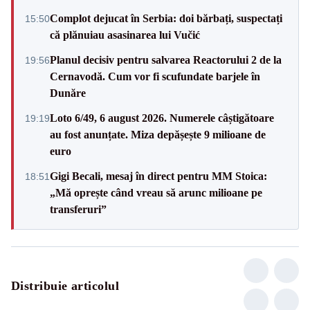
Complot dejucat în Serbia: doi bărbați, suspectați
15:50
că plănuiau asasinarea lui Vučić
Planul decisiv pentru salvarea Reactorului 2 de la
19:56
Cernavodă. Cum vor fi scufundate barjele în
Dunăre
Loto 6/49, 6 august 2026. Numerele câștigătoare
19:19
au fost anunțate. Miza depășește 9 milioane de
euro
Gigi Becali, mesaj în direct pentru MM Stoica:
18:51
„Mă oprește când vreau să arunc milioane pe
transferuri”
Distribuie articolul