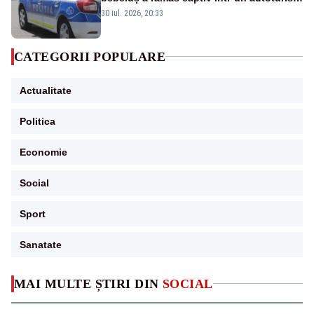
din cauza unei defecțiuni
30 iul. 2026, 20:33
CATEGORII POPULARE
Actualitate
Politica
Economie
Social
Sport
Sanatate
MAI MULTE ȘTIRI DIN
SOCIAL