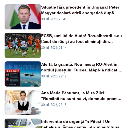
Situație fără precedent în Ungaria! Peter
Magyar declară criză energetică după
oprirea centralei de la Paks
30 iul. 2026, 20:45
FCSB, umilită de Auda! Roș-albaștrii s-au
făcut de râs și au fost eliminați din
Conference League
30 iul. 2026, 21:14
Alertă la graniță. Nou mesaj RO-Alert în
nordul județului Tulcea. MApN a ridicat de
la sol două avioane F-16
30 iul. 2026, 22:12
Ana Maria Păcuraru, la Miza Zilei:
”Românii nu sunt naivi, domnule premier
Bolojan”
30 iul. 2026, 22:15
Intervenție de urgență în Pitești! Un
bebeluș a rămas captiv într-un autoturism