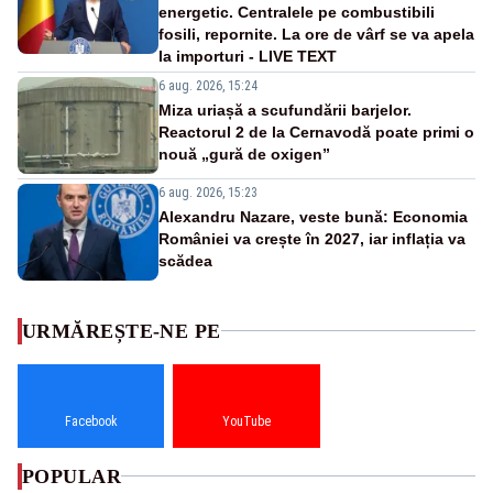
energetic. Centralele pe combustibili
fosili, repornite. La ore de vârf se va apela
la importuri - LIVE TEXT
6 aug. 2026, 15:24
Miza uriașă a scufundării barjelor.
Reactorul 2 de la Cernavodă poate primi o
nouă „gură de oxigen”
6 aug. 2026, 15:23
Alexandru Nazare, veste bună: Economia
României va crește în 2027, iar inflația va
scădea
URMĂREȘTE-NE PE
Facebook
YouTube
POPULAR