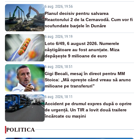
6 aug. 2026, 19:56
Planul decisiv pentru salvarea
Reactorului 2 de la Cernavodă. Cum vor fi
scufundate barjele în Dunăre
6 aug. 2026, 19:19
Loto 6/49, 6 august 2026. Numerele
câștigătoare au fost anunțate. Miza
depășește 9 milioane de euro
6 aug. 2026, 18:51
Gigi Becali, mesaj în direct pentru MM
Stoica: „Mă oprește când vreau să arunc
milioane pe transferuri”
6 aug. 2026, 18:11
Accident pe drumul expres după o oprire
de urgență. Un TIR a lovit două trailere
încărcate cu mașini
POLITICA