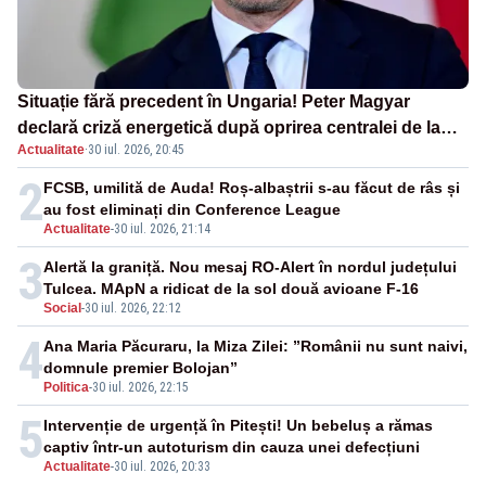
Situație fără precedent în Ungaria! Peter Magyar
declară criză energetică după oprirea centralei de la
Actualitate
·
30 iul. 2026, 20:45
Paks
2
FCSB, umilită de Auda! Roș-albaștrii s-au făcut de râs și
au fost eliminați din Conference League
Actualitate
-
30 iul. 2026, 21:14
3
Alertă la graniță. Nou mesaj RO-Alert în nordul județului
Tulcea. MApN a ridicat de la sol două avioane F-16
Social
-
30 iul. 2026, 22:12
4
Ana Maria Păcuraru, la Miza Zilei: ”Românii nu sunt naivi,
domnule premier Bolojan”
Politica
-
30 iul. 2026, 22:15
5
Intervenție de urgență în Pitești! Un bebeluș a rămas
captiv într-un autoturism din cauza unei defecțiuni
Actualitate
-
30 iul. 2026, 20:33