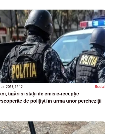
iun. 2023, 16:12
Social
ni, țigări și stații de emisie-recepție
scoperite de polițiști în urma unor percheziții