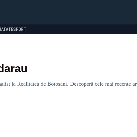
NATATE
SPORT
darau
alist la Realitatea de Botosani. Descoperă cele mai recente art