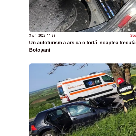
3 iun. 2023, 11:23
Soc
Un autoturism a ars ca o torță, noaptea trecută
Botoșani