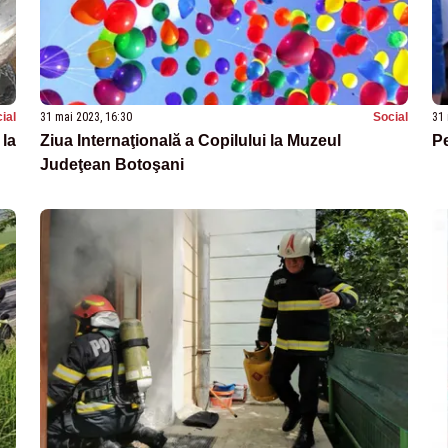
ial
31 mai 2023, 16:30
Social
31 
 la
Ziua Internaţională a Copilului la Muzeul
Pe
Judeţean Botoşani