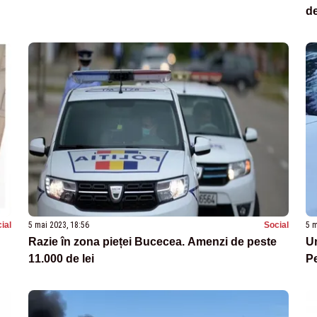
de
ial
5 mai 2023, 18:56
Social
5 m
Razie în zona pieței Bucecea. Amenzi de peste
Un
11.000 de lei
Pe