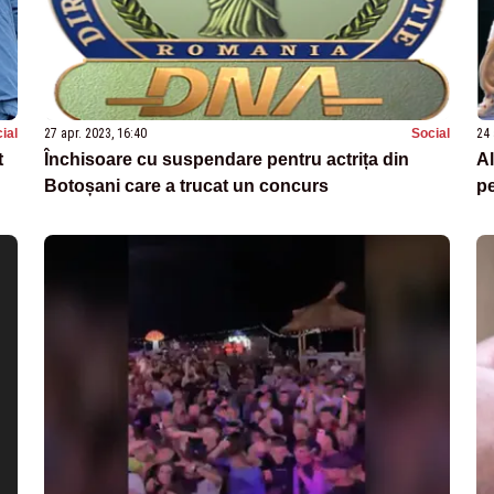
ial
27 apr. 2023, 16:40
Social
24 
t
Închisoare cu suspendare pentru actrița din
Al
Botoșani care a trucat un concurs
p