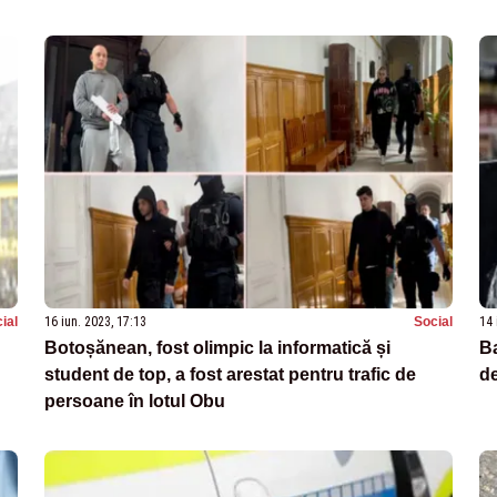
ial
16 iun. 2023, 17:13
Social
14 
Botoșănean, fost olimpic la informatică și
Ba
student de top, a fost arestat pentru trafic de
de
persoane în lotul Obu