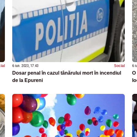
ial
6 iun. 2023, 17:43
Social
6 i
Dosar penal în cazul tânărului mort în incendiul
O 
de la Epureni
lo