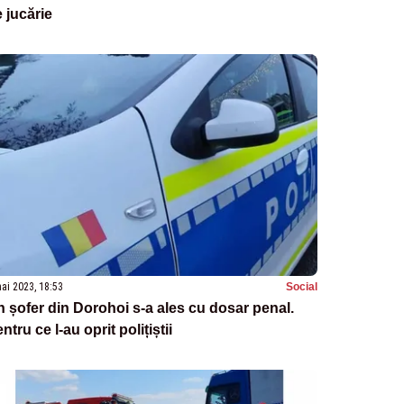
 jucărie
ai 2023, 18:53
Social
 șofer din Dorohoi s-a ales cu dosar penal.
ntru ce l-au oprit polițiștii