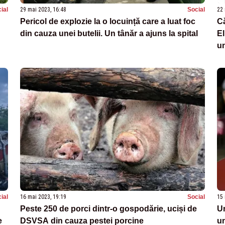
ial
29 mai 2023, 16:48
Social
22 
Pericol de explozie la o locuință care a luat foc
Că
din cauza unei butelii. Un tânăr a ajuns la spital
El
un
ial
16 mai 2023, 19:19
Social
15 
Peste 250 de porci dintr-o gospodărie, uciși de
Un
e
DSVSA din cauza pestei porcine
un