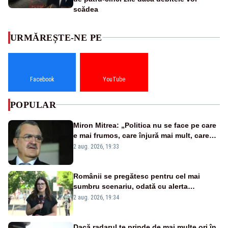
scădea
URMĂREȘTE-NE PE
Facebook
YouTube
POPULAR
Miron Mitrea: „Politica nu se face pe care
e mai frumos, care înjură mai mult, care
țipă mai tare, ci pe proiecte”
2 aug. 2026, 19:33
Românii se pregătesc pentru cel mai
sumbru scenariu, odată cu alerta
energetică
2 aug. 2026, 19:34
Dacă radarul te prinde de mai multe ori în