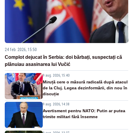
24 feb. 2026, 15:50
Complot dejucat în Serbia: doi bărbați, suspectați că
plănuiau asasinarea lui Vučić
9 aug. 2026, 15:40
Miruță cere o măsură radicală după atacul
de la Cluj. Legea dezinformării, din nou în
discuție
9 aug. 2026, 14:38
Avertisment pentru NATO: Putin ar putea
trimite militari fără însemne
9 aug. 2026, 13:37