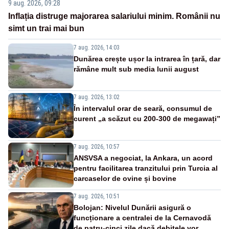
9 aug. 2026, 09:28
Inflația distruge majorarea salariului minim. Românii nu
simt un trai mai bun
7 aug. 2026, 14:03
Dunărea crește ușor la intrarea în țară, dar
rămâne mult sub media lunii august
7 aug. 2026, 13:02
În intervalul orar de seară, consumul de
curent „a scăzut cu 200-300 de megawați”
7 aug. 2026, 10:57
ANSVSA a negociat, la Ankara, un acord
pentru facilitarea tranzitului prin Turcia al
carcaselor de ovine și bovine
7 aug. 2026, 10:51
Bolojan: Nivelul Dunării asigură o
funcționare a centralei de la Cernavodă
de patru-cinci zile dacă debitele vor