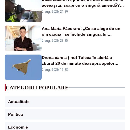
aceeași zi, scapi cu o singură amendă?
Ce spune legea
2 aug. 2026, 21:29
Ana Maria Păcuraru: „Ce se alege de un
om căruia i se închide singura lui
portiță?”
2 aug. 2026, 23:25
Drona care a ținut Tulcea în alertă a
zburat 20 de minute deasupra apelor
României. Au fost ridicate două F-16
2 aug. 2026, 19:28
CATEGORII POPULARE
Actualitate
Politica
Economie