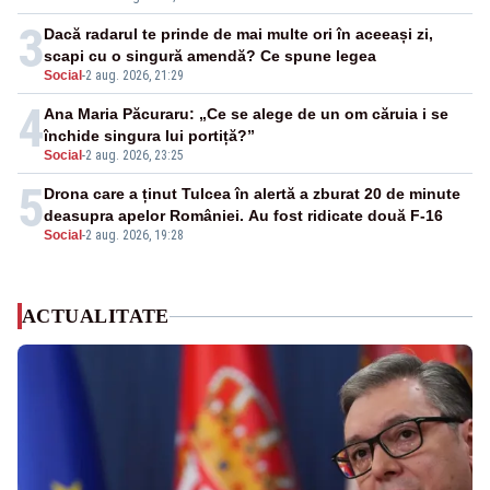
3
Dacă radarul te prinde de mai multe ori în aceeași zi,
scapi cu o singură amendă? Ce spune legea
Social
-
2 aug. 2026, 21:29
4
Ana Maria Păcuraru: „Ce se alege de un om căruia i se
închide singura lui portiță?”
Social
-
2 aug. 2026, 23:25
5
Drona care a ținut Tulcea în alertă a zburat 20 de minute
deasupra apelor României. Au fost ridicate două F-16
Social
-
2 aug. 2026, 19:28
ACTUALITATE