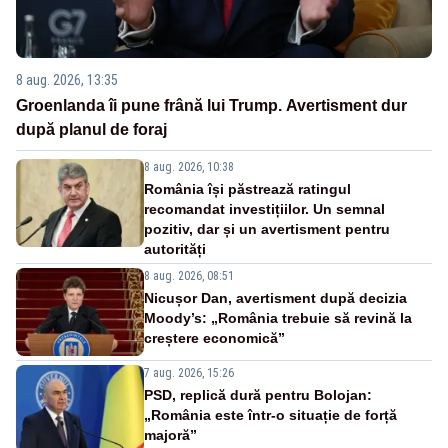
8 aug. 2026, 13:35
Groenlanda îi pune frână lui Trump. Avertisment dur
după planul de foraj
8 aug. 2026, 10:38
România își păstrează ratingul
recomandat investițiilor. Un semnal
pozitiv, dar și un avertisment pentru
autorități
8 aug. 2026, 08:51
Nicușor Dan, avertisment după decizia
Moody’s: „România trebuie să revină la
creștere economică”
7 aug. 2026, 15:26
PSD, replică dură pentru Bolojan:
„România este într-o situație de forță
majoră”