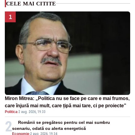
CELE MAI CITITE
1
Miron Mitrea: „Politica nu se face pe care e mai frumos,
care înjură mai mult, care țipă mai tare, ci pe proiecte”
Politica
·
2 aug. 2026, 19:33
2
Românii se pregătesc pentru cel mai sumbru
scenariu, odată cu alerta energetică
Economie
-
2 aug. 2026, 19:34