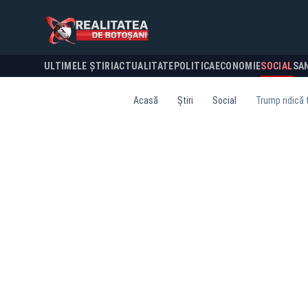
ULTIMELE ȘTIRI
ACTUALITATE
POLITICA
ECONOMIE
SOCIAL
SA
Acasă
Știri
Social
Trump ridică 