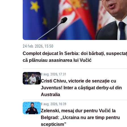
24 feb. 2026, 15:50
Complot dejucat în Serbia: doi bărbați, suspectaț
că plănuiau asasinarea lui Vučić
8 aug. 2026, 17:31
Cristi Chivu, victorie de senzație cu
Juventus! Inter a câștigat derby-ul din
Australia
8 aug. 2026, 16:39
Zelenski, mesaj dur pentru Vučić la
Belgrad: „Ucraina nu are timp pentru
scepticism”