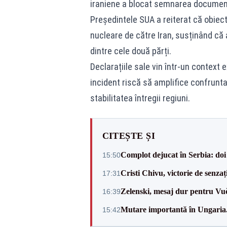
iraniene a blocat semnarea document
Președintele SUA a reiterat că obiect
nucleare de către Iran, susținând că 
dintre cele două părți.
Declarațiile sale vin într-un context 
incident riscă să amplifice confrunt
stabilitatea întregii regiuni.
CITEȘTE ȘI
Complot dejucat în Serbia: doi 
15:50
Cristi Chivu, victorie de senzaț
17:31
Zelenski, mesaj dur pentru Vuč
16:39
Mutare importantă în Ungaria. 
15:42