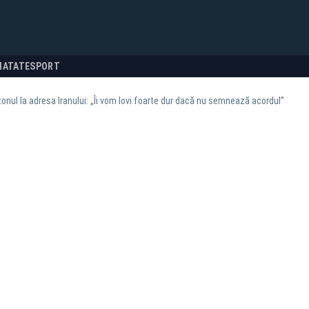
NATATE
SPORT
tonul la adresa Iranului: „Îi vom lovi foarte dur dacă nu semnează acordul”