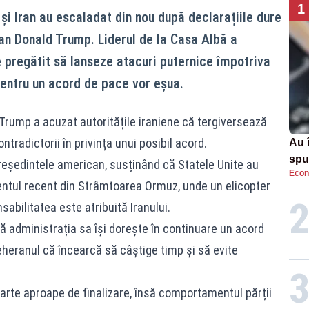
1
 și Iran au escaladat din nou după declarațiile dure
an Donald Trump. Liderul de la Casa Albă a
 pregătit să lanseze atacuri puternice împotriva
entru un acord de pace vor eșua.
r, Trump a acuzat autoritățile iraniene că tergiversează
tradictorii în privința unui posibil acord.
Au 
spu
președintele american, susținând că Statele Unite au
Econ
pas
ntul recent din Strâmtoarea Ormuz, unde un elicopter
sabilitatea este atribuită Iranului.
ă administrația sa își dorește în continuare un acord
Teheranul că încearcă să câștige timp și să evite
foarte aproape de finalizare, însă comportamentul părții