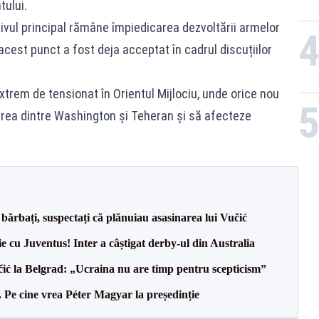
ului.
ivul principal rămâne împiedicarea dezvoltării armelor
acest punct a fost deja acceptat în cadrul discuțiilor
extrem de tensionat în Orientul Mijlociu, unde orice nou
area dintre Washington și Teheran și să afecteze
bărbați, suspectați că plănuiau asasinarea lui Vučić
ie cu Juventus! Inter a câștigat derby-ul din Australia
ić la Belgrad: „Ucraina nu are timp pentru scepticism”
Pe cine vrea Péter Magyar la președinție