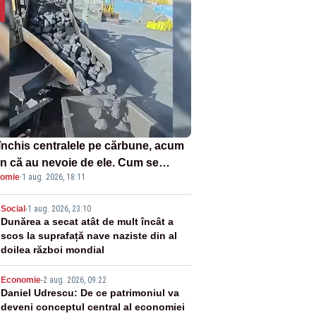
închis centralele pe cărbune, acum
n că au nevoie de ele. Cum se
omie
·
1 aug. 2026, 18:11
ează vina în plină criză energetică
2
Social
-
1 aug. 2026, 23:10
Dunărea a secat atât de mult încât a
scos la suprafață nave naziste din al
doilea război mondial
3
Economie
-
2 aug. 2026, 09:22
Daniel Udrescu: De ce patrimoniul va
deveni conceptul central al economiei