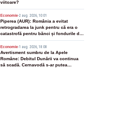
viitoare?
4
Economie
-
2 aug. 2026, 10:01
Piperea (AUR): România a evitat
retrogradarea la junk pentru că era o
catastrofă pentru bănci și fondurile de
pensii
5
Economie
-
1 aug. 2026, 18:08
Avertisment sumbru de la Apele
Române: Debitul Dunării va continua
să scadă. Cernavodă s-ar putea
închide în 4 zile