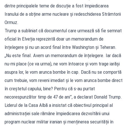
dintre principalele teme de discuție a fost împiedicarea
Iranului de a obține arme nucleare și redeschiderea Strâmtorii
Ormuz.
Trump a subliniat că documentul care urmează să fie semnat
oficial în Elveția reprezintă doar un memorandum de
înțelegere și nu un acord final între Washington și Teheran.
„Nu este final. Avem un memorandum de înțelegere. Iar dacă
nu-mi place (ce va urma), ne vom întoarce și vom trage iarăși
asupra lor, le vom arunca bombe în cap. Dacă nu se comportă
cum trebuie, vom reveni imediat și le vom arunca bombe direct
în creștetul capului, bine? Pentru că s-au purtat
necorespunzător timp de 47 de ani”, a declarat Donald Trump.
Liderul de la Casa Albă a insistat că obiectivul principal al
administrației sale rămâne împiedicarea dezvoltării unui
program nuclear militar iranian și menținerea securității în