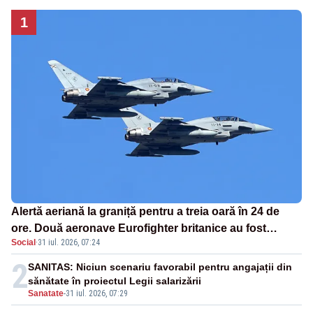
1
Alertă aeriană la graniță pentru a treia oară în 24 de
ore. Două aeronave Eurofighter britanice au fost
Social
·
31 iul. 2026, 07:24
ridicate de la sol
2
SANITAS: Niciun scenariu favorabil pentru angajații din
sănătate în proiectul Legii salarizării
Sanatate
-
31 iul. 2026, 07:29