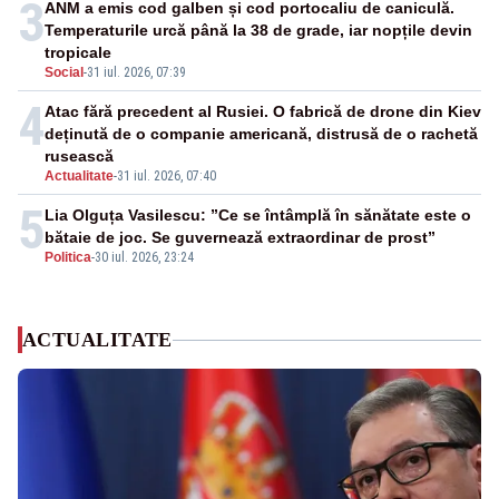
3
ANM a emis cod galben și cod portocaliu de caniculă.
Temperaturile urcă până la 38 de grade, iar nopțile devin
tropicale
Social
-
31 iul. 2026, 07:39
4
Atac fără precedent al Rusiei. O fabrică de drone din Kiev
deținută de o companie americană, distrusă de o rachetă
rusească
Actualitate
-
31 iul. 2026, 07:40
5
Lia Olguța Vasilescu: ”Ce se întâmplă în sănătate este o
bătaie de joc. Se guvernează extraordinar de prost”
Politica
-
30 iul. 2026, 23:24
ACTUALITATE