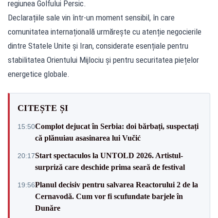
regiunea Golfului Persic.
Declarațiile sale vin într-un moment sensibil, în care
comunitatea internațională urmărește cu atenție negocierile
dintre Statele Unite și Iran, considerate esențiale pentru
stabilitatea Orientului Mijlociu și pentru securitatea piețelor
energetice globale.
CITEȘTE ȘI
Complot dejucat în Serbia: doi bărbați, suspectați
15:50
că plănuiau asasinarea lui Vučić
Start spectaculos la UNTOLD 2026. Artistul-
20:17
surpriză care deschide prima seară de festival
Planul decisiv pentru salvarea Reactorului 2 de la
19:56
Cernavodă. Cum vor fi scufundate barjele în
Dunăre