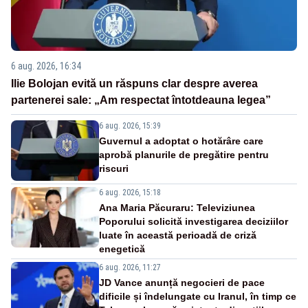
6 aug. 2026, 16:34
Ilie Bolojan evită un răspuns clar despre averea
partenerei sale: „Am respectat întotdeauna legea”
6 aug. 2026, 15:39
Guvernul a adoptat o hotărâre care
aprobă planurile de pregătire pentru
riscuri
6 aug. 2026, 15:18
Ana Maria Păcuraru: Televiziunea
Poporului solicită investigarea deciziilor
luate în această perioadă de criză
enegetică
6 aug. 2026, 11:27
JD Vance anunță negocieri de pace
dificile și îndelungate cu Iranul, în timp ce