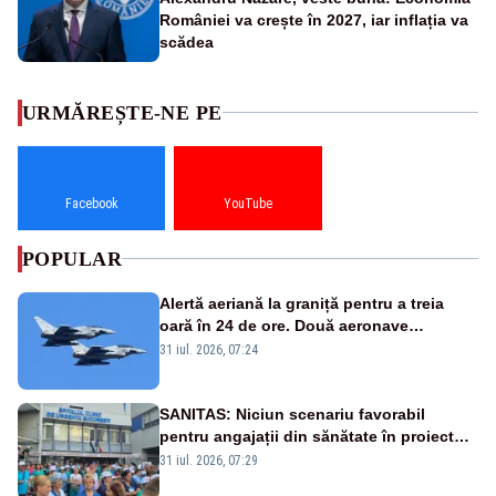
României va crește în 2027, iar inflația va
scădea
URMĂREȘTE-NE PE
Facebook
YouTube
POPULAR
Alertă aeriană la graniță pentru a treia
oară în 24 de ore. Două aeronave
Eurofighter britanice au fost ridicate de la
31 iul. 2026, 07:24
sol
SANITAS: Niciun scenariu favorabil
pentru angajații din sănătate în proiectul
Legii salarizării
31 iul. 2026, 07:29