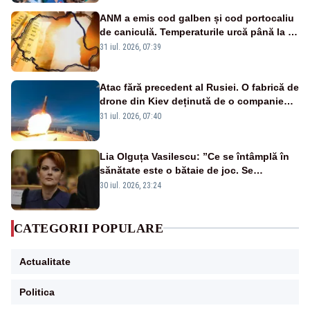
ANM a emis cod galben și cod portocaliu
de caniculă. Temperaturile urcă până la 38
de grade, iar nopțile devin tropicale
31 iul. 2026, 07:39
Atac fără precedent al Rusiei. O fabrică de
drone din Kiev deținută de o companie
americană, distrusă de o rachetă
31 iul. 2026, 07:40
rusească
Lia Olguța Vasilescu: ”Ce se întâmplă în
sănătate este o bătaie de joc. Se
guvernează extraordinar de prost”
30 iul. 2026, 23:24
CATEGORII POPULARE
Actualitate
Politica