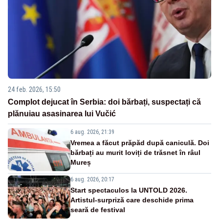
24 feb. 2026, 15:50
Complot dejucat în Serbia: doi bărbați, suspectați că
plănuiau asasinarea lui Vučić
6 aug. 2026, 21:39
Vremea a făcut prăpăd după caniculă. Doi
bărbați au murit loviți de trăsnet în râul
Mureș
6 aug. 2026, 20:17
Start spectaculos la UNTOLD 2026.
Artistul-surpriză care deschide prima
seară de festival