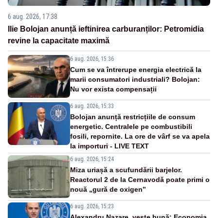
6 aug. 2026, 17:38
Ilie Bolojan anunță ieftinirea carburanților: Petromidia
revine la capacitate maximă
6 aug. 2026, 15:36
Cum se va întrerupe energia electrică la
marii consumatori industriali? Bolojan:
Nu vor exista compensații
6 aug. 2026, 15:33
Bolojan anunță restricțiile de consum
energetic. Centralele pe combustibili
fosili, repornite. La ore de vârf se va apela
la importuri - LIVE TEXT
6 aug. 2026, 15:24
Miza uriașă a scufundării barjelor.
Reactorul 2 de la Cernavodă poate primi o
nouă „gură de oxigen”
6 aug. 2026, 15:23
Alexandru Nazare, veste bună: Economia