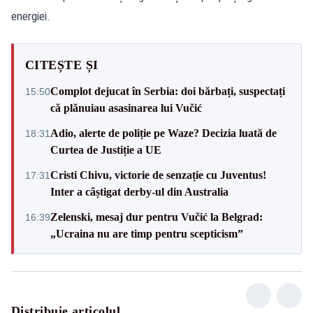
energiei.
CITEȘTE ȘI
Complot dejucat în Serbia: doi bărbați, suspectați
15:50
că plănuiau asasinarea lui Vučić
Adio, alerte de poliție pe Waze? Decizia luată de
18:31
Curtea de Justiție a UE
Cristi Chivu, victorie de senzație cu Juventus!
17:31
Inter a câștigat derby-ul din Australia
Zelenski, mesaj dur pentru Vučić la Belgrad:
16:39
„Ucraina nu are timp pentru scepticism”
Distribuie articolul