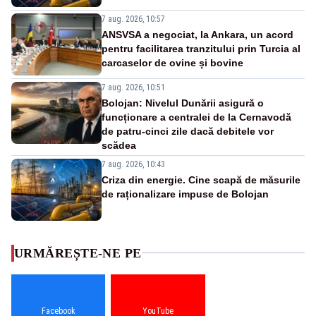
7 aug. 2026, 10:57
ANSVSA a negociat, la Ankara, un acord
pentru facilitarea tranzitului prin Turcia al
carcaselor de ovine și bovine
7 aug. 2026, 10:51
Bolojan: Nivelul Dunării asigură o
funcționare a centralei de la Cernavodă
de patru-cinci zile dacă debitele vor
scădea
7 aug. 2026, 10:43
Criza din energie. Cine scapă de măsurile
de raționalizare impuse de Bolojan
URMĂREȘTE-NE PE
Facebook
YouTube