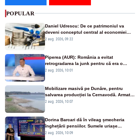
POPULAR
Daniel Udrescu: De ce patrimoniul va
deveni conceptul central al economiei
viitoare?
2 aug. 2026, 09:22
Piperea (AUR): România a evitat
retrogradarea la junk pentru că era o
catastrofă pentru bănci și fondurile de
2 aug. 2026, 10:01
pensii
Mobilizare masivă pe Dunăre, pentru
salvarea producției la Cernavodă. Armata
va detona o stâncă și va devia apa
2 aug. 2026, 10:07
fluviului - IMAGINI AERIENE
Dorina Barcari dă în vileag șmecheria
înghețării pensiilor. Sumele uriașe
pierdute de fiecare român
2 aug. 2026, 10:09