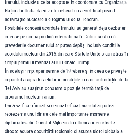
Iranului, inclusiv a celor adoptate în coordonare cu Organizația
Națiunilor Unite, dacă va fi încheiat un acord final privind
activitățile nucleare ale regimului de la Teheran.
Posibilele concesii acordate Iranului au generat deja dezbateri
intense pe scena politică internațională. Criticii susțin că
prevederile documentului ar putea depăși inclusiv condițiile
acordului nuclear din 2015, din care Statele Unite s-au retras în
timpul primului mandat al lui Donald Trump.
În același timp, apar semne de întrebare și în ceea ce privește
impactul asupra Israelului, în condițiile în care autoritățile de la
Tel Aviv au susținut constant o poziție fermă față de
programul nuclear iranian.
Dacă va fi confirmat și semnat oficial, acordul ar putea
reprezenta unul dintre cele mai importante momente
diplomatice din Orientul Mijlociu din ultimii ani, cu efecte
directe asupra securității regionale și asupra pieței globale a