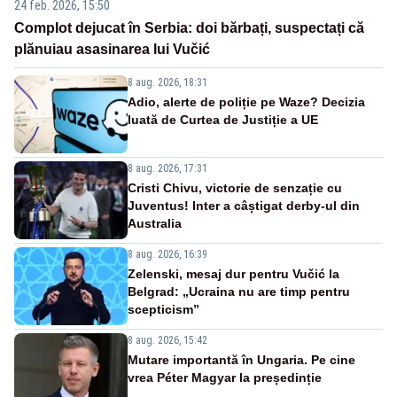
24 feb. 2026, 15:50
Complot dejucat în Serbia: doi bărbați, suspectați că
plănuiau asasinarea lui Vučić
8 aug. 2026, 18:31
Adio, alerte de poliție pe Waze? Decizia
luată de Curtea de Justiție a UE
8 aug. 2026, 17:31
Cristi Chivu, victorie de senzație cu
Juventus! Inter a câștigat derby-ul din
Australia
8 aug. 2026, 16:39
Zelenski, mesaj dur pentru Vučić la
Belgrad: „Ucraina nu are timp pentru
scepticism”
8 aug. 2026, 15:42
Mutare importantă în Ungaria. Pe cine
vrea Péter Magyar la președinție