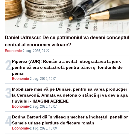
Daniel Udrescu: De ce patrimoniul va deveni conceptul
central al economiei viitoare?
Economie
·
2 aug. 2026, 09:22
2
Piperea (AUR): România a evitat retrogradarea la junk
pentru că era o catastrofă pentru bănci și fondurile de
pensii
Economie
-
2 aug. 2026, 10:01
3
Mobilizare masivă pe Dunăre, pentru salvarea producției
la Cernavodă. Armata va detona o stâncă și va devia apa
fluviului - IMAGINI AERIENE
Economie
-
2 aug. 2026, 10:07
4
Dorina Barcari dă în vileag șmecheria înghețării pensiilor.
Sumele uriașe pierdute de fiecare român
Economie
-
2 aug. 2026, 10:09