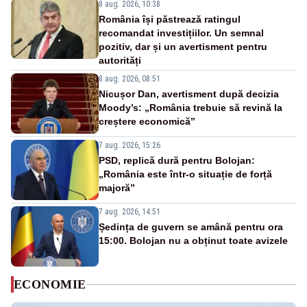
8 aug. 2026, 10:38
România își păstrează ratingul
recomandat investițiilor. Un semnal
pozitiv, dar și un avertisment pentru
autorități
8 aug. 2026, 08:51
Nicușor Dan, avertisment după decizia
Moody’s: „România trebuie să revină la
creștere economică”
7 aug. 2026, 15:26
PSD, replică dură pentru Bolojan:
„România este într-o situație de forță
majoră”
7 aug. 2026, 14:51
Ședința de guvern se amână pentru ora
15:00. Bolojan nu a obținut toate avizele
ECONOMIE