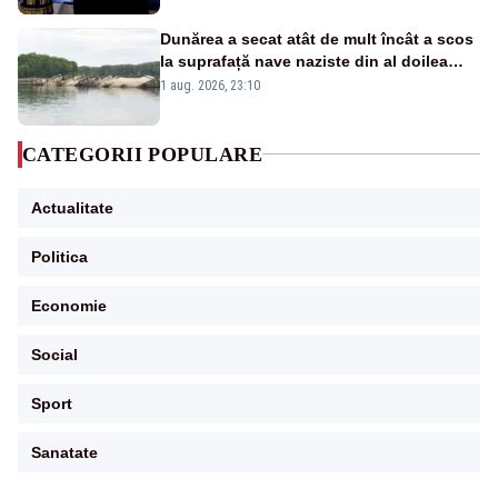
Dunărea a secat atât de mult încât a scos
la suprafață nave naziste din al doilea
război mondial
1 aug. 2026, 23:10
CATEGORII POPULARE
Actualitate
Politica
Economie
Social
Sport
Sanatate