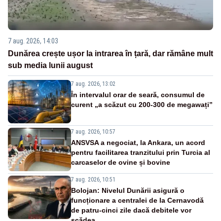
7 aug. 2026, 14:03
Dunărea crește ușor la intrarea în țară, dar rămâne mult
sub media lunii august
7 aug. 2026, 13:02
În intervalul orar de seară, consumul de
curent „a scăzut cu 200-300 de megawați”
7 aug. 2026, 10:57
ANSVSA a negociat, la Ankara, un acord
pentru facilitarea tranzitului prin Turcia al
carcaselor de ovine și bovine
7 aug. 2026, 10:51
Bolojan: Nivelul Dunării asigură o
funcționare a centralei de la Cernavodă
de patru-cinci zile dacă debitele vor
scădea