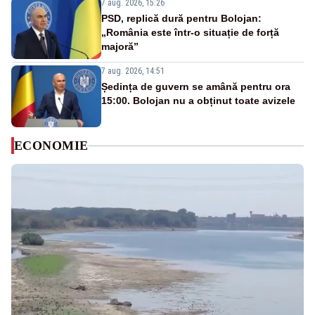
7 aug. 2026, 15:26
PSD, replică dură pentru Bolojan:
„România este într-o situație de forță
majoră”
7 aug. 2026, 14:51
Ședința de guvern se amână pentru ora
15:00. Bolojan nu a obținut toate avizele
ECONOMIE