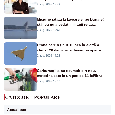
emisiunii „Miza Zilei” la Realitatea PLUS
2 aug. 2026, 15:42
Misiune ratată la Izvoarele, pe Dunăre:
stânca nu a cedat, militarii reiau
detonările luni – VIDEO
2 aug. 2026, 15:48
Drona care a ținut Tulcea în alertă a
zburat 20 de minute deasupra apelor
României. Au fost ridicate două F-16
2 aug. 2026, 19:28
Carburanții s-au scumpit din nou,
motorina este la un pas de 11 lei/litru
2 aug. 2026, 15:36
CATEGORII POPULARE
Actualitate