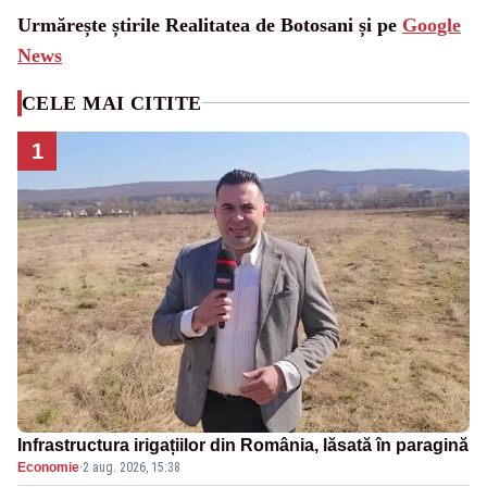
Urmărește știrile Realitatea de Botosani și pe
Google
News
CELE MAI CITITE
1
Infrastructura irigațiilor din România, lăsată în paragină
Economie
·
2 aug. 2026, 15:38