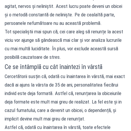
agitat, nervos și neliniștit. Acest lucru poate deveni un obicei
și o metodă constantă de neliniște. Pe de cealaltă parte,
persoanele nefumătoare nu au această problemă.
Tot specialiștii mai spun că, cei care aleg să renunțe la acest
viciu vor ajunge să gândească mai clar și vor analiza lucrurile
cu mai multă luciditate. În plus, vor exclude această sursă
posibilă cauzatoare de stres.
Ce se întâmplă cu cât înaintezi în vârstă
Cercetătorii susțin că, odată cu înaintarea în vârstă, mai exact
dacă ai ajuns la vârsta de 35 de ani, personalitatea fiecărui
individ este deja formată. Astfel că, renunțarea la obiceiurile
deja formate este mult mai greu de realizat. La fel este și in
cazul fumatului, care a devenit un obicei, o dependență, și
implicit devine mult mai greu de renunțat.
Astfel că, odată cu înaintarea în vârstă, toate efectele