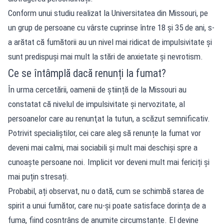
Conform unui studiu realizat la Universitatea din Missouri, pe
un grup de persoane cu vârste cuprinse între 18 şi 35 de ani, s-
a arătat că fumătorii au un nivel mai ridicat de impulsivitate şi
sunt predispuşi mai mult la stări de anxietate și nevrotism.
Ce se întâmplă dacă renunți la fumat?
În urma cercetării, oamenii de știință de la Missouri au
constatat că nivelul de impulsivitate şi nervozitate, al
persoanelor care au renunţat la tutun, a scăzut semnificativ.
Potrivit specialiștilor, cei care aleg să renunțe la fumat vor
deveni mai calmi, mai sociabili și mult mai deschiși spre a
cunoaște persoane noi. Implicit vor deveni mult mai fericiți și
mai puțin stresați.
Probabil, ați observat, nu o dată, cum se schimbă starea de
spirit a unui fumător, care nu-și poate satisface dorința de a
fuma, fiind cosntrâns de anumite circumstanțe. El devine