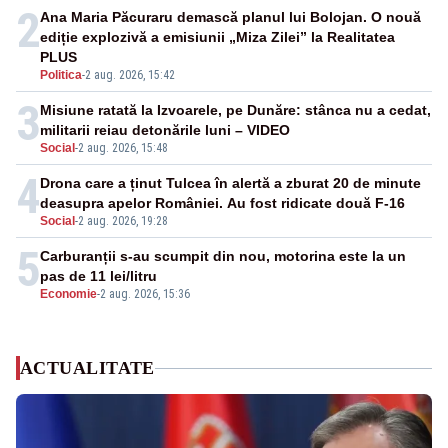
2
Ana Maria Păcuraru demască planul lui Bolojan. O nouă
ediție explozivă a emisiunii „Miza Zilei” la Realitatea
PLUS
Politica
-
2 aug. 2026, 15:42
3
Misiune ratată la Izvoarele, pe Dunăre: stânca nu a cedat,
militarii reiau detonările luni – VIDEO
Social
-
2 aug. 2026, 15:48
4
Drona care a ținut Tulcea în alertă a zburat 20 de minute
deasupra apelor României. Au fost ridicate două F-16
Social
-
2 aug. 2026, 19:28
5
Carburanții s-au scumpit din nou, motorina este la un
pas de 11 lei/litru
Economie
-
2 aug. 2026, 15:36
ACTUALITATE