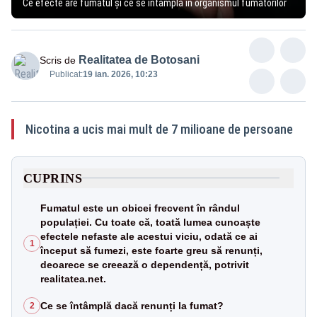
Ce efecte are fumatul și ce se întâmplă în organismul fumătorilor
Realitatea de Botosani
Scris de
Publicat:
19 ian. 2026, 10:23
Nicotina a ucis mai mult de 7 milioane de persoane
CUPRINS
Fumatul este un obicei frecvent în rândul
populației. Cu toate că, toată lumea cunoaște
efectele nefaste ale acestui viciu, odată ce ai
1
început să fumezi, este foarte greu să renunți,
deoarece se creează o dependență, potrivit
realitatea.net.
Ce se întâmplă dacă renunți la fumat?
2