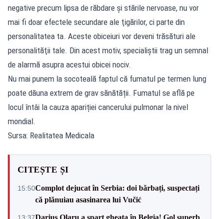
negative precum lipsa de răbdare şi stările nervoase, nu vor
mai fi doar efectele secundare ale ţigărilor, ci parte din
personalitatea ta. Aceste obiceiuri vor deveni trăsături ale
personalităţii tale. Din acest motiv, specialiștii trag un semnal
de alarmă asupra acestui obicei nociv.
Nu mai punem la socoteală faptul că fumatul pe termen lung
poate dăuna extrem de grav sănătății. Fumatul se află pe
locul întâi la cauza apariției cancerului pulmonar la nivel
mondial.
Sursa: Realitatea Medicala
CITEȘTE ȘI
Complot dejucat în Serbia: doi bărbați, suspectați
15:50
că plănuiau asasinarea lui Vučić
Darius Olaru a spart gheața în Belgia! Gol superb
13:37