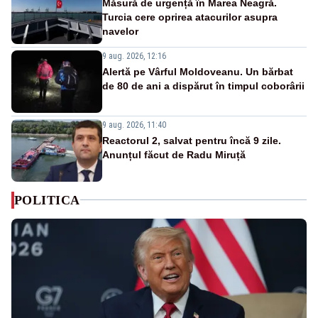
Măsură de urgență în Marea Neagră.
Turcia cere oprirea atacurilor asupra
navelor
9 aug. 2026, 12:16
Alertă pe Vârful Moldoveanu. Un bărbat
de 80 de ani a dispărut în timpul coborârii
9 aug. 2026, 11:40
Reactorul 2, salvat pentru încă 9 zile.
Anunțul făcut de Radu Miruță
POLITICA