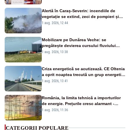
Alertă în Caraș-Severin: incendiile de
vegetație se extind, zeci de pompieri și
silvicultori se luptă cu flăcările - VIDEO
1 aug. 2026, 12:44
Mobilizare pe Dunărea Veche: se
pregătește devierea cursului fluviului
către Cernavodă – VIDEO
1 aug. 2026, 13:38
Criza energetică se acutizează. CE Oltenia
a oprit noaptea trecută un grup energetic
de la Rovinari
1 aug. 2026, 13:41
România, la limita tehnică a importurilor
de energie. Prețurile cresc alarmant -
Analiză Realitatea Plus
1 aug. 2026, 11:36
CATEGORII POPULARE