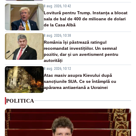
8 aug. 2026, 10:42
Lovitură pentru Trump. Instanța a blocat
sala de bal de 400 de milioane de dolari
de la Casa Albă
8 aug. 2026, 10:38
România își păstrează ratingul
recomandat investițiilor. Un semnal
pozitiv, dar și un avertisment pentru
autorități
8 aug. 2026, 10:12
Atac masiv asupra Kievului după
sancțiunile SUA. Ce se întâmplă cu
apărarea antiaeriană a Ucrainei
POLITICA