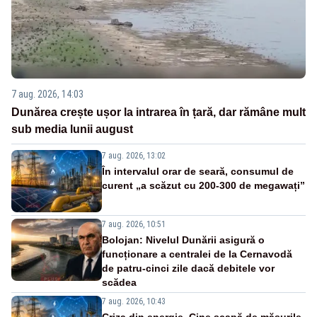
7 aug. 2026, 14:03
Dunărea crește ușor la intrarea în țară, dar rămâne mult
sub media lunii august
7 aug. 2026, 13:02
În intervalul orar de seară, consumul de
curent „a scăzut cu 200-300 de megawați”
7 aug. 2026, 10:51
Bolojan: Nivelul Dunării asigură o
funcționare a centralei de la Cernavodă
de patru-cinci zile dacă debitele vor
scădea
7 aug. 2026, 10:43
Criza din energie. Cine scapă de măsurile