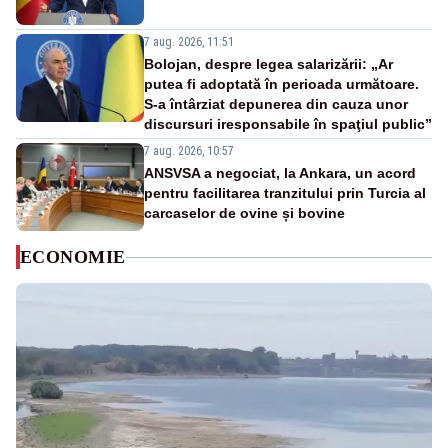
7 aug. 2026, 11:51
Bolojan, despre legea salarizării: „Ar
putea fi adoptată în perioada următoare.
S-a întârziat depunerea din cauza unor
discursuri iresponsabile în spaţiul public”
7 aug. 2026, 10:57
ANSVSA a negociat, la Ankara, un acord
pentru facilitarea tranzitului prin Turcia al
carcaselor de ovine și bovine
ECONOMIE