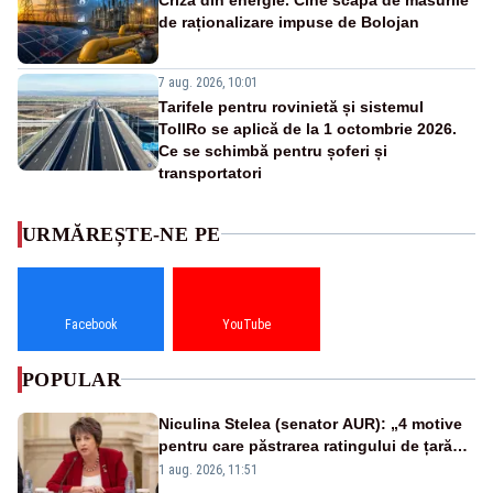
de raționalizare impuse de Bolojan
7 aug. 2026, 10:01
Tarifele pentru rovinietă și sistemul
TollRo se aplică de la 1 octombrie 2026.
Ce se schimbă pentru șoferi și
transportatori
URMĂREȘTE-NE PE
Facebook
YouTube
POPULAR
Niculina Stelea (senator AUR): „4 motive
pentru care păstrarea ratingului de țară
nu este o reușită pentru Guvernul
1 aug. 2026, 11:51
Bolojan”