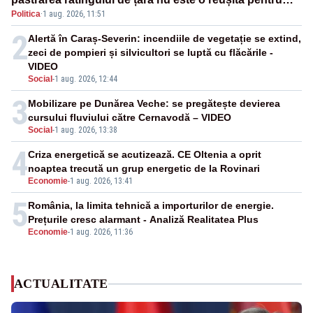
Politica
·
1 aug. 2026, 11:51
Guvernul Bolojan”
2
Alertă în Caraș-Severin: incendiile de vegetație se extind,
zeci de pompieri și silvicultori se luptă cu flăcările -
VIDEO
Social
-
1 aug. 2026, 12:44
3
Mobilizare pe Dunărea Veche: se pregătește devierea
cursului fluviului către Cernavodă – VIDEO
Social
-
1 aug. 2026, 13:38
4
Criza energetică se acutizează. CE Oltenia a oprit
noaptea trecută un grup energetic de la Rovinari
Economie
-
1 aug. 2026, 13:41
5
România, la limita tehnică a importurilor de energie.
Prețurile cresc alarmant - Analiză Realitatea Plus
Economie
-
1 aug. 2026, 11:36
ACTUALITATE