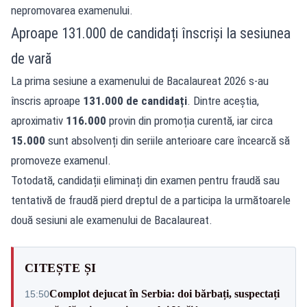
nepromovarea examenului.
Aproape 131.000 de candidați înscriși la sesiunea
de vară
La prima sesiune a examenului de Bacalaureat 2026 s-au
înscris aproape
131.000 de candidați
. Dintre aceștia,
aproximativ
116.000
provin din promoția curentă, iar circa
15.000
sunt absolvenți din seriile anterioare care încearcă să
promoveze examenul.
Totodată, candidații eliminați din examen pentru fraudă sau
tentativă de fraudă pierd dreptul de a participa la următoarele
două sesiuni ale examenului de Bacalaureat.
CITEȘTE ȘI
Complot dejucat în Serbia: doi bărbați, suspectați
15:50