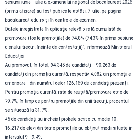
sesiunii iunie - iulie a examenului naţional de bacalaureat 2026
(prima afişare) au fost publicate astăzi, 7 iulie, pe pagina
bacalaureat.edu.ro
şi în centrele de examen.
Datele înregistrate în aplicaţie relevă o rată cumulată de
promovare (toate promoţiile) de 74.8% (74,3% în prima sesiune
a anului trecut, înainte de contestaţii)”, informează Ministerul
Educaţiei.
Au promovat, în total, 94.345 de candidaţi - 90.263 de
candidaţi din promoţia curentă, respectiv 4.082 din promoţiile
anterioare - din numărul celor 126.169 de candidaţi prezenţi.
Pentru promoţia curentă, rata de reuşită/promovare este de
79.7%, în timp ce pentru promoţiile din anii trecuţi, procentul
se situează la 31.7%.
45 de candidaţi au încheiat probele scrise cu media 10.
16.217 de elevi din toate promoţiile au obţinut medii situate în
intervalul 9 - 9.49.