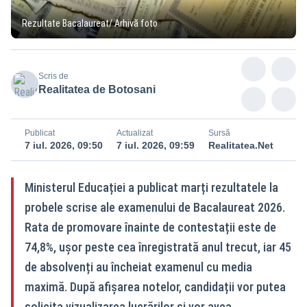
Rezultate Bacalaureat/ Arhivă foto
Scris de
Realitatea de Botosani
Publicat
Actualizat
Sursă
7 iul. 2026, 09:50
7 iul. 2026, 09:59
Realitatea.Net
Ministerul Educației a publicat marți rezultatele la
probele scrise ale examenului de Bacalaureat 2026.
Rata de promovare înainte de contestații este de
74,8%, ușor peste cea înregistrată anul trecut, iar 45
de absolvenți au încheiat examenul cu media
maximă. După afișarea notelor, candidații vor putea
solicita vizualizarea lucrărilor și vor avea