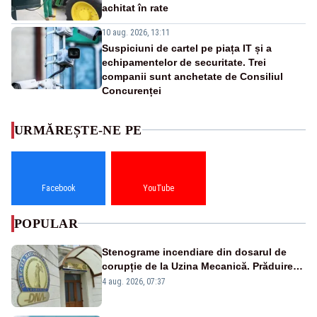
achitat în rate
10 aug. 2026, 13:11
Suspiciuni de cartel pe piața IT și a
echipamentelor de securitate. Trei
companii sunt anchetate de Consiliul
Concurenței
URMĂREȘTE-NE PE
Facebook
YouTube
POPULAR
Stenograme incendiare din dosarul de
corupție de la Uzina Mecanică. Prăduirea
banilor din programul SAFE, interceptată
4 aug. 2026, 07:37
de DNA