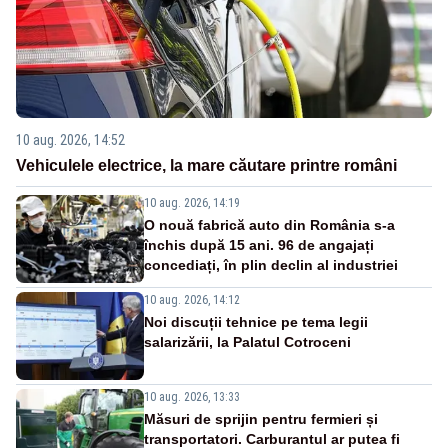
10 aug. 2026, 14:52
Vehiculele electrice, la mare căutare printre români
10 aug. 2026, 14:19
O nouă fabrică auto din România s-a
închis după 15 ani. 96 de angajați
concediați, în plin declin al industriei
10 aug. 2026, 14:12
Noi discuții tehnice pe tema legii
salarizării, la Palatul Cotroceni
10 aug. 2026, 13:33
Măsuri de sprijin pentru fermieri și
transportatori. Carburantul ar putea fi