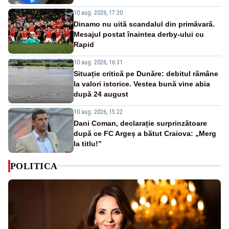
10 aug. 2026, 17:20
Dinamo nu uită scandalul din primăvară.
Mesajul postat înaintea derby-ului cu
Rapid
10 aug. 2026, 16:31
Situație critică pe Dunăre: debitul rămâne
la valori istorice. Vestea bună vine abia
după 24 august
10 aug. 2026, 15:22
Dani Coman, declarație surprinzătoare
după ce FC Argeș a bătut Craiova: „Merg
la titlu!”
POLITICA