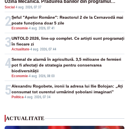
Uzina Mecanică. Prăduirea banilor din programul
Social
·
4 aug. 2026, 07:37
SAFE, interceptată de DNA
2
Șeful "Apelor Române": Reactorul 2 de la Cernavodă mai
poate funcționa doar 5 zile
Economie
-
4 aug. 2026, 07:41
3
UNTOLD 2026, line-up complet. Ce artiști sunt programați
în fiecare zi
Actualitate
-
4 aug. 2026, 07:44
4
Semnal de alarmă în agricultură. 3,5 milioane de fermieri
pot fi afectați de strategia pentru conservarea
biodiversității
Economie
-
4 aug. 2026, 08:03
5
Alexandru Rogobete, ironii la adresa lui Ilie Bolojan: „Ați
consumat tot curentul urmărind șobolani imaginari”
Politica
-
4 aug. 2026, 07:34
ACTUALITATE