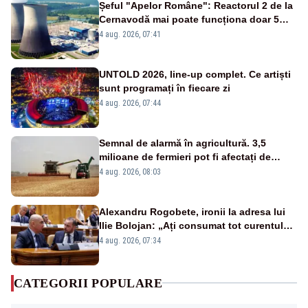
Șeful "Apelor Române": Reactorul 2 de la
Cernavodă mai poate funcționa doar 5
zile
4 aug. 2026, 07:41
UNTOLD 2026, line-up complet. Ce artiști
sunt programați în fiecare zi
4 aug. 2026, 07:44
Semnal de alarmă în agricultură. 3,5
milioane de fermieri pot fi afectați de
strategia pentru conservarea
4 aug. 2026, 08:03
biodiversității
Alexandru Rogobete, ironii la adresa lui
Ilie Bolojan: „Ați consumat tot curentul
urmărind șobolani imaginari”
4 aug. 2026, 07:34
CATEGORII POPULARE