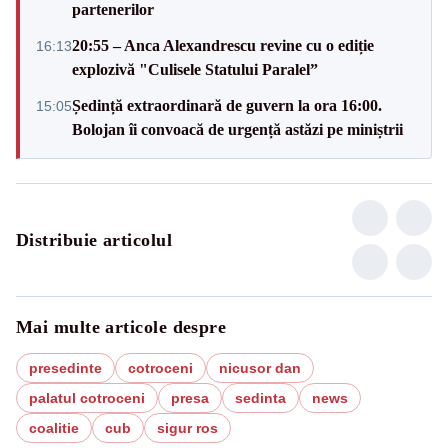
partenerilor
20:55 – Anca Alexandrescu revine cu o ediție
16:13
explozivă "Culisele Statului Paralel”
Ședință extraordinară de guvern la ora 16:00.
15:05
Bolojan îi convoacă de urgență astăzi pe miniștrii
Distribuie articolul
Mai multe articole despre
presedinte
cotroceni
nicusor dan
palatul cotroceni
presa
sedinta
news
coalitie
cub
sigur ros