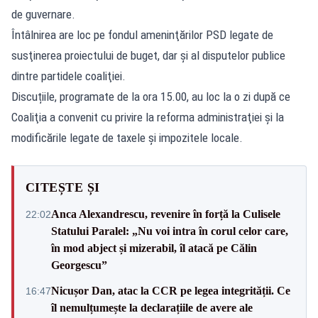
de guvernare.
Întâlnirea are loc pe fondul ameninţărilor PSD legate de
susţinerea proiectului de buget, dar şi al disputelor publice
dintre partidele coaliţiei.
Discuțiile, programate de la ora 15.00, au loc la o zi după ce
Coaliţia a convenit cu privire la reforma administraţiei şi la
modificările legate de taxele şi impozitele locale.
CITEȘTE ȘI
Anca Alexandrescu, revenire în forță la Culisele
22:02
Statului Paralel: „Nu voi intra în corul celor care,
în mod abject și mizerabil, îl atacă pe Călin
Georgescu”
Nicușor Dan, atac la CCR pe legea integrității. Ce
16:47
îl nemulțumește la declarațiile de avere ale