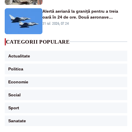
Alertă aeriană la graniță pentru a treia
oară în 24 de ore. Două aeronave
Eurofighter britanice au fost ridicate de la
31 iul. 2026, 07:24
sol
CATEGORII POPULARE
Actualitate
Politica
Economie
Social
Sport
Sanatate