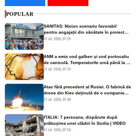
POPULAR
SANITAS: Niciun scenariu favorabil
pentru angajații din sănătate în proiectul
Legii salarizării
31 iul. 2026, 07:29
ANM a emis cod galben și cod portocaliu
de caniculă. Temperaturile urcă până la 38
de grade, iar nopțile devin tropicale
31 iul. 2026, 07:39
Atac fără precedent al Rusiei. O fabrică de
drone din Kiev deținută de o companie
americană, distrusă de o rachetă
31 iul. 2026, 07:40
rusească
ITALIA: 7 persoane, dispărute după
prăbușirea unei clădiri în Sicilia | VIDEO
31 iul. 2026, 07:50