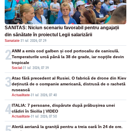
SANITAS: Niciun scenariu favorabil pentru angajații
din sănătate în proiectul Legii salarizării
Sanatate
·
31 iul. 2026, 07:29
2
ANM a emis cod galben și cod portocaliu de caniculă.
Temperaturile urcă până la 38 de grade, iar nopțile devin
tropicale
Social
-
31 iul. 2026, 07:39
3
Atac fără precedent al Rusiei. O fabrică de drone din Kiev
deținută de o companie americană, distrusă de o rachetă
rusească
Actualitate
-
31 iul. 2026, 07:40
4
ITALIA: 7 persoane, dispărute după prăbușirea unei
clădiri în Sicilia | VIDEO
Actualitate
-
31 iul. 2026, 07:50
5
Alertă aeriană la graniță pentru a treia oară în 24 de ore.