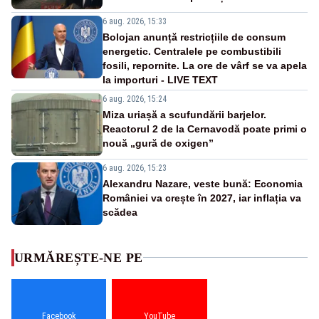
6 aug. 2026, 15:33
Bolojan anunță restricțiile de consum
energetic. Centralele pe combustibili
fosili, repornite. La ore de vârf se va apela
la importuri - LIVE TEXT
6 aug. 2026, 15:24
Miza uriașă a scufundării barjelor.
Reactorul 2 de la Cernavodă poate primi o
nouă „gură de oxigen”
6 aug. 2026, 15:23
Alexandru Nazare, veste bună: Economia
României va crește în 2027, iar inflația va
scădea
URMĂREȘTE-NE PE
Facebook
YouTube