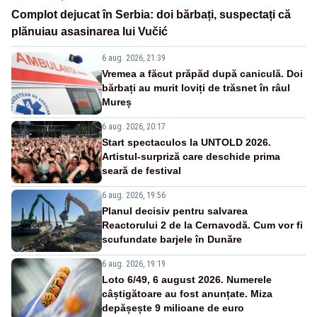
Complot dejucat în Serbia: doi bărbați, suspectați că
plănuiau asasinarea lui Vučić
6 aug. 2026, 21:39
Vremea a făcut prăpăd după caniculă. Doi
bărbați au murit loviți de trăsnet în râul
Mureș
6 aug. 2026, 20:17
Start spectaculos la UNTOLD 2026.
Artistul-surpriză care deschide prima
seară de festival
6 aug. 2026, 19:56
Planul decisiv pentru salvarea
Reactorului 2 de la Cernavodă. Cum vor fi
scufundate barjele în Dunăre
6 aug. 2026, 19:19
Loto 6/49, 6 august 2026. Numerele
câștigătoare au fost anunțate. Miza
depășește 9 milioane de euro