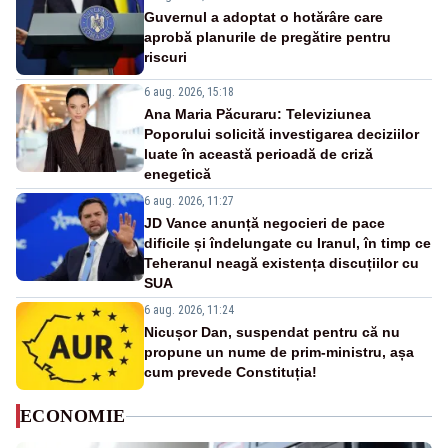
Guvernul a adoptat o hotărâre care
aprobă planurile de pregătire pentru
riscuri
6 aug. 2026, 15:18
Ana Maria Păcuraru: Televiziunea
Poporului solicită investigarea deciziilor
luate în această perioadă de criză
enegetică
6 aug. 2026, 11:27
JD Vance anunță negocieri de pace
dificile și îndelungate cu Iranul, în timp ce
Teheranul neagă existența discuțiilor cu
SUA
6 aug. 2026, 11:24
Nicușor Dan, suspendat pentru că nu
propune un nume de prim-ministru, așa
cum prevede Constituția!
ECONOMIE