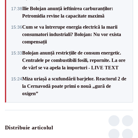
Ilie Bolojan anunță ieftinirea carburanților:
17:38
Petromidia revine la capacitate maximă
Cum se va întrerupe energia electrică la marii
15:36
consumatori industriali? Bolojan: Nu vor exista
compensații
Bolojan anunță restricțiile de consum energetic.
15:33
Centralele pe combustibili fosili, repornite. La ore
de vârf se va apela la importuri - LIVE TEXT
Miza uriașă a scufundării barjelor. Reactorul 2 de
15:24
la Cernavodă poate primi o nouă „gură de
oxigen”
Distribuie articolul