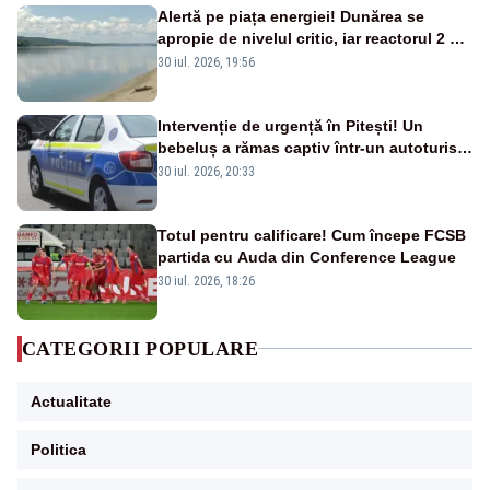
Alertă pe piața energiei! Dunărea se
apropie de nivelul critic, iar reactorul 2 de
la Cernavodă ar putea fi oprit
30 iul. 2026, 19:56
Intervenție de urgență în Pitești! Un
bebeluș a rămas captiv într-un autoturism
din cauza unei defecțiuni
30 iul. 2026, 20:33
Totul pentru calificare! Cum începe FCSB
partida cu Auda din Conference League
30 iul. 2026, 18:26
CATEGORII POPULARE
Actualitate
Politica