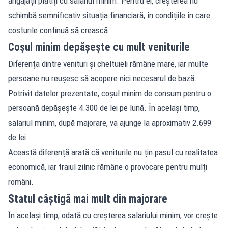
angajații plătiți cu salariul minim. Pentru ei, creșterea nu
schimbă semnificativ situația financiară, în condițiile în care
costurile continuă să crească.
Coșul minim depășește cu mult veniturile
Diferența dintre venituri și cheltuieli rămâne mare, iar multe
persoane nu reușesc să acopere nici necesarul de bază.
Potrivit datelor prezentate, coșul minim de consum pentru o
persoană depășește 4.300 de lei pe lună. În același timp,
salariul minim, după majorare, va ajunge la aproximativ 2.699
de lei.
Această diferență arată că veniturile nu țin pasul cu realitatea
economică, iar traiul zilnic rămâne o provocare pentru mulți
români.
Statul câștigă mai mult din majorare
În același timp, odată cu creșterea salariului minim, vor crește