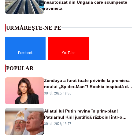
neautorizat din Ungaria care scumpește
rovinieta
URMĂREȘTE-NE PE
Facebook
YouTube
POPULAR
Zendaya a furat toate privirile la premiera
noului „Spider-Man”! Rochia inspirată de
pânza de păianjen a făcut senzație
30 iul. 2026, 18:56
Aliatul lui Putin revine în prim-plan!
Patriarhul Kiril justifică războiul într-o
nouă carte
30 iul. 2026, 19:27