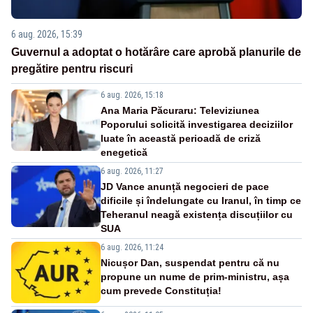
6 aug. 2026, 15:39
Guvernul a adoptat o hotărâre care aprobă planurile de
pregătire pentru riscuri
6 aug. 2026, 15:18
Ana Maria Păcuraru: Televiziunea
Poporului solicită investigarea deciziilor
luate în această perioadă de criză
enegetică
6 aug. 2026, 11:27
JD Vance anunță negocieri de pace
dificile și îndelungate cu Iranul, în timp ce
Teheranul neagă existența discuțiilor cu
SUA
6 aug. 2026, 11:24
Nicușor Dan, suspendat pentru că nu
propune un nume de prim-ministru, așa
cum prevede Constituția!