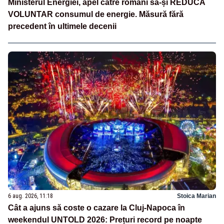
Ministerul Energiei, apel către români să-și REDUCĂ
VOLUNTAR consumul de energie. Măsură fără
precedent în ultimele decenii
6 aug. 2026, 11:18
Stoica Marian
Cât a ajuns să coste o cazare la Cluj-Napoca în
weekendul UNTOLD 2026: Prețuri record pe noapte