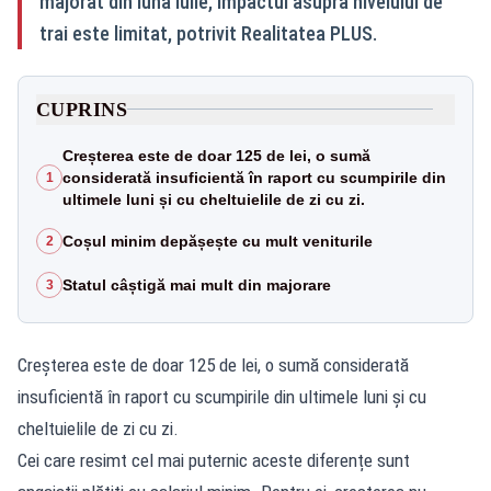
majorat din luna iulie, impactul asupra nivelului de
trai este limitat, potrivit Realitatea PLUS.
CUPRINS
Creșterea este de doar 125 de lei, o sumă
considerată insuficientă în raport cu scumpirile din
1
ultimele luni și cu cheltuielile de zi cu zi.
Coșul minim depășește cu mult veniturile
2
Statul câștigă mai mult din majorare
3
Creșterea este de doar 125 de lei, o sumă considerată
insuficientă în raport cu scumpirile din ultimele luni și cu
cheltuielile de zi cu zi.
Cei care resimt cel mai puternic aceste diferențe sunt