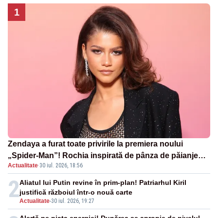
1
Zendaya a furat toate privirile la premiera noului
„Spider-Man”! Rochia inspirată de pânza de păianjen a
Actualitate
·
30 iul. 2026, 18:56
făcut senzație
2
Aliatul lui Putin revine în prim-plan! Patriarhul Kiril
justifică războiul într-o nouă carte
Actualitate
-
30 iul. 2026, 19:27