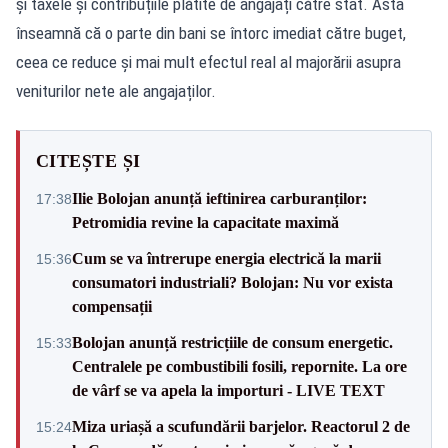
și taxele și contribuțiile plătite de angajați către stat. Asta
înseamnă că o parte din bani se întorc imediat către buget,
ceea ce reduce și mai mult efectul real al majorării asupra
veniturilor nete ale angajaților.
CITEȘTE ȘI
Ilie Bolojan anunță ieftinirea carburanților:
17:38
Petromidia revine la capacitate maximă
Cum se va întrerupe energia electrică la marii
15:36
consumatori industriali? Bolojan: Nu vor exista
compensații
Bolojan anunță restricțiile de consum energetic.
15:33
Centralele pe combustibili fosili, repornite. La ore
de vârf se va apela la importuri - LIVE TEXT
Miza uriașă a scufundării barjelor. Reactorul 2 de
15:24