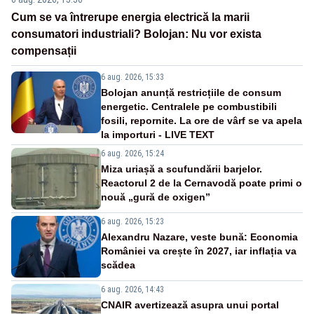
Cum se va întrerupe energia electrică la marii
consumatori industriali? Bolojan: Nu vor exista
compensații
6 aug. 2026, 15:33
Bolojan anunță restricțiile de consum
energetic. Centralele pe combustibili
fosili, repornite. La ore de vârf se va apela
la importuri - LIVE TEXT
6 aug. 2026, 15:24
Miza uriașă a scufundării barjelor.
Reactorul 2 de la Cernavodă poate primi o
nouă „gură de oxigen”
6 aug. 2026, 15:23
Alexandru Nazare, veste bună: Economia
României va crește în 2027, iar inflația va
scădea
6 aug. 2026, 14:43
CNAIR avertizează asupra unui portal