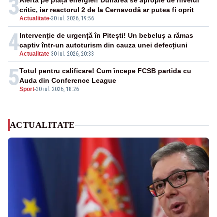
3
Alertă pe piața energiei! Dunărea se apropie de nivelul
critic, iar reactorul 2 de la Cernavodă ar putea fi oprit
Actualitate
-
30 iul. 2026, 19:56
4
Intervenție de urgență în Pitești! Un bebeluș a rămas
captiv într-un autoturism din cauza unei defecțiuni
Actualitate
-
30 iul. 2026, 20:33
5
Totul pentru calificare! Cum începe FCSB partida cu
Auda din Conference League
Sport
-
30 iul. 2026, 18:26
ACTUALITATE