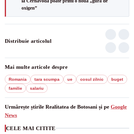
la Cernavodă poate primi o nouă „gură de
oxigen”
Distribuie articolul
Mai multe articole despre
Romania
tara scumpa
ue
cosul zilnic
buget
familie
salariu
Urmărește știrile Realitatea de Botosani și pe
Google
News
CELE MAI CITITE