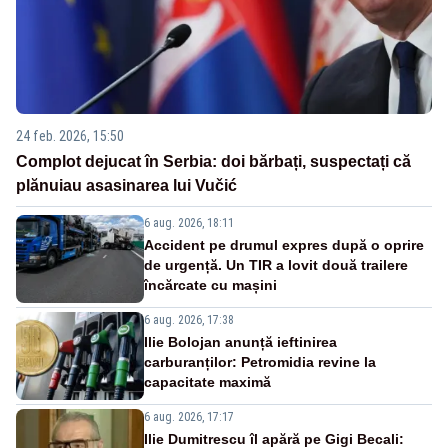
24 feb. 2026, 15:50
Complot dejucat în Serbia: doi bărbați, suspectați că
plănuiau asasinarea lui Vučić
6 aug. 2026, 18:11
Accident pe drumul expres după o oprire
de urgență. Un TIR a lovit două trailere
încărcate cu mașini
6 aug. 2026, 17:38
Ilie Bolojan anunță ieftinirea
carburanților: Petromidia revine la
capacitate maximă
6 aug. 2026, 17:17
Ilie Dumitrescu îl apără pe Gigi Becali: