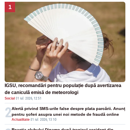
1
IGSU, recomandări pentru populație după avertizarea
de caniculă emisă de meteorologi
Social
·
31 iul. 2026, 12:51
2
Alertă privind SMS-urile false despre plata parcării. Anunț
pentru șoferi asupra unei noi metode de fraudă online
Actualitate
-
31 iul. 2026, 13:10
Reacția clubului Dinamo după tragicul accident din