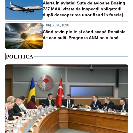
Alertă în aviație! Sute de avioane Boeing
737 MAX, vizate de inspecții obligatorii,
după descoperirea unor fisuri în fuselaj
7 aug. 2026, 10:01
Când revin ploile și când scapă România
de caniculă. Prognoza ANM pe o lună
POLITICA