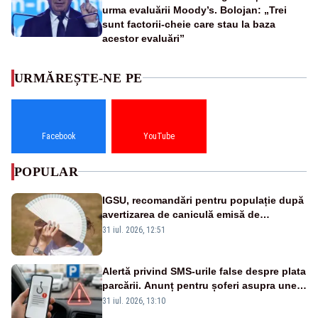
urma evaluării Moody’s. Bolojan: „Trei
sunt factorii-cheie care stau la baza
acestor evaluări”
URMĂREȘTE-NE PE
Facebook
YouTube
POPULAR
IGSU, recomandări pentru populație după
avertizarea de caniculă emisă de
meteorologi
31 iul. 2026, 12:51
Alertă privind SMS-urile false despre plata
parcării. Anunț pentru șoferi asupra unei
noi metode de fraudă online
31 iul. 2026, 13:10