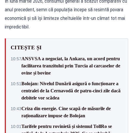
în luna martie 2026, consumul general a scăzut comparativ cu
anul precedent, semn că populația începe să resimtă povara
economică și să își limiteze cheltuielile într-un climat tot mai
impredictibil.
CITEȘTE ȘI
ANSVSA a negociat, la Ankara, un acord pentru
10:57
facilitarea tranzitului prin Turcia al carcaselor de
ovine și bovine
Bolojan: Nivelul Dunării asigură o funcționare a
10:51
centralei de la Cernavodă de patru-cinci zile dacă
debitele vor scădea
Criza din energie. Cine scapă de măsurile de
10:43
raționalizare impuse de Bolojan
Tarifele pentru rovinietă și sistemul TollRo se
10:01