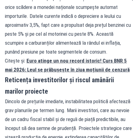
orice scădere a monedei naționale scumpește automat
importurile. Datele curente indică o depreciere a leului cu
aproximativ 3,5%, fapt care a propulsat deja prețul benzinei cu
peste 5% și pe cel al motorinei cu peste 8%. Această
scumpire a carburanților alimentează la rândul ei inflația,
punând presiune pe toate segmentele de consum.
Citește și:
Euro atinge un nou record istoric! Curs BNR 5
mai 2026: Leul se prăbușește în ziua moțiunii de cenzură
Reticența investitorilor și riscul amânării
marilor proiecte
Dincolo de prețurile imediate, instabilitatea politică afectează
grav planurile pe termen lung. Marii investitori, care au nevoie
de un cadru fiscal stabil și de reguli de piață predictibile, au
început să dea semne de prudență. Proiectele strategice care
vizează producția de energie, extinderea capacităților de