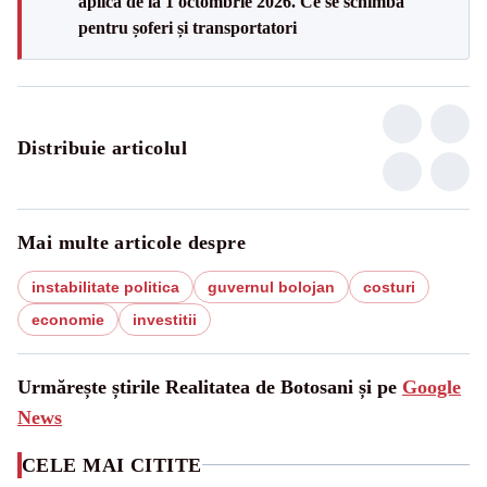
aplică de la 1 octombrie 2026. Ce se schimbă
pentru șoferi și transportatori
Distribuie articolul
Mai multe articole despre
instabilitate politica
guvernul bolojan
costuri
economie
investitii
Urmărește știrile Realitatea de Botosani și pe
Google
News
CELE MAI CITITE