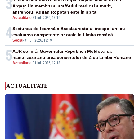
3
Argeș: Un membru al staff-ului medical a murit,
antrenorul Adrian Ropotan este în spital
Actualitate
-
31 iul. 2026, 13:16
4
Sesiunea de toamnă a Bacalaureatului începe luni cu
evaluarea competențelor orale la Limba română
Social
-
31 iul. 2026, 13:19
5
AUR solicită Guvernului Republicii Moldova să
reanalizeze anularea concertului de Ziua Limbii Române
Actualitate
-
31 iul. 2026, 12:18
ACTUALITATE