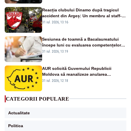
Reacția clubului Dinamo după tragicul
accident din Argeș: Un membru al staff-
ului medical a murit, antrenorul Adrian
31 iul. 2026, 13:16
Ropotan este în spital
Sesiunea de toamnă a Bacalaureatului
începe luni cu evaluarea competențelor
orale la Limba română
31 iul. 2026, 13:19
AUR solicită Guvernului Republicii
Moldova să reanalizeze anularea
concertului de Ziua Limbii Române
31 iul. 2026, 12:18
CATEGORII POPULARE
Actualitate
Politica