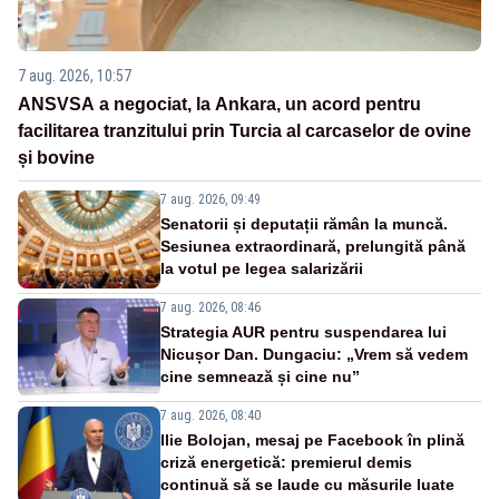
7 aug. 2026, 10:57
ANSVSA a negociat, la Ankara, un acord pentru
facilitarea tranzitului prin Turcia al carcaselor de ovine
și bovine
7 aug. 2026, 09:49
Senatorii și deputații rămân la muncă.
Sesiunea extraordinară, prelungită până
la votul pe legea salarizării
7 aug. 2026, 08:46
Strategia AUR pentru suspendarea lui
Nicușor Dan. Dungaciu: „Vrem să vedem
cine semnează și cine nu”
7 aug. 2026, 08:40
Ilie Bolojan, mesaj pe Facebook în plină
criză energetică: premierul demis
continuă să se laude cu măsurile luate