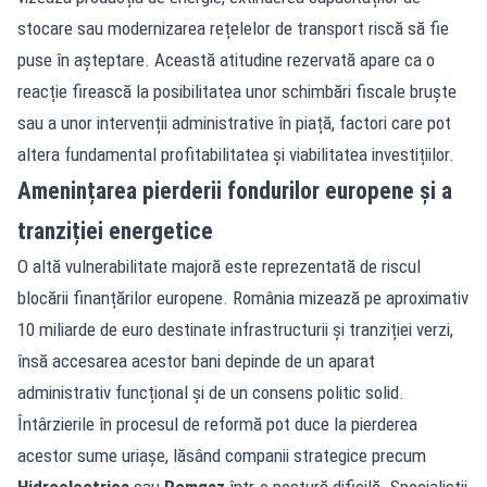
stocare sau modernizarea rețelelor de transport riscă să fie
puse în așteptare. Această atitudine rezervată apare ca o
reacție firească la posibilitatea unor schimbări fiscale bruște
sau a unor intervenții administrative în piață, factori care pot
altera fundamental profitabilitatea și viabilitatea investițiilor.
Amenințarea pierderii fondurilor europene și a
tranziției energetice
O altă vulnerabilitate majoră este reprezentată de riscul
blocării finanțărilor europene. România mizează pe aproximativ
10 miliarde de euro destinate infrastructurii și tranziției verzi,
însă accesarea acestor bani depinde de un aparat
administrativ funcțional și de un consens politic solid.
Întârzierile în procesul de reformă pot duce la pierderea
acestor sume uriașe, lăsând companii strategice precum
Hidroelectrica
sau
Romgaz
într-o postură dificilă. Specialiștii