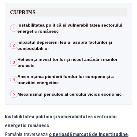
CUPRINS
Instabilitatea politică și vulnerabilitatea sectorului
1
energetic românesc
Impactul deprecierii leului asupra facturilor și
2
combustibililor
Reticența investitorilor și riscul amânării marilor
3
proiecte
Amenințarea pierderii fondurilor europene și a
4
tranziției energetice
Mecanismul periculos al cercului vicios economic
5
Instabilitatea politică și vulnerabilitatea sectorului
energetic românesc
România traversează
o perioadă marcată de incertitudine
,