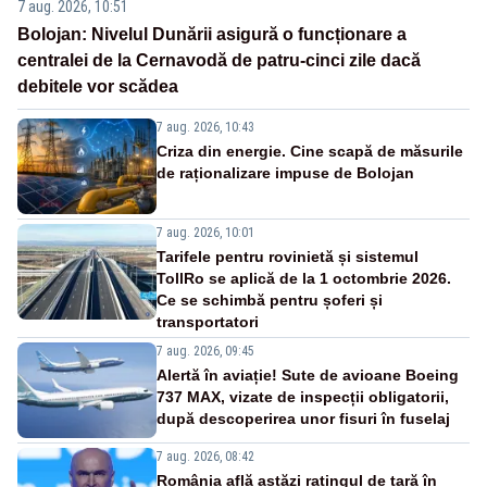
7 aug. 2026, 10:51
Bolojan: Nivelul Dunării asigură o funcționare a
centralei de la Cernavodă de patru-cinci zile dacă
debitele vor scădea
7 aug. 2026, 10:43
Criza din energie. Cine scapă de măsurile
de raționalizare impuse de Bolojan
7 aug. 2026, 10:01
Tarifele pentru rovinietă și sistemul
TollRo se aplică de la 1 octombrie 2026.
Ce se schimbă pentru șoferi și
transportatori
7 aug. 2026, 09:45
Alertă în aviație! Sute de avioane Boeing
737 MAX, vizate de inspecții obligatorii,
după descoperirea unor fisuri în fuselaj
7 aug. 2026, 08:42
România află astăzi ratingul de țară în