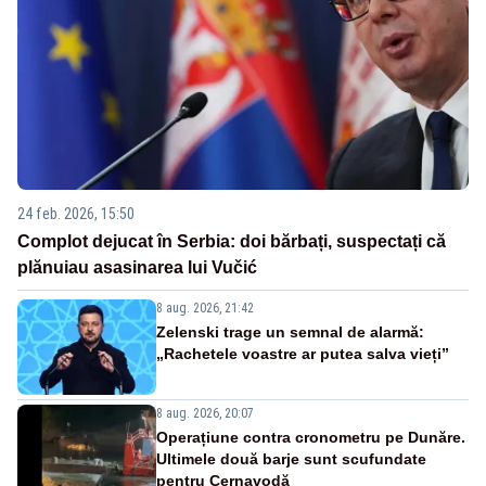
24 feb. 2026, 15:50
Complot dejucat în Serbia: doi bărbați, suspectați că
plănuiau asasinarea lui Vučić
8 aug. 2026, 21:42
Zelenski trage un semnal de alarmă:
„Rachetele voastre ar putea salva vieți”
8 aug. 2026, 20:07
Operațiune contra cronometru pe Dunăre.
Ultimele două barje sunt scufundate
pentru Cernavodă