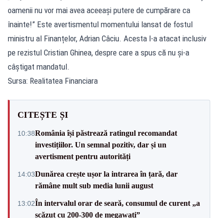
oamenii nu vor mai avea aceeași putere de cumpărare ca
înainte!” Este avertismentul momentului lansat de fostul
ministru al Finanțelor, Adrian Câciu. Acesta l-a atacat inclusiv
pe rezistul Cristian Ghinea, despre care a spus că nu și-a
câștigat mandatul.
Sursa: Realitatea Financiara
CITEȘTE ȘI
România își păstrează ratingul recomandat
10:38
investițiilor. Un semnal pozitiv, dar și un
avertisment pentru autorități
Dunărea crește ușor la intrarea în țară, dar
14:03
rămâne mult sub media lunii august
În intervalul orar de seară, consumul de curent „a
13:02
scăzut cu 200-300 de megawați”