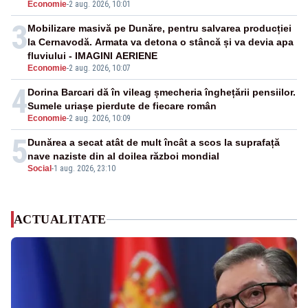
Economie
-
2 aug. 2026, 10:01
3
Mobilizare masivă pe Dunăre, pentru salvarea producției
la Cernavodă. Armata va detona o stâncă și va devia apa
fluviului - IMAGINI AERIENE
Economie
-
2 aug. 2026, 10:07
4
Dorina Barcari dă în vileag șmecheria înghețării pensiilor.
Sumele uriașe pierdute de fiecare român
Economie
-
2 aug. 2026, 10:09
5
Dunărea a secat atât de mult încât a scos la suprafață
nave naziste din al doilea război mondial
Social
-
1 aug. 2026, 23:10
ACTUALITATE