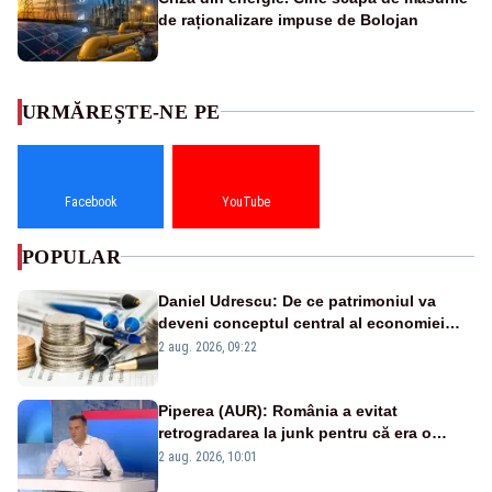
de raționalizare impuse de Bolojan
URMĂREȘTE-NE PE
Facebook
YouTube
POPULAR
Daniel Udrescu: De ce patrimoniul va
deveni conceptul central al economiei
viitoare?
2 aug. 2026, 09:22
Piperea (AUR): România a evitat
retrogradarea la junk pentru că era o
catastrofă pentru bănci și fondurile de
2 aug. 2026, 10:01
pensii