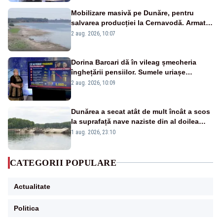
Mobilizare masivă pe Dunăre, pentru
salvarea producției la Cernavodă. Armata
va detona o stâncă și va devia apa
2 aug. 2026, 10:07
fluviului - IMAGINI AERIENE
Dorina Barcari dă în vileag șmecheria
înghețării pensiilor. Sumele uriașe
pierdute de fiecare român
2 aug. 2026, 10:09
Dunărea a secat atât de mult încât a scos
la suprafață nave naziste din al doilea
război mondial
1 aug. 2026, 23:10
CATEGORII POPULARE
Actualitate
Politica