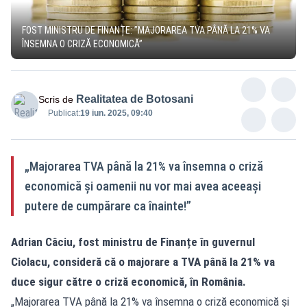
FOST MINISTRU DE FINANȚE: ”MAJORAREA TVA PÂNĂ LA 21% VA
ÎNSEMNA O CRIZĂ ECONOMICĂ”
Realitatea de Botosani
Scris de
Publicat:
19 iun. 2025, 09:40
„Majorarea TVA până la 21% va însemna o criză
economică și oamenii nu vor mai avea aceeași
putere de cumpărare ca înainte!”
Adrian Câciu, fost ministru de Finanțe în guvernul
Ciolacu, consideră că o majorare a TVA până la 21% va
duce sigur către o criză economică, în România.
„Majorarea TVA până la 21% va însemna o criză economică și