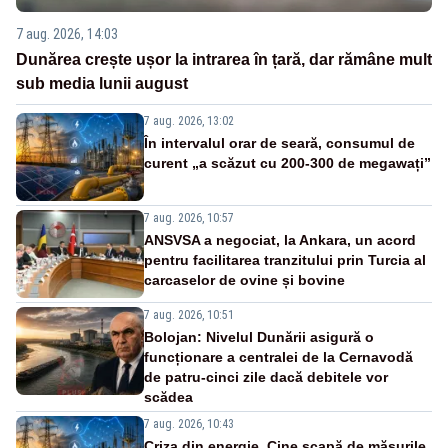
7 aug. 2026, 14:03
Dunărea crește ușor la intrarea în țară, dar rămâne mult
sub media lunii august
7 aug. 2026, 13:02
În intervalul orar de seară, consumul de
curent „a scăzut cu 200-300 de megawați”
7 aug. 2026, 10:57
ANSVSA a negociat, la Ankara, un acord
pentru facilitarea tranzitului prin Turcia al
carcaselor de ovine și bovine
7 aug. 2026, 10:51
Bolojan: Nivelul Dunării asigură o
funcționare a centralei de la Cernavodă
de patru-cinci zile dacă debitele vor
scădea
7 aug. 2026, 10:43
Criza din energie. Cine scapă de măsurile