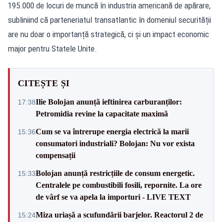
195.000 de locuri de muncă în industria americană de apărare,
subliniind că parteneriatul transatlantic în domeniul securității
are nu doar o importanță strategică, ci și un impact economic
major pentru Statele Unite.
CITEȘTE ȘI
Ilie Bolojan anunță ieftinirea carburanților:
17:38
Petromidia revine la capacitate maximă
Cum se va întrerupe energia electrică la marii
15:36
consumatori industriali? Bolojan: Nu vor exista
compensații
Bolojan anunță restricțiile de consum energetic.
15:33
Centralele pe combustibili fosili, repornite. La ore
de vârf se va apela la importuri - LIVE TEXT
Miza uriașă a scufundării barjelor. Reactorul 2 de
15:24