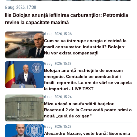
6 aug. 2026, 17:38
Ilie Bolojan anunță ieftinirea carburanților: Petromidia
revine la capacitate maximă
6 aug. 2026, 15:36
Cum se va întrerupe energia electrică la
marii consumatori industriali? Bolojan:
Nu vor exista compensații
6 aug. 2026, 15:33
Bolojan anunță restricțiile de consum
energetic. Centralele pe combustibili
fosili, repornite. La ore de vârf se va apela
la importuri - LIVE TEXT
6 aug. 2026, 15:24
Miza uriașă a scufundării barjelor.
Reactorul 2 de la Cernavodă poate primi o
nouă „gură de oxigen”
6 aug. 2026, 15:23
Alexandru Nazare, veste bună: Economia