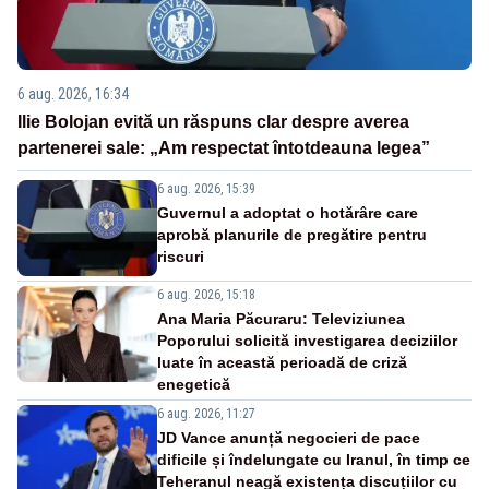
6 aug. 2026, 16:34
Ilie Bolojan evită un răspuns clar despre averea
partenerei sale: „Am respectat întotdeauna legea”
6 aug. 2026, 15:39
Guvernul a adoptat o hotărâre care
aprobă planurile de pregătire pentru
riscuri
6 aug. 2026, 15:18
Ana Maria Păcuraru: Televiziunea
Poporului solicită investigarea deciziilor
luate în această perioadă de criză
enegetică
6 aug. 2026, 11:27
JD Vance anunță negocieri de pace
dificile și îndelungate cu Iranul, în timp ce
Teheranul neagă existența discuțiilor cu