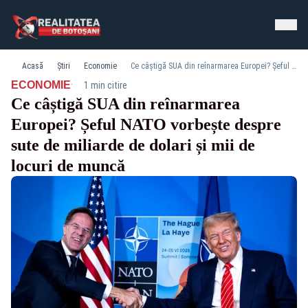
Acasă
Știri
Economie
Ce câștigă SUA din reînarmarea Europei? Șeful NATO vorbește despre sute de miliarde de dolari și mii de locuri de muncă
·
ECONOMIE
1 min citire
Ce câștigă SUA din reînarmarea
Europei? Șeful NATO vorbește despre
sute de miliarde de dolari și mii de
locuri de muncă