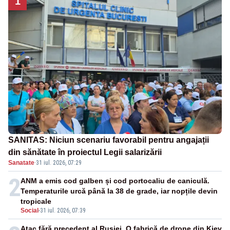
1
SANITAS: Niciun scenariu favorabil pentru angajații
din sănătate în proiectul Legii salarizării
Sanatate
·
31 iul. 2026, 07:29
2
ANM a emis cod galben și cod portocaliu de caniculă.
Temperaturile urcă până la 38 de grade, iar nopțile devin
tropicale
Social
-
31 iul. 2026, 07:39
Atac fără precedent al Rusiei. O fabrică de drone din Kiev