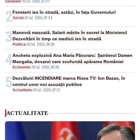
Sanatate
·
30 iul. 2026, 07:51
2
Fermierii ies în stradă, astăzi, în fața Guvernului!
Social
-
30 iul. 2026, 07:54
3
Manevră mascată. Salarii mărite în secret la Ministerul
Dezvoltării în timp ce medicii ies în stradă
Politica
-
30 iul. 2026, 08:00
4
Ancheta explozivă Ana Maria Păcuraru: Șantierul Damen
Mangalia, dosarul care scufundă apărarea României
Economie
-
30 iul. 2026, 08:09
5
Dezvăluiri INCENDIARE marca Rizea TV: Ion Bazac, în
centrul unor noi acuzații publice
Actualitate
-
30 iul. 2026, 07:51
ACTUALITATE