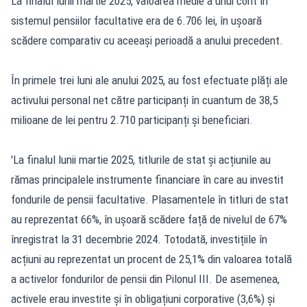
La finalul lunii martie 2025, valoarea medie a unui cont în
sistemul pensiilor facultative era de 6.706 lei, în ușoară
scădere comparativ cu aceeași perioadă a anului precedent.
În primele trei luni ale anului 2025, au fost efectuate plăți ale
activului personal net către participanți în cuantum de 38,5
milioane de lei pentru 2.710 participanți și beneficiari.
'La finalul lunii martie 2025, titlurile de stat și acțiunile au
rămas principalele instrumente financiare în care au investit
fondurile de pensii facultative. Plasamentele în titluri de stat
au reprezentat 66%, în ușoară scădere față de nivelul de 67%
înregistrat la 31 decembrie 2024. Totodată, investițiile în
acțiuni au reprezentat un procent de 25,1% din valoarea totală
a activelor fondurilor de pensii din Pilonul III. De asemenea,
activele erau investite și în obligațiuni corporative (3,6%) și