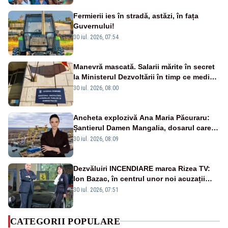
Fermierii ies în stradă, astăzi, în fața
Guvernului!
30 iul. 2026, 07:54
Manevră mascată. Salarii mărite în secret
la Ministerul Dezvoltării în timp ce medicii
ies în stradă
30 iul. 2026, 08:00
Ancheta explozivă Ana Maria Păcuraru:
Șantierul Damen Mangalia, dosarul care
scufundă apărarea României
30 iul. 2026, 08:09
Dezvăluiri INCENDIARE marca Rizea TV:
Ion Bazac, în centrul unor noi acuzații
publice
30 iul. 2026, 07:51
CATEGORII POPULARE