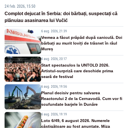
24 feb. 2026, 15:50
Complot dejucat în Serbia: doi bărbați, suspectați că
plănuiau asasinarea lui Vučić
6 aug. 2026, 21:39
Vremea a făcut prăpăd după caniculă. Doi
bărbați au murit loviți de trăsnet în râul
Mureș
6 aug. 2026, 20:17
Start spectaculos la UNTOLD 2026.
Artistul-surpriză care deschide prima
seară de festival
6 aug. 2026, 19:56
Planul decisiv pentru salvarea
Reactorului 2 de la Cernavodă. Cum vor fi
scufundate barjele în Dunăre
6 aug. 2026, 19:19
Loto 6/49, 6 august 2026. Numerele
câștigătoare au fost anunțate. Miza