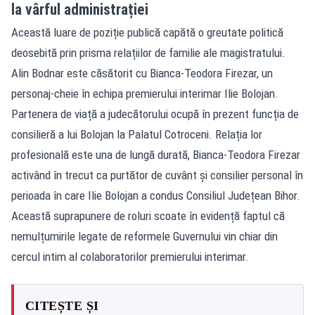
la vârful administrației
Această luare de poziție publică capătă o greutate politică
deosebită prin prisma relațiilor de familie ale magistratului.
Alin Bodnar este căsătorit cu Bianca-Teodora Firezar, un
personaj-cheie în echipa premierului interimar Ilie Bolojan.
Partenera de viață a judecătorului ocupă în prezent funcția de
consilieră a lui Bolojan la Palatul Cotroceni. Relația lor
profesională este una de lungă durată, Bianca-Teodora Firezar
activând în trecut ca purtător de cuvânt și consilier personal în
perioada în care Ilie Bolojan a condus Consiliul Județean Bihor.
Această suprapunere de roluri scoate în evidență faptul că
nemulțumirile legate de reformele Guvernului vin chiar din
cercul intim al colaboratorilor premierului interimar.
CITEȘTE ȘI