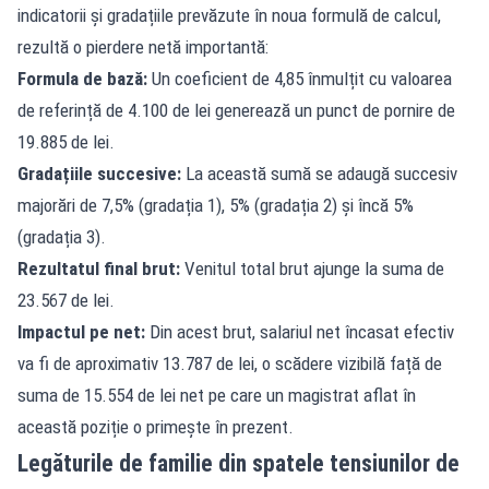
indicatorii și gradațiile prevăzute în noua formulă de calcul,
rezultă o pierdere netă importantă:
Formula de bază:
Un coeficient de 4,85 înmulțit cu valoarea
de referință de 4.100 de lei generează un punct de pornire de
19.885 de lei.
Gradațiile succesive:
La această sumă se adaugă succesiv
majorări de 7,5% (gradația 1), 5% (gradația 2) și încă 5%
(gradația 3).
Rezultatul final brut:
Venitul total brut ajunge la suma de
23.567 de lei.
Impactul pe net:
Din acest brut, salariul net încasat efectiv
va fi de aproximativ 13.787 de lei, o scădere vizibilă față de
suma de 15.554 de lei net pe care un magistrat aflat în
această poziție o primește în prezent.
Legăturile de familie din spatele tensiunilor de