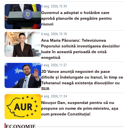
6 aug. 2026, 15:39
Guvernul a adoptat o hotărâre care
aprobă planurile de pregătire pentru
riscuri
6 aug. 2026, 15:18
Ana Maria Păcuraru: Televiziunea
Poporului solicită investigarea deciziilor
luate în această perioadă de criză
enegetică
6 aug. 2026, 11:27
JD Vance anunță negocieri de pace
dificile și îndelungate cu Iranul, în timp ce
Teheranul neagă existența discuțiilor cu
SUA
6 aug. 2026, 11:24
Nicușor Dan, suspendat pentru că nu
propune un nume de prim-ministru, așa
cum prevede Constituția!
ECONOMIE