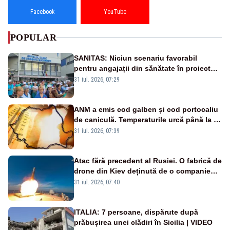
Facebook
YouTube
POPULAR
SANITAS: Niciun scenariu favorabil
pentru angajații din sănătate în proiectul
Legii salarizării
31 iul. 2026, 07:29
ANM a emis cod galben și cod portocaliu
de caniculă. Temperaturile urcă până la 38
de grade, iar nopțile devin tropicale
31 iul. 2026, 07:39
Atac fără precedent al Rusiei. O fabrică de
drone din Kiev deținută de o companie
americană, distrusă de o rachetă
31 iul. 2026, 07:40
rusească
ITALIA: 7 persoane, dispărute după
prăbușirea unei clădiri în Sicilia | VIDEO