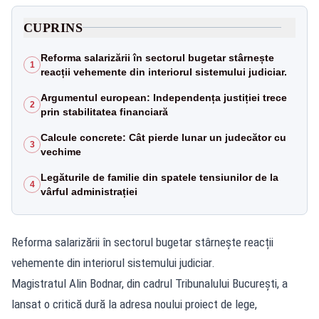
CUPRINS
Reforma salarizării în sectorul bugetar stârnește
1
reacții vehemente din interiorul sistemului judiciar.
Argumentul european: Independența justiției trece
2
prin stabilitatea financiară
Calcule concrete: Cât pierde lunar un judecător cu
3
vechime
Legăturile de familie din spatele tensiunilor de la
4
vârful administrației
Reforma salarizării în sectorul bugetar stârnește reacții
vehemente din interiorul sistemului judiciar.
Magistratul Alin Bodnar, din cadrul Tribunalului București, a
lansat o critică dură la adresa noului proiect de lege,