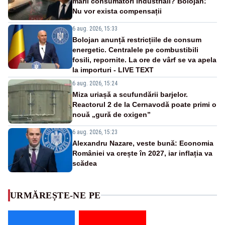
marii consumatori industriali? Bolojan:
Nu vor exista compensații
6 aug. 2026, 15:33
Bolojan anunță restricțiile de consum
energetic. Centralele pe combustibili
fosili, repornite. La ore de vârf se va apela
la importuri - LIVE TEXT
6 aug. 2026, 15:24
Miza uriașă a scufundării barjelor.
Reactorul 2 de la Cernavodă poate primi o
nouă „gură de oxigen”
6 aug. 2026, 15:23
Alexandru Nazare, veste bună: Economia
României va crește în 2027, iar inflația va
scădea
URMĂREȘTE-NE PE