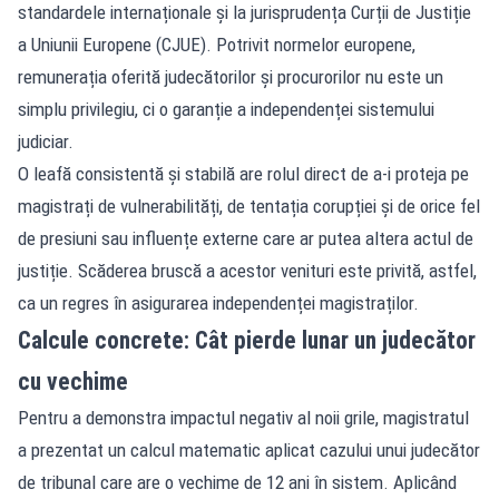
standardele internaționale și la jurisprudența Curții de Justiție
a Uniunii Europene (CJUE). Potrivit normelor europene,
remunerația oferită judecătorilor și procurorilor nu este un
simplu privilegiu, ci o garanție a independenței sistemului
judiciar.
O leafă consistentă și stabilă are rolul direct de a-i proteja pe
magistrați de vulnerabilități, de tentația corupției și de orice fel
de presiuni sau influențe externe care ar putea altera actul de
justiție. Scăderea bruscă a acestor venituri este privită, astfel,
ca un regres în asigurarea independenței magistraților.
Calcule concrete: Cât pierde lunar un judecător
cu vechime
Pentru a demonstra impactul negativ al noii grile, magistratul
a prezentat un calcul matematic aplicat cazului unui judecător
de tribunal care are o vechime de 12 ani în sistem. Aplicând