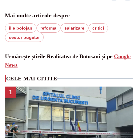
Mai multe articole despre
ilie bolojan
reforma
salarizare
critici
sector bugetar
Urmărește știrile Realitatea de Botosani și pe
Google
News
CELE MAI CITITE
1