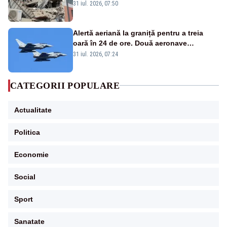
31 iul. 2026, 07:50
Alertă aeriană la graniță pentru a treia
oară în 24 de ore. Două aeronave
Eurofighter britanice au fost ridicate de la
31 iul. 2026, 07:24
sol
CATEGORII POPULARE
Actualitate
Politica
Economie
Social
Sport
Sanatate