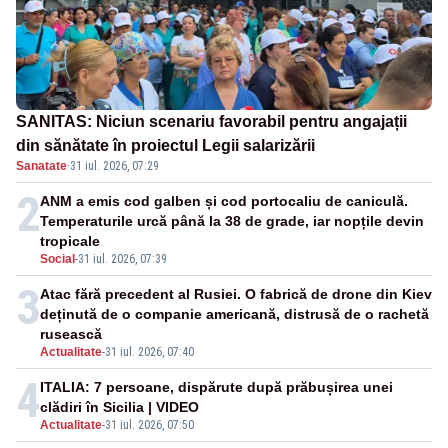
SANITAS: Niciun scenariu favorabil pentru angajații
din sănătate în proiectul Legii salarizării
Sanatate
·
31 iul. 2026, 07:29
2
ANM a emis cod galben și cod portocaliu de caniculă.
Temperaturile urcă până la 38 de grade, iar nopțile devin
tropicale
Social
-
31 iul. 2026, 07:39
3
Atac fără precedent al Rusiei. O fabrică de drone din Kiev
deținută de o companie americană, distrusă de o rachetă
rusească
Actualitate
-
31 iul. 2026, 07:40
4
ITALIA: 7 persoane, dispărute după prăbușirea unei
clădiri în Sicilia | VIDEO
Actualitate
-
31 iul. 2026, 07:50