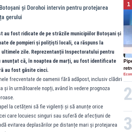
1
 Botoșani și Dorohoi intervin pentru protejarea
ța gerului
 au fost ridicate de pe străzile municipiilor Botoșani și
ate de pompieri și polițiști locali, ca răspuns la
ultimele zile. Reprezentanții Inspectoratului pentru
 anunțat că, în noaptea de marți, au fost identificate
Pip
ret
ă au fost găsite cinci.
Econ
cat
onele frecventate de oamenii fără adăpost, inclusiv clădiri
pen
ua și în următoarele nopți, având în vedere prognoza
eroase.
pel la cetățeni să fie vigilenți și să anunțe orice
 cei care locuiesc singuri sau suferă de afecțiuni de
 evitarea deplasărilor pe distanțe mari și protejarea