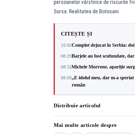
persoanelor vârstnice de riscurile fri
Sursa: Realitatea de Botosani
CITEȘTE ȘI
Complot dejucat în Serbia: doi 
15:50
Barjele au fost scufundate, da
08:29
Michele Morrone, apariție surp
08:11
„E idolul meu, dar m-a speriat
08:05
român
Distribuie articolul
Mai multe articole despre