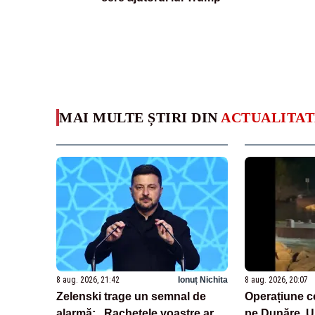
MAI MULTE ȘTIRI DIN
ACTUALITAT
8 aug. 2026, 21:42
Ionuț Nichita
8 aug. 2026, 20:07
Zelenski trage un semnal de
Operațiune c
alarmă: „Rachetele voastre ar
pe Dunăre. U