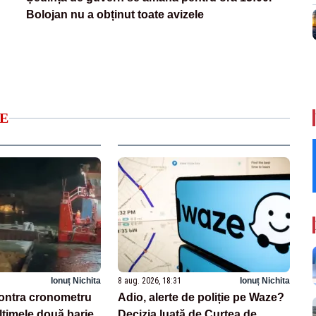
Bolojan nu a obținut toate avizele
E
Ionuț Nichita
8 aug. 2026, 18:31
Ionuț Nichita
ontra cronometru
Adio, alerte de poliție pe Waze?
ltimele două barje
Decizia luată de Curtea de