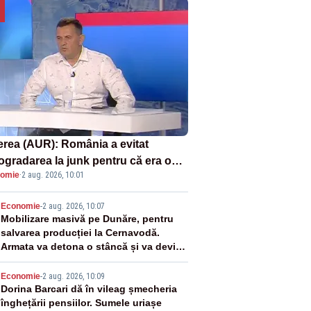
erea (AUR): România a evitat
rogradarea la junk pentru că era o
omie
·
2 aug. 2026, 10:01
astrofă pentru bănci și fondurile de
sii
2
Economie
-
2 aug. 2026, 10:07
Mobilizare masivă pe Dunăre, pentru
salvarea producției la Cernavodă.
Armata va detona o stâncă și va devia
apa fluviului - IMAGINI AERIENE
3
Economie
-
2 aug. 2026, 10:09
Dorina Barcari dă în vileag șmecheria
înghețării pensiilor. Sumele uriașe