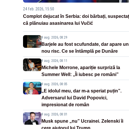
24 feb. 2026, 15:50
Complot dejucat în Serbia: doi bărbați, suspectaț
că plănuiau asasinarea lui Vučić
9 aug. 2026, 08:29
Barjele au fost scufundate, dar apare un
nou risc. Ce se întâmplă pe Dunăre
9 aug. 2026, 08:11
Michele Morrone, apariție surpriză la
Summer Well: „Îi iubesc pe români”
9 aug. 2026, 08:05
„E idolul meu, dar m-a speriat puțin”.
Adversarul lui David Popovici,
impresionat de român
9 aug. 2026, 08:01
Musk spune „nu” Ucrainei. Zelenski îi
cere ajutorul lui Trump