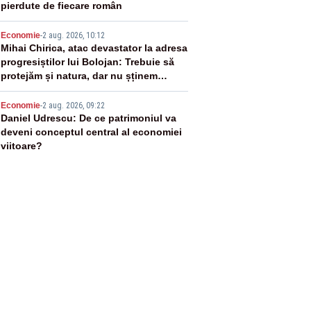
pierdute de fiecare român
4
Economie
-
2 aug. 2026, 10:12
Mihai Chirica, atac devastator la adresa
progresiștilor lui Bolojan: Trebuie să
protejăm și natura, dar nu șținem
omaneii în stare permanentă de alertă
5
Economie
-
2 aug. 2026, 09:22
Daniel Udrescu: De ce patrimoniul va
deveni conceptul central al economiei
viitoare?