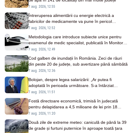
de apă în 141 de localități din mai multe județe
7 aug. 2026, 12:55
Întreruperea alimentării cu energie electrică a
fabricilor de medicamente va pune în pericol
pacienții
7 aug. 2026, 12:52
Metodologia care introduce subiecte unice pentru
examenul de medic specialist, publicată în Monitorul
Oficial
7 aug. 2026, 12:49
Cod galben de inundații în România. Zeci de râuri
din peste 20 de județe, sub avertizare până sâmbătă
7 aug. 2026, 12:36
Bolojan, despre legea salarizării: „Ar putea fi
adoptată în perioada următoare. S-a întârziat
depunerea din cauza unor discursuri iresponsabile în
7 aug. 2026, 11:51
spaţiul public”
Fostă directoare economică, trimisă în judecată
pentru delapidarea a 4,5 milioane de lei prin 18
transferuri bancare
7 aug. 2026, 11:20
Două zile de extreme meteo: caniculă de până la 39
de grade și furtuni puternice în aproape toată țara