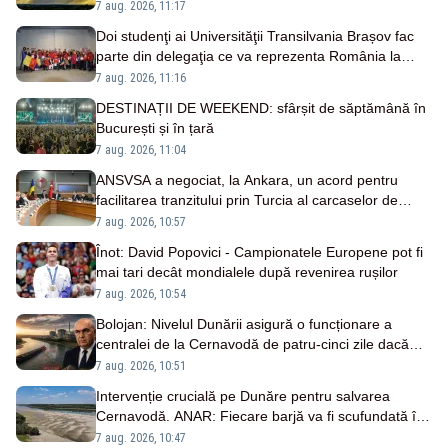
7 aug. 2026, 11:17
Doi studenţi ai Universităţii Transilvania Brașov fac
parte din delegaţia ce va reprezenta România la
WorldSkills Shanghai
7 aug. 2026, 11:16
DESTINAȚII DE WEEKEND: sfârșit de săptămână în
București și în țară
7 aug. 2026, 11:04
ANSVSA a negociat, la Ankara, un acord pentru
facilitarea tranzitului prin Turcia al carcaselor de
ovine și bovine
7 aug. 2026, 10:57
Înot: David Popovici - Campionatele Europene pot fi
mai tari decât mondialele după revenirea rușilor
7 aug. 2026, 10:54
Bolojan: Nivelul Dunării asigură o funcționare a
centralei de la Cernavodă de patru-cinci zile dacă
debitele vor scădea
7 aug. 2026, 10:51
Intervenție crucială pe Dunăre pentru salvarea
Cernavodă. ANAR: Fiecare barjă va fi scufundată în
3-4 ore
7 aug. 2026, 10:47