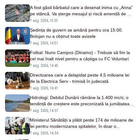
A fost găsit bărbatul care a desenat inima cu „Anna”
pe stâncă. Va șterge mesajul și riscă amendă de mii
de lei
7 aug. 2026, 15:01
Ședința de guvern se amână pentru ora 15:00.
Bolojan nu a obținut toate avizele
7 aug. 2026, 14:51
Fotbal: Nuno Campos (Dinamo) - Trebuie să fim la
cel mai înalt nivel pentru a câștiga cu FC Voluntari
7 aug. 2026, 14:45
Directoarea care a delapidat peste 4,5 milioane lei
de la Electrica Serv - trimisă în judecată
7 aug. 2026, 14:41
Hidrologi: Debitul Dunării rămâne la 1.400 mc/s; o
tendință de creștere este preconizată la jumătatea
săptămânii viitoare
7 aug. 2026, 14:37
Ministerul Sănătății a plătit peste 174 de milioane de
lei pentru modernizarea spitalelor, în doar o
săptămână
7 aug. 2026, 14:34