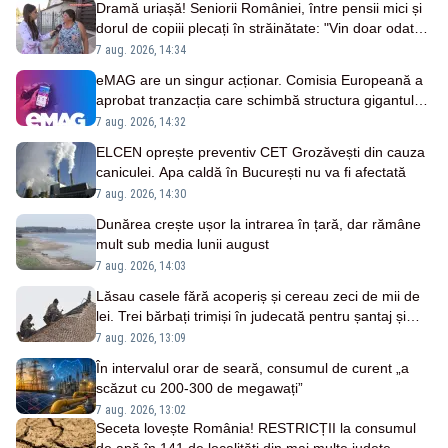
Dramă uriașă! Seniorii României, între pensii mici și
dorul de copiii plecați în străinătate: "Vin doar odată
pe an"
7 aug. 2026, 14:34
eMAG are un singur acționar. Comisia Europeană a
aprobat tranzacția care schimbă structura gigantului
românesc
7 aug. 2026, 14:32
ELCEN oprește preventiv CET Grozăvești din cauza
caniculei. Apa caldă în București nu va fi afectată
7 aug. 2026, 14:30
Dunărea crește ușor la intrarea în țară, dar rămâne
mult sub media lunii august
7 aug. 2026, 14:03
Lăsau casele fără acoperiș și cereau zeci de mii de
lei. Trei bărbați trimiși în judecată pentru șantaj și
tâlhărie
7 aug. 2026, 13:09
În intervalul orar de seară, consumul de curent „a
scăzut cu 200-300 de megawați”
7 aug. 2026, 13:02
Seceta lovește România! RESTRICȚII la consumul