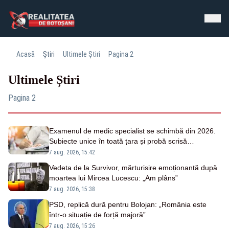
Acasă
Știri
Ultimele Știri
Pagina 2
Ultimele Știri
Pagina 2
Examenul de medic specialist se schimbă din 2026.
Subiecte unice în toată țara și probă scrisă
organizată simultan
7 aug. 2026, 15:42
Vedeta de la Survivor, mărturisire emoționantă după
moartea lui Mircea Lucescu: „Am plâns”
7 aug. 2026, 15:38
PSD, replică dură pentru Bolojan: „România este
într-o situație de forță majoră”
7 aug. 2026, 15:26