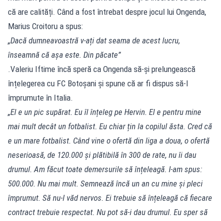
că are calități. Când a fost întrebat despre jocul lui Ongenda,
Marius Croitoru a spus:
„Dacă dumneavoastră v-ați dat seama de acest lucru,
înseamnă că așa este. Din păcate”
.Valeriu Iftime încă speră ca Ongenda să-și prelungească
înțelegerea cu FC Botoșani și spune că ar fi dispus să-l
împrumute în Italia.
„El e un pic supărat. Eu îl înțeleg pe Hervin. El e pentru mine
mai mult decât un fotbalist. Eu chiar țin la copilul ăsta. Cred că
e un mare fotbalist. Când vine o ofertă din liga a doua, o ofertă
neserioasă, de 120.000 și plătibilă în 300 de rate, nu îi dau
drumul. Am făcut toate demersurile să înțeleagă. I-am spus:
500.000. Nu mai mult. Semnează încă un an cu mine și pleci
împrumut. Să nu-l văd nervos. Ei trebuie să înțeleagă că fiecare
contract trebuie respectat. Nu pot să-i dau drumul. Eu sper să