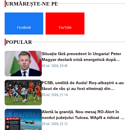
URMĂREȘTE-NE PE
Facebook
YouTube
POPULAR
Situație fără precedent în Ungaria! Peter
Magyar declară criză energetică după
oprirea centralei de la Paks
30 iul. 2026, 20:45
FCSB, umilită de Auda! Roș-albaștrii s-au
făcut de râs și au fost eliminați din
Conference League
30 iul. 2026, 21:14
Alertă la graniță. Nou mesaj RO-Alert în
nordul județului Tulcea. MApN a ridicat de
la sol două avioane F-16
30 iul. 2026, 22:12