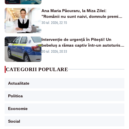
Ana Maria Păcuraru, la Miza Zilei:
”Românii nu sunt naivi, domnule premier
Bolojan”
30 iul. 2026, 22:15
Intervenție de urgență în Pitești! Un
bebeluș a rămas captiv într-un autoturism
din cauza unei defecțiuni
30 iul. 2026, 20:33
CATEGORII POPULARE
Actualitate
Politica
Economie
Social