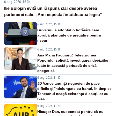
6 aug. 2026, 16:34
Ilie Bolojan evită un răspuns clar despre averea
partenerei sale: „Am respectat întotdeauna legea”
6 aug. 2026, 15:39
Guvernul a adoptat o hotărâre care
aprobă planurile de pregătire pentru
riscuri
6 aug. 2026, 15:18
Ana Maria Păcuraru: Televiziunea
Poporului solicită investigarea deciziilor
luate în această perioadă de criză
enegetică
6 aug. 2026, 11:27
JD Vance anunță negocieri de pace
dificile și îndelungate cu Iranul, în timp ce
Teheranul neagă existența discuțiilor cu
SUA
6 aug. 2026, 11:24
Nicușor Dan, suspendat pentru că nu