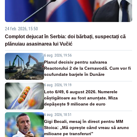
24 feb. 2026, 15:50
Complot dejucat în Serbia: doi bărbați, suspectați că
plănuiau asasinarea lui Vučić
6 aug. 2026, 19:56
Planul decisiv pentru salvarea
Reactorului 2 de la Cernavodă. Cum vor fi
scufundate barjele în Dunăre
6 aug. 2026, 19:19
Loto 6/49, 6 august 2026. Numerele
câștigătoare au fost anunțate. Miza
depășește 9 milioane de euro
6 aug. 2026, 18:51
Gigi Becali, mesaj în direct pentru MM
Stoica: „Mă oprește când vreau să arunc
milioane pe transferuri”