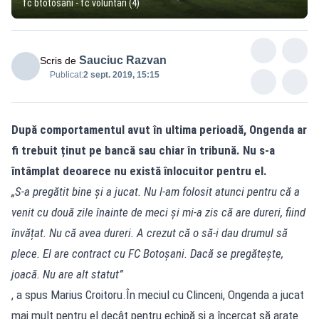
fc btotosani - fc voluntari (4)
Sauciuc Razvan
Scris de
Publicat:
2 sept. 2019, 15:15
După comportamentul avut în ultima perioadă, Ongenda ar
fi trebuit ținut pe bancă sau chiar în tribună. Nu s-a
întâmplat deoarece nu există înlocuitor pentru el.
„S-a pregătit bine și a jucat. Nu l-am folosit atunci pentru că a
venit cu două zile înainte de meci și mi-a zis că are dureri, fiind
învățat. Nu că avea dureri. A crezut că o să-i dau drumul să
plece. El are contract cu FC Botoșani. Dacă se pregătește,
joacă. Nu are alt statut”
, a spus Marius Croitoru.În meciul cu Clinceni, Ongenda a jucat
mai mult pentru el decât pentru echipă și a încercat să arate