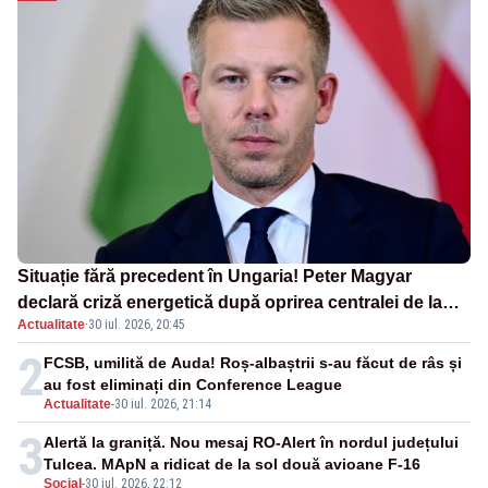
Situație fără precedent în Ungaria! Peter Magyar
declară criză energetică după oprirea centralei de la
Actualitate
·
30 iul. 2026, 20:45
Paks
2
FCSB, umilită de Auda! Roș-albaștrii s-au făcut de râs și
au fost eliminați din Conference League
Actualitate
-
30 iul. 2026, 21:14
3
Alertă la graniță. Nou mesaj RO-Alert în nordul județului
Tulcea. MApN a ridicat de la sol două avioane F-16
Social
-
30 iul. 2026, 22:12