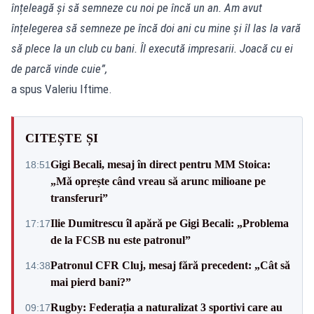
înțeleagă și să semneze cu noi pe încă un an. Am avut
înțelegerea să semneze pe încă doi ani cu mine și îl las la vară
să plece la un club cu bani. Îl execută impresarii. Joacă cu ei
de parcă vinde cuie”,
a spus Valeriu Iftime.
CITEȘTE ȘI
Gigi Becali, mesaj în direct pentru MM Stoica:
18:51
„Mă oprește când vreau să arunc milioane pe
transferuri”
Ilie Dumitrescu îl apără pe Gigi Becali: „Problema
17:17
de la FCSB nu este patronul”
Patronul CFR Cluj, mesaj fără precedent: „Cât să
14:38
mai pierd bani?”
Rugby: Federația a naturalizat 3 sportivi care au
09:17