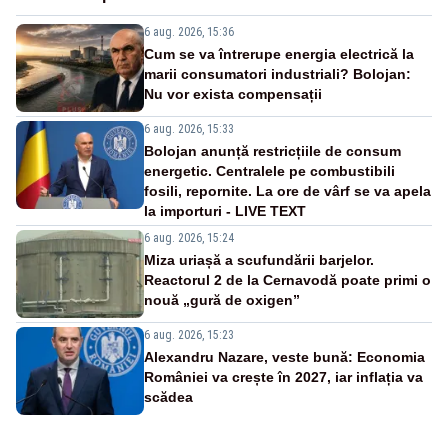
6 aug. 2026, 15:36
Cum se va întrerupe energia electrică la
marii consumatori industriali? Bolojan:
Nu vor exista compensații
6 aug. 2026, 15:33
Bolojan anunță restricțiile de consum
energetic. Centralele pe combustibili
fosili, repornite. La ore de vârf se va apela
la importuri - LIVE TEXT
6 aug. 2026, 15:24
Miza uriașă a scufundării barjelor.
Reactorul 2 de la Cernavodă poate primi o
nouă „gură de oxigen”
6 aug. 2026, 15:23
Alexandru Nazare, veste bună: Economia
României va crește în 2027, iar inflația va
scădea