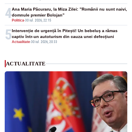
4
Ana Maria Păcuraru, la Miza Zilei: ”Românii nu sunt naivi,
domnule premier Bolojan”
Politica
-
30 iul. 2026, 22:15
5
Intervenție de urgență în Pitești! Un bebeluș a rămas
captiv într-un autoturism din cauza unei defecțiuni
Actualitate
-
30 iul. 2026, 20:33
ACTUALITATE