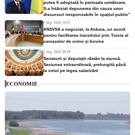
putea fi adoptată în perioada următoare.
S-a întârziat depunerea din cauza unor
discursuri iresponsabile în spaţiul public”
7 aug. 2026, 10:57
ANSVSA a negociat, la Ankara, un acord
pentru facilitarea tranzitului prin Turcia al
carcaselor de ovine și bovine
7 aug. 2026, 09:49
Senatorii și deputații rămân la muncă.
Sesiunea extraordinară, prelungită până
la votul pe legea salarizării
ECONOMIE