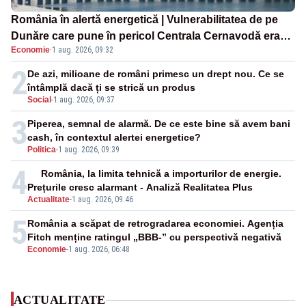
România în alertă energetică | Vulnerabilitatea de pe
Dunăre care pune în pericol Centrala Cernavodă era
Economie
·
1 aug. 2026, 09:32
cunoscută de pe vremea lui Ceaușescu
2
De azi, milioane de români primesc un drept nou. Ce se
întâmplă dacă ți se strică un produs
Social
-
1 aug. 2026, 09:37
3
Piperea, semnal de alarmă. De ce este bine să avem bani
cash, în contextul alertei energetice?
Politica
-
1 aug. 2026, 09:39
4
România, la limita tehnică a importurilor de energie.
Prețurile cresc alarmant - Analiză Realitatea Plus
Actualitate
-
1 aug. 2026, 09:46
5
România a scăpat de retrogradarea economiei. Agenția
Fitch menține ratingul „BBB-” cu perspectivă negativă
Economie
-
1 aug. 2026, 06:48
ACTUALITATE