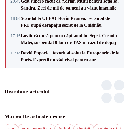
Gest superb făcut de Adrian Mutu pentru soția sa,
20:43
Sandra. Zeci de mii de oameni au văzut imaginile
Scandal la UEFA! Florin Prunea, reclamat de
18:56
FRF după derapajul sexist de la Chișinău
Lovitură dură pentru căpitanul lui Sepsi. Cosmin
17:16
Matei, suspendat 9 luni de TAS în cazul de dopaj
David Popovici, favorit absolut la Europenele de la
17:14
Paris. Experții nu văd rival pentru aur
Distribuie articolul
Mai multe articole despre
var
cupa mondiala
fotbal
decizii
schimbari