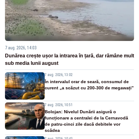
7 aug. 2026, 14:03
Dunărea crește ușor la intrarea în țară, dar rămâne mult
sub media lunii august
7 aug. 2026, 13:02
În intervalul orar de seară, consumul de
curent „a scăzut cu 200-300 de megawați”
7 aug. 2026, 10:51
Bolojan: Nivelul Dunării asigură o
funcționare a centralei de la Cernavodă
de patru-cinci zile dacă debitele vor
scădea
7 aug. 2026, 10:43