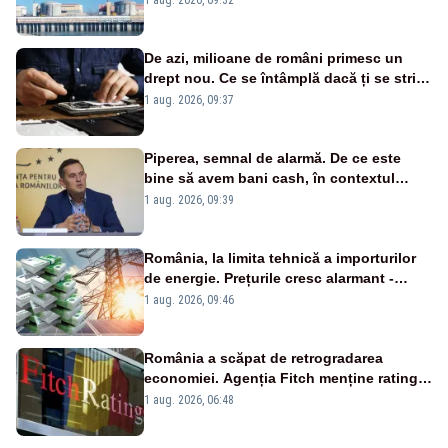
cunoscută de pe vremea lui Ceaușescu
De azi, milioane de români primesc un
drept nou. Ce se întâmplă dacă ți se strică
un produs
1 aug. 2026, 09:37
Piperea, semnal de alarmă. De ce este
bine să avem bani cash, în contextul
alertei energetice?
1 aug. 2026, 09:39
România, la limita tehnică a importurilor
de energie. Prețurile cresc alarmant -
Analiză Realitatea Plus
1 aug. 2026, 09:46
România a scăpat de retrogradarea
economiei. Agenția Fitch menține ratingul
„BBB-” cu perspectivă negativă
1 aug. 2026, 06:48