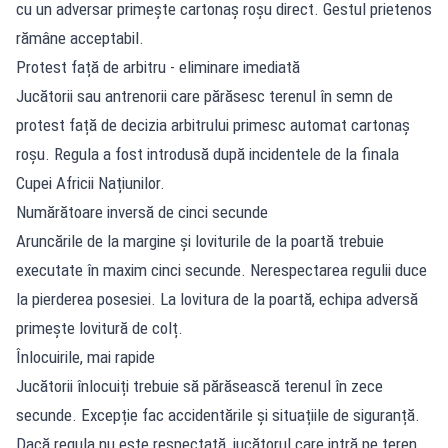
cu un adversar primește cartonaș roșu direct. Gestul prietenos
rămâne acceptabil.
Protest față de arbitru - eliminare imediată
Jucătorii sau antrenorii care părăsesc terenul în semn de
protest față de decizia arbitrului primesc automat cartonaș
roșu. Regula a fost introdusă după incidentele de la finala
Cupei Africii Națiunilor.
Numărătoare inversă de cinci secunde
Aruncările de la margine și loviturile de la poartă trebuie
executate în maxim cinci secunde. Nerespectarea regulii duce
la pierderea posesiei. La lovitura de la poartă, echipa adversă
primește lovitură de colț.
Înlocuirile, mai rapide
Jucătorii înlocuiți trebuie să părăsească terenul în zece
secunde. Excepție fac accidentările și situațiile de siguranță.
Dacă regula nu este respectată, jucătorul care intră pe teren