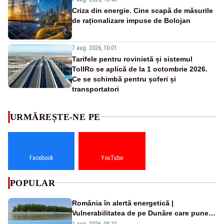
Criza din energie. Cine scapă de măsurile
de raționalizare impuse de Bolojan
7 aug. 2026, 10:01
Tarifele pentru rovinietă și sistemul
TollRo se aplică de la 1 octombrie 2026.
Ce se schimbă pentru șoferi și
transportatori
URMĂREȘTE-NE PE
Facebook
YouTube
POPULAR
România în alertă energetică |
Vulnerabilitatea de pe Dunăre care pune
în pericol Centrala Cernavodă era
1 aug. 2026, 09:32