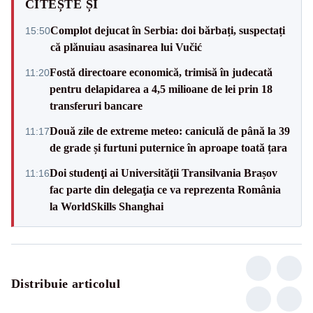
CITEȘTE ȘI
Complot dejucat în Serbia: doi bărbați, suspectați
15:50
că plănuiau asasinarea lui Vučić
Fostă directoare economică, trimisă în judecată
11:20
pentru delapidarea a 4,5 milioane de lei prin 18
transferuri bancare
Două zile de extreme meteo: caniculă de până la 39
11:17
de grade și furtuni puternice în aproape toată țara
Doi studenţi ai Universităţii Transilvania Brașov
11:16
fac parte din delegaţia ce va reprezenta România
la WorldSkills Shanghai
Distribuie articolul