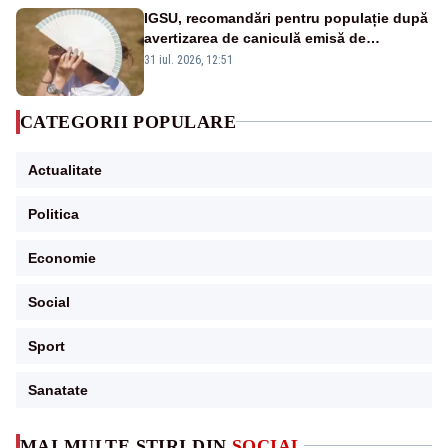
IGSU, recomandări pentru populație după
avertizarea de caniculă emisă de
meteorologi
31 iul. 2026, 12:51
CATEGORII POPULARE
Actualitate
Politica
Economie
Social
Sport
Sanatate
MAI MULTE ȘTIRI DIN
SOCIAL