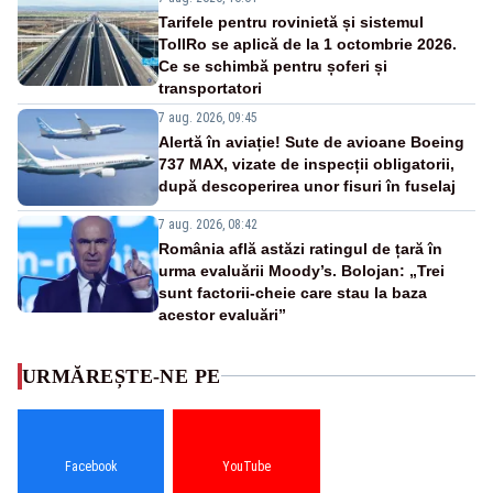
Tarifele pentru rovinietă și sistemul
TollRo se aplică de la 1 octombrie 2026.
Ce se schimbă pentru șoferi și
transportatori
7 aug. 2026, 09:45
Alertă în aviație! Sute de avioane Boeing
737 MAX, vizate de inspecții obligatorii,
după descoperirea unor fisuri în fuselaj
7 aug. 2026, 08:42
România află astăzi ratingul de țară în
urma evaluării Moody’s. Bolojan: „Trei
sunt factorii-cheie care stau la baza
acestor evaluări”
URMĂREȘTE-NE PE
Facebook
YouTube