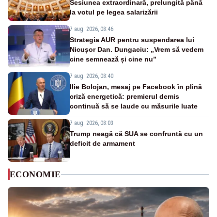
Sesiunea extraordinară, prelungită până
la votul pe legea salarizării
7 aug. 2026, 08:46
Strategia AUR pentru suspendarea lui
Nicușor Dan. Dungaciu: „Vrem să vedem
cine semnează și cine nu”
7 aug. 2026, 08:40
Ilie Bolojan, mesaj pe Facebook în plină
criză energetică: premierul demis
continuă să se laude cu măsurile luate
7 aug. 2026, 08:03
Trump neagă că SUA se confruntă cu un
deficit de armament
ECONOMIE