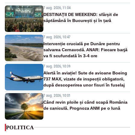
7 aug. 2026, 11:04
DESTINAȚII DE WEEKEND: sfârșit de
săptămână în București și în țară
7 aug. 2026, 10:47
Intervenție crucială pe Dunăre pentru
salvarea Cernavodă. ANAR: Fiecare barjă
va fi scufundată în 3-4 ore
7 aug. 2026, 10:39
Alertă în aviație! Sute de avioane Boeing
737 MAX, vizate de inspecții obligatorii,
după descoperirea unor fisuri în fuselaj
7 aug. 2026, 10:01
Când revin ploile și când scapă România
de caniculă. Prognoza ANM pe o lună
POLITICA