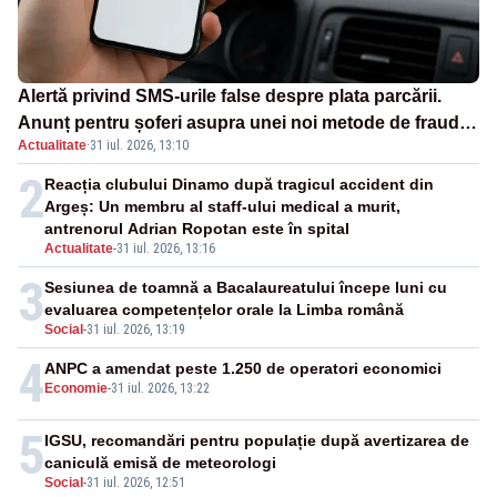
Alertă privind SMS-urile false despre plata parcării.
Anunț pentru șoferi asupra unei noi metode de fraudă
Actualitate
·
31 iul. 2026, 13:10
online
2
Reacția clubului Dinamo după tragicul accident din
Argeș: Un membru al staff-ului medical a murit,
antrenorul Adrian Ropotan este în spital
Actualitate
-
31 iul. 2026, 13:16
3
Sesiunea de toamnă a Bacalaureatului începe luni cu
evaluarea competențelor orale la Limba română
Social
-
31 iul. 2026, 13:19
4
ANPC a amendat peste 1.250 de operatori economici
Economie
-
31 iul. 2026, 13:22
5
IGSU, recomandări pentru populație după avertizarea de
caniculă emisă de meteorologi
Social
-
31 iul. 2026, 12:51