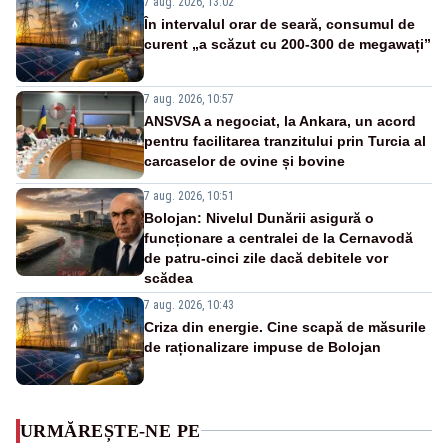
7 aug. 2026, 13:02
În intervalul orar de seară, consumul de
curent „a scăzut cu 200-300 de megawați”
7 aug. 2026, 10:57
ANSVSA a negociat, la Ankara, un acord
pentru facilitarea tranzitului prin Turcia al
carcaselor de ovine și bovine
7 aug. 2026, 10:51
Bolojan: Nivelul Dunării asigură o
funcționare a centralei de la Cernavodă
de patru-cinci zile dacă debitele vor
scădea
7 aug. 2026, 10:43
Criza din energie. Cine scapă de măsurile
de raționalizare impuse de Bolojan
URMĂREȘTE-NE PE