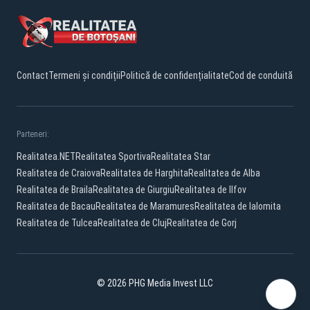
Contact
Termeni și condiții
Politică de confidențialitate
Cod de conduită
Parteneri:
Realitatea.NET
Realitatea Sportiva
Realitatea Star
Realitatea de Craiova
Realitatea de Harghita
Realitatea de Alba
Realitatea de Braila
Realitatea de Giurgiu
Realitatea de Ilfov
Realitatea de Bacau
Realitatea de Maramures
Realitatea de Ialomita
Realitatea de Tulcea
Realitatea de Cluj
Realitatea de Gorj
© 2026 PHG Media Invest LLC
Facebook
YouTube