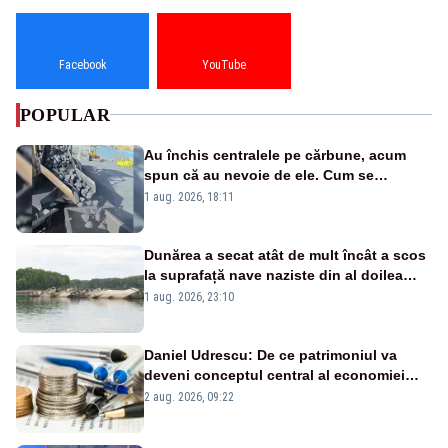
Facebook
YouTube
POPULAR
Au închis centralele pe cărbune, acum
spun că au nevoie de ele. Cum se
pasează vina în plină criză energetică
1 aug. 2026, 18:11
Dunărea a secat atât de mult încât a scos
la suprafață nave naziste din al doilea
război mondial
1 aug. 2026, 23:10
Daniel Udrescu: De ce patrimoniul va
deveni conceptul central al economiei
viitoare?
2 aug. 2026, 09:22