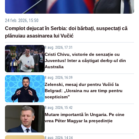
24 feb. 2026, 15:50
Complot dejucat în Serbia: doi bărbați, suspectați că
plănuiau asasinarea lui Vučić
8 aug. 2026, 17:31
Cristi Chivu, victorie de senzație cu
Juventus! Inter a câștigat derby-ul din
Australia
8 aug. 2026, 16:39
Zelenski, mesaj dur pentru Vučić la
Belgrad: „Ucraina nu are timp pentru
scepticism”
8 aug. 2026, 15:42
Mutare importantă în Ungaria. Pe cine
vrea Péter Magyar la președinție
8 aug. 2026, 14:34