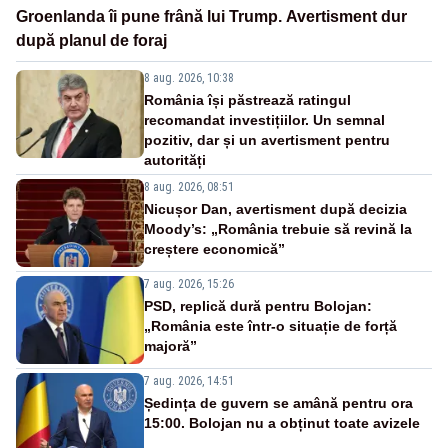
Groenlanda îi pune frână lui Trump. Avertisment dur
după planul de foraj
8 aug. 2026, 10:38
România își păstrează ratingul
recomandat investițiilor. Un semnal
pozitiv, dar și un avertisment pentru
autorități
8 aug. 2026, 08:51
Nicușor Dan, avertisment după decizia
Moody’s: „România trebuie să revină la
creștere economică”
7 aug. 2026, 15:26
PSD, replică dură pentru Bolojan:
„România este într-o situație de forță
majoră”
7 aug. 2026, 14:51
Ședința de guvern se amână pentru ora
15:00. Bolojan nu a obținut toate avizele