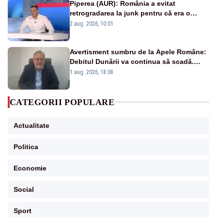
Piperea (AUR): România a evitat
retrogradarea la junk pentru că era o
catastrofă pentru bănci și fondurile de
2 aug. 2026, 10:01
pensii
Avertisment sumbru de la Apele Române:
Debitul Dunării va continua să scadă.
Cernavodă s-ar putea închide în 4 zile
1 aug. 2026, 18:08
CATEGORII POPULARE
Actualitate
Politica
Economie
Social
Sport