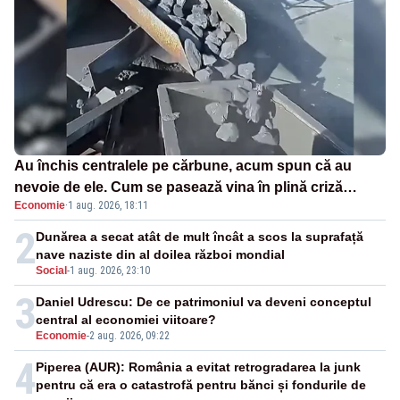
Au închis centralele pe cărbune, acum spun că au
nevoie de ele. Cum se pasează vina în plină criză
Economie
·
1 aug. 2026, 18:11
energetică
2
Dunărea a secat atât de mult încât a scos la suprafață
nave naziste din al doilea război mondial
Social
-
1 aug. 2026, 23:10
3
Daniel Udrescu: De ce patrimoniul va deveni conceptul
central al economiei viitoare?
Economie
-
2 aug. 2026, 09:22
4
Piperea (AUR): România a evitat retrogradarea la junk
pentru că era o catastrofă pentru bănci și fondurile de