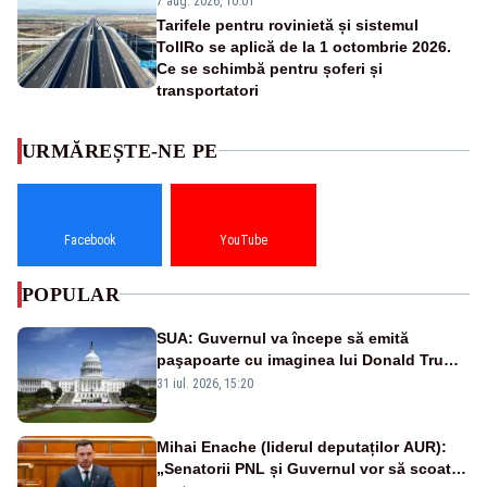
7 aug. 2026, 10:01
Tarifele pentru rovinietă și sistemul
TollRo se aplică de la 1 octombrie 2026.
Ce se schimbă pentru șoferi și
transportatori
URMĂREȘTE-NE PE
Facebook
YouTube
POPULAR
SUA: Guvernul va începe să emită
paşapoarte cu imaginea lui Donald Trump
începând cu 8 august
31 iul. 2026, 15:20
Mihai Enache (liderul deputaților AUR):
„Senatorii PNL și Guvernul vor să scoată