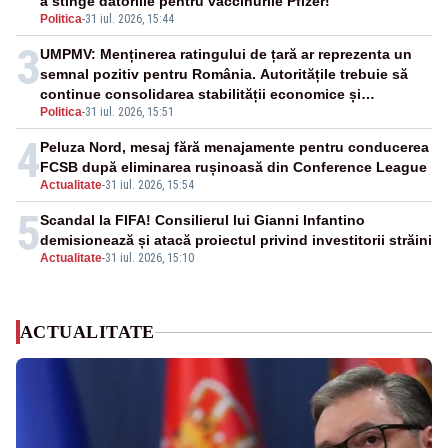
a stinge datoriile pentru vaccinurile Pfizer!”
Politica
-
31 iul. 2026, 15:44
3
UMPMV: Menținerea ratingului de țară ar reprezenta un
semnal pozitiv pentru România. Autoritățile trebuie să
continue consolidarea stabilității economice și
Politica
-
31 iul. 2026, 15:51
financiare
4
Peluza Nord, mesaj fără menajamente pentru conducerea
FCSB după eliminarea rușinoasă din Conference League
Actualitate
-
31 iul. 2026, 15:54
5
Scandal la FIFA! Consilierul lui Gianni Infantino
demisionează și atacă proiectul privind investitorii străini
Actualitate
-
31 iul. 2026, 15:10
ACTUALITATE