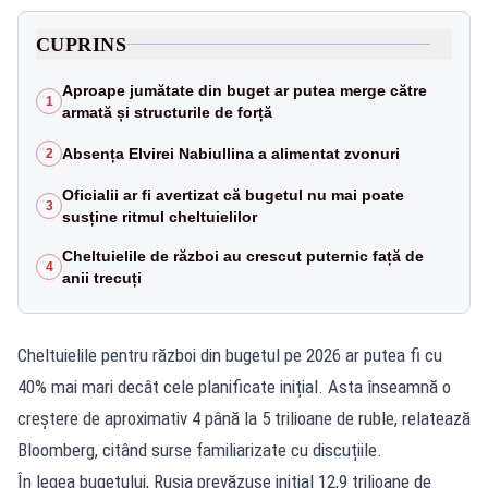
CUPRINS
Aproape jumătate din buget ar putea merge către
1
armată și structurile de forță
Absența Elvirei Nabiullina a alimentat zvonuri
2
Oficialii ar fi avertizat că bugetul nu mai poate
3
susține ritmul cheltuielilor
Cheltuielile de război au crescut puternic față de
4
anii trecuți
Cheltuielile pentru război din bugetul pe 2026 ar putea fi cu
40% mai mari decât cele planificate inițial. Asta înseamnă o
creștere de aproximativ 4 până la 5 trilioane de ruble, relatează
Bloomberg, citând surse familiarizate cu discuțiile.
În legea bugetului, Rusia prevăzuse inițial 12,9 trilioane de