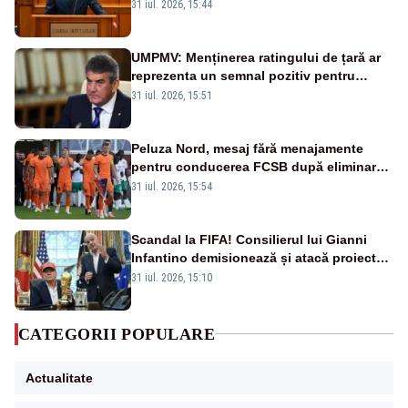
la vânzare bunuri publice pentru a stinge
31 iul. 2026, 15:44
datoriile pentru vaccinurile Pfizer!”
UMPMV: Menținerea ratingului de țară ar
reprezenta un semnal pozitiv pentru
România. Autoritățile trebuie să continue
31 iul. 2026, 15:51
consolidarea stabilității economice și
financiare
Peluza Nord, mesaj fără menajamente
pentru conducerea FCSB după eliminarea
rușinoasă din Conference League
31 iul. 2026, 15:54
Scandal la FIFA! Consilierul lui Gianni
Infantino demisionează și atacă proiectul
privind investitorii străini
31 iul. 2026, 15:10
CATEGORII POPULARE
Actualitate