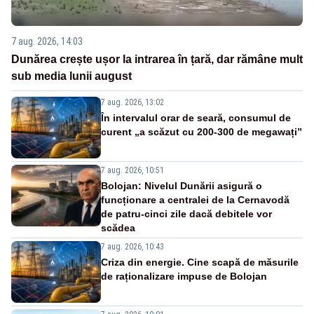
7 aug. 2026, 14:03
Dunărea crește ușor la intrarea în țară, dar rămâne mult
sub media lunii august
7 aug. 2026, 13:02
În intervalul orar de seară, consumul de
curent „a scăzut cu 200-300 de megawați”
7 aug. 2026, 10:51
Bolojan: Nivelul Dunării asigură o
funcționare a centralei de la Cernavodă
de patru-cinci zile dacă debitele vor
scădea
7 aug. 2026, 10:43
Criza din energie. Cine scapă de măsurile
de raționalizare impuse de Bolojan