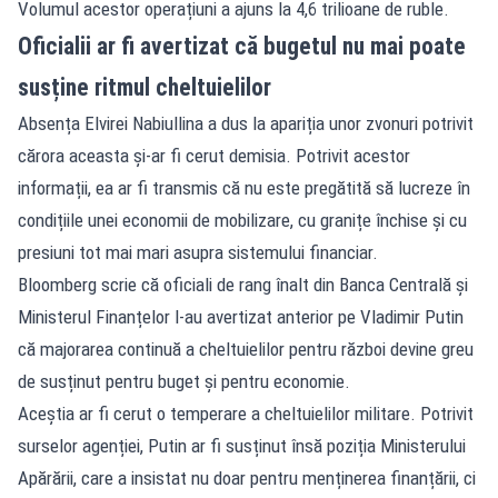
Volumul acestor operațiuni a ajuns la 4,6 trilioane de ruble.
Oficialii ar fi avertizat că bugetul nu mai poate
susține ritmul cheltuielilor
Absența Elvirei Nabiullina a dus la apariția unor zvonuri potrivit
cărora aceasta și-ar fi cerut demisia. Potrivit acestor
informații, ea ar fi transmis că nu este pregătită să lucreze în
condițiile unei economii de mobilizare, cu granițe închise și cu
presiuni tot mai mari asupra sistemului financiar.
Bloomberg scrie că oficiali de rang înalt din Banca Centrală și
Ministerul Finanțelor l-au avertizat anterior pe Vladimir Putin
că majorarea continuă a cheltuielilor pentru război devine greu
de susținut pentru buget și pentru economie.
Aceștia ar fi cerut o temperare a cheltuielilor militare. Potrivit
surselor agenției, Putin ar fi susținut însă poziția Ministerului
Apărării, care a insistat nu doar pentru menținerea finanțării, ci