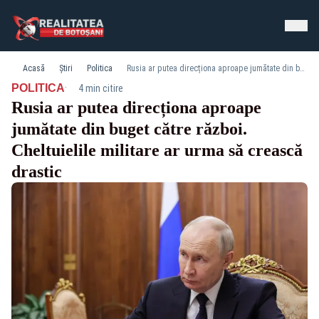
Acasă
Știri
Politica
Rusia ar putea direcționa aproape jumătate din buget către război. Cheltuielile militare ar urma să crească drastic
·
POLITICA
4 min citire
Rusia ar putea direcționa aproape
jumătate din buget către război.
Cheltuielile militare ar urma să crească
drastic