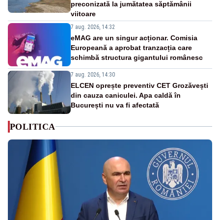
preconizată la jumătatea săptămânii
viitoare
7 aug. 2026, 14:32
eMAG are un singur acționar. Comisia
Europeană a aprobat tranzacția care
schimbă structura gigantului românesc
7 aug. 2026, 14:30
ELCEN oprește preventiv CET Grozăvești
din cauza caniculei. Apa caldă în
București nu va fi afectată
POLITICA