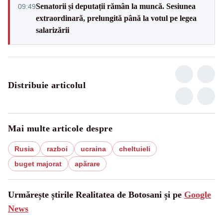
Senatorii și deputații rămân la muncă. Sesiunea
09:49
extraordinară, prelungită până la votul pe legea
salarizării
Distribuie articolul
Mai multe articole despre
Rusia
razboi
ucraina
cheltuieli
buget majorat
apărare
Urmărește știrile Realitatea de Botosani și pe
Google
News