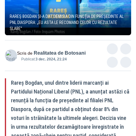
RAREȘ BOGDAN ȘI-A DAT DEMISIA DIN FUNCȚIA DE PREȘEDINTE AL
PNL DIASPORA: „EU ASTA LE RECOMAND CELOR CU REZULTATE
SLABE”
Realitatea de Botosani
Scris de
Publicat:
3 dec. 2024, 21:24
Rareș Bogdan, unul dintre liderii marcanți ai
Partidului Național Liberal (PNL), a anunțat astăzi că
renunță la funcția de președinte al filialei PNL
Diaspora, după ce partidul a obținut doar 8% din
voturi în străinătate la ultimele alegeri. Decizia vine
în urma rezultatelor dezamăgitoare înregistrate în
această zonă-cheie pentru partid, considerată