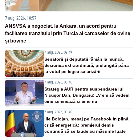
7 aug. 2026, 10:57
ANSVSA a negociat, la Ankara, un acord pentru
facilitarea tranzitului prin Turcia al carcaselor de ovine
și bovine
7 aug. 2026, 09:49
Senatorii și deputații rămân la muncă.
Sesiunea extraordinară, prelungită până
la votul pe legea salarizării
7 aug. 2026, 08:46
Strategia AUR pentru suspendarea lui
Nicușor Dan. Dungaciu: „Vrem să vedem
cine semnează și cine nu”
7 aug. 2026, 08:40
Ilie Bolojan, mesaj pe Facebook în plină
criză energetică: premierul demis
continuă să se laude cu măsurile luate