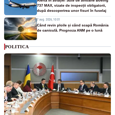
Alertă în aviație! Sute de avioane Boeing
737 MAX, vizate de inspecții obligatorii,
după descoperirea unor fisuri în fuselaj
7 aug. 2026, 10:01
Când revin ploile și când scapă România
de caniculă. Prognoza ANM pe o lună
POLITICA