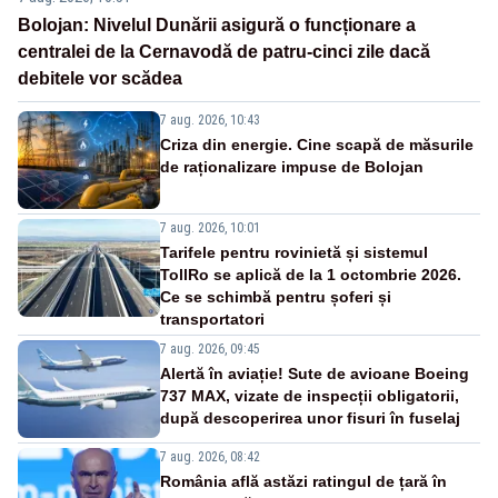
Bolojan: Nivelul Dunării asigură o funcționare a
centralei de la Cernavodă de patru-cinci zile dacă
debitele vor scădea
7 aug. 2026, 10:43
Criza din energie. Cine scapă de măsurile
de raționalizare impuse de Bolojan
7 aug. 2026, 10:01
Tarifele pentru rovinietă și sistemul
TollRo se aplică de la 1 octombrie 2026.
Ce se schimbă pentru șoferi și
transportatori
7 aug. 2026, 09:45
Alertă în aviație! Sute de avioane Boeing
737 MAX, vizate de inspecții obligatorii,
după descoperirea unor fisuri în fuselaj
7 aug. 2026, 08:42
România află astăzi ratingul de țară în