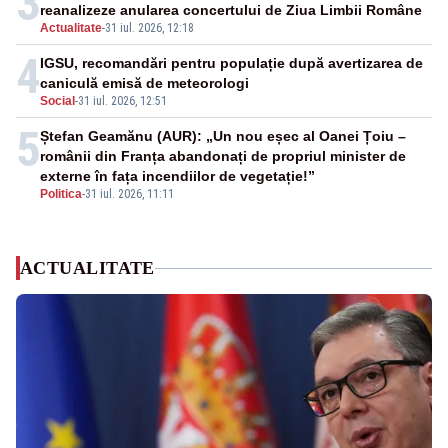
3
reanalizeze anularea concertului de Ziua Limbii Române
Actualitate
-
31 iul. 2026, 12:18
4
IGSU, recomandări pentru populație după avertizarea de
caniculă emisă de meteorologi
Social
-
31 iul. 2026, 12:51
5
Ștefan Geamănu (AUR): „Un nou eșec al Oanei Țoiu –
românii din Franța abandonați de propriul minister de
externe în fața incendiilor de vegetație!”
Politica
-
31 iul. 2026, 11:11
ACTUALITATE