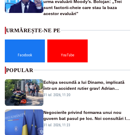
urma evaluării Moody’s. Bolojan: „Trei
sunt factorii-cheie care stau la baza
acestor evaluări”
URMĂREȘTE-NE PE
Facebook
YouTube
POPULAR
Echipa secundă a lui Dinamo, implicată
într-un accident rutier grav! Adrian
Ropotan a fost resuscitat
31 iul. 2026, 11:20
Negocierile privind formarea unui nou
guvern bat pasul pe loc. Noi consultări la
Cotroceni, așteptate după mijlocul lunii
31 iul. 2026, 11:23
august -SURSE