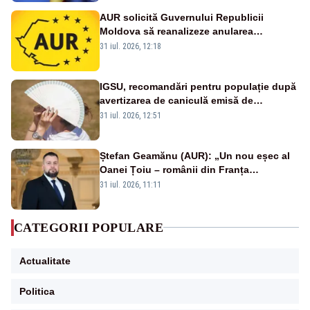
AUR solicită Guvernului Republicii
Moldova să reanalizeze anularea
concertului de Ziua Limbii Române
31 iul. 2026, 12:18
IGSU, recomandări pentru populație după
avertizarea de caniculă emisă de
meteorologi
31 iul. 2026, 12:51
Ștefan Geamănu (AUR): „Un nou eșec al
Oanei Țoiu – românii din Franța
abandonați de propriul minister de
31 iul. 2026, 11:11
externe în fața incendiilor de vegetație!”
CATEGORII POPULARE
Actualitate
Politica