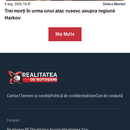
6 aug. 2026, 10:47
Stoica Marian
Trei morți în urma unui atac rusesc asupra regiunii
Harkov
Mai Multe
Contact
Termeni și condiții
Politică de confidențialitate
Cod de conduită
Parteneri:
Realitatea.NET
Realitatea Sportiva
Realitatea Star