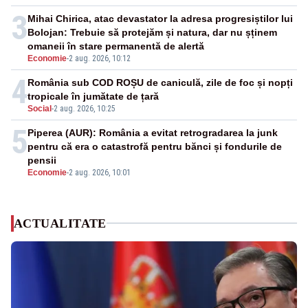
3
Mihai Chirica, atac devastator la adresa progresiștilor lui
Bolojan: Trebuie să protejăm și natura, dar nu șținem
omaneii în stare permanentă de alertă
Economie
-
2 aug. 2026, 10:12
4
România sub COD ROȘU de caniculă, zile de foc și nopți
tropicale în jumătate de țară
Social
-
2 aug. 2026, 10:25
5
Piperea (AUR): România a evitat retrogradarea la junk
pentru că era o catastrofă pentru bănci și fondurile de
pensii
Economie
-
2 aug. 2026, 10:01
ACTUALITATE