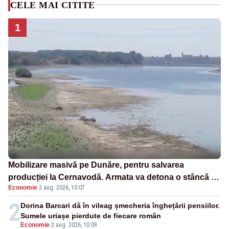
CELE MAI CITITE
1
Mobilizare masivă pe Dunăre, pentru salvarea
producției la Cernavodă. Armata va detona o stâncă și
Economie
·
2 aug. 2026, 10:07
va devia apa fluviului - IMAGINI AERIENE
2
Dorina Barcari dă în vileag șmecheria înghețării pensiilor.
Sumele uriașe pierdute de fiecare român
Economie
-
2 aug. 2026, 10:09