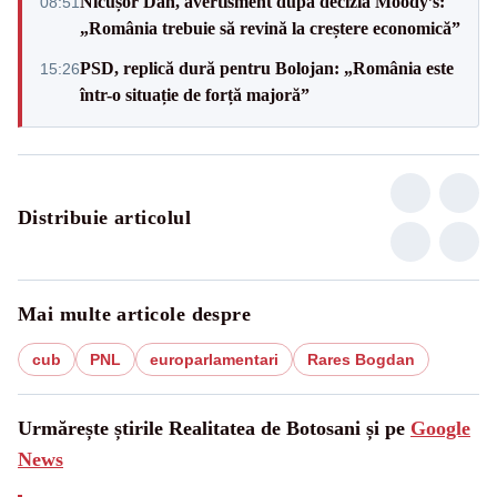
Nicușor Dan, avertisment după decizia Moody’s:
08:51
„România trebuie să revină la creștere economică”
PSD, replică dură pentru Bolojan: „România este
15:26
într-o situație de forță majoră”
Distribuie articolul
Mai multe articole despre
cub
PNL
europarlamentari
Rares Bogdan
Urmărește știrile Realitatea de Botosani și pe
Google
News