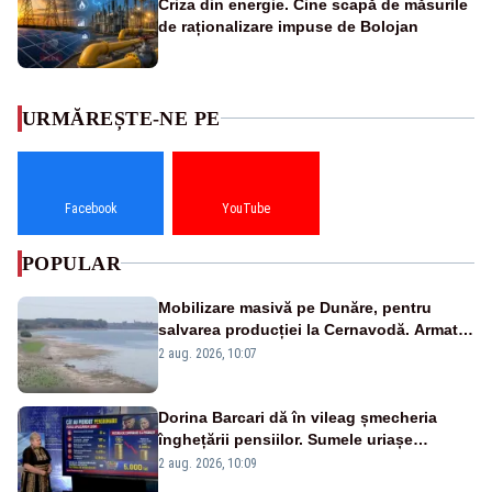
Criza din energie. Cine scapă de măsurile
de raționalizare impuse de Bolojan
URMĂREȘTE-NE PE
Facebook
YouTube
POPULAR
Mobilizare masivă pe Dunăre, pentru
salvarea producției la Cernavodă. Armata
va detona o stâncă și va devia apa
2 aug. 2026, 10:07
fluviului - IMAGINI AERIENE
Dorina Barcari dă în vileag șmecheria
înghețării pensiilor. Sumele uriașe
pierdute de fiecare român
2 aug. 2026, 10:09