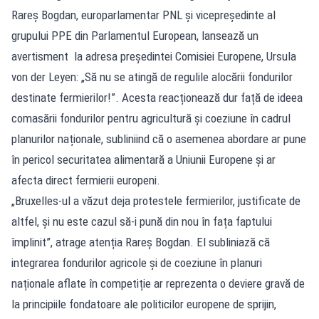
Rareș Bogdan, europarlamentar PNL și vicepreședinte al
grupului PPE din Parlamentul European, lansează un
avertisment la adresa președintei Comisiei Europene, Ursula
von der Leyen: „Să nu se atingă de regulile alocării fondurilor
destinate fermierilor!”. Acesta reacționează dur față de ideea
comasării fondurilor pentru agricultură și coeziune în cadrul
planurilor naționale, subliniind că o asemenea abordare ar pune
în pericol securitatea alimentară a Uniunii Europene și ar
afecta direct fermierii europeni.
„Bruxelles-ul a văzut deja protestele fermierilor, justificate de
altfel, și nu este cazul să-i pună din nou în fața faptului
împlinit”, atrage atenția Rareș Bogdan. El subliniază că
integrarea fondurilor agricole și de coeziune în planuri
naționale aflate în competiție ar reprezenta o deviere gravă de
la principiile fondatoare ale politicilor europene de sprijin,