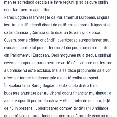
menite să reducă decalajele între regiuni și să asigure sprijin
constant pentru agricultori.
Rareș Bogdan reamintește că Parlamentul European, singura
instituție a UE aleasă direct de cetățeni, nu poate fi ignorat de
către Comisie. „Comisia este doar un Guvern și, ca orice
Guvern, poate cădea oricând!”, avertizează europarlamentarul,
evocând contextul politic tensionat din jurul moțiunii recente
din Parlamentul European. Deși moțiunea nu a trecut, sprijinul
divers al grupurilor parlamentare arată că o viitoare contestare
a Comisiei nu este exclusă, mai ales dacă propunerile sale vor
afecta interese fundamentale ale cetățenilor europeni.
În același timp, Rareș Bogdan salută unele dintre liniile
bugetare anunțate pentru viitorul cadru financiar multianual: o
alocare sporită pentru România — 60 de miliarde de euro, față
de 46 în prezent —, prioritizarea competitivității (410 miliarde
de euro) și majorarea fondurilor pentru apărare (de cinci ori mai