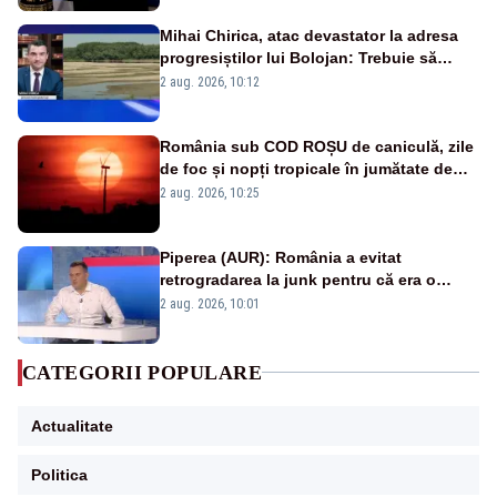
Mihai Chirica, atac devastator la adresa
progresiștilor lui Bolojan: Trebuie să
protejăm și natura, dar nu șținem omaneii
2 aug. 2026, 10:12
în stare permanentă de alertă
România sub COD ROȘU de caniculă, zile
de foc și nopți tropicale în jumătate de
țară
2 aug. 2026, 10:25
Piperea (AUR): România a evitat
retrogradarea la junk pentru că era o
catastrofă pentru bănci și fondurile de
2 aug. 2026, 10:01
pensii
CATEGORII POPULARE
Actualitate
Politica