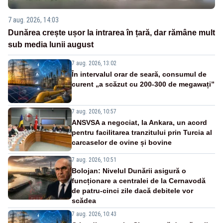
7 aug. 2026, 14:03
Dunărea crește ușor la intrarea în țară, dar rămâne mult
sub media lunii august
7 aug. 2026, 13:02
În intervalul orar de seară, consumul de
curent „a scăzut cu 200-300 de megawați”
7 aug. 2026, 10:57
ANSVSA a negociat, la Ankara, un acord
pentru facilitarea tranzitului prin Turcia al
carcaselor de ovine și bovine
7 aug. 2026, 10:51
Bolojan: Nivelul Dunării asigură o
funcționare a centralei de la Cernavodă
de patru-cinci zile dacă debitele vor
scădea
7 aug. 2026, 10:43