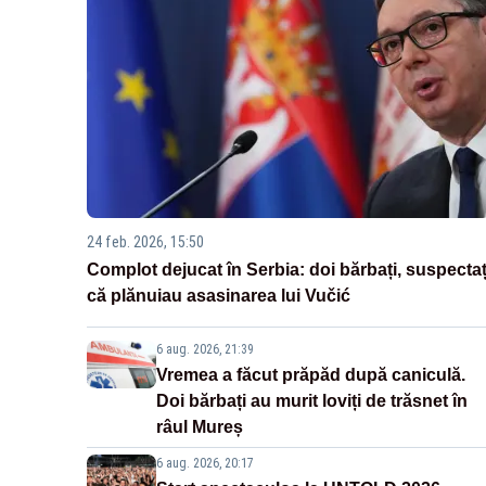
24 feb. 2026, 15:50
Complot dejucat în Serbia: doi bărbați, suspectaț
că plănuiau asasinarea lui Vučić
6 aug. 2026, 21:39
Vremea a făcut prăpăd după caniculă.
Doi bărbați au murit loviți de trăsnet în
râul Mureș
6 aug. 2026, 20:17