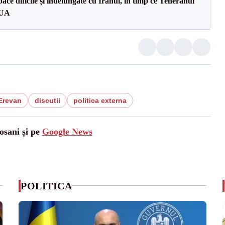
ce dificile și îndelungate cu Iranul, în timp ce Teheranul
SUA
Erevan
discutii
politica externa
osani și pe
Google News
POLITICA