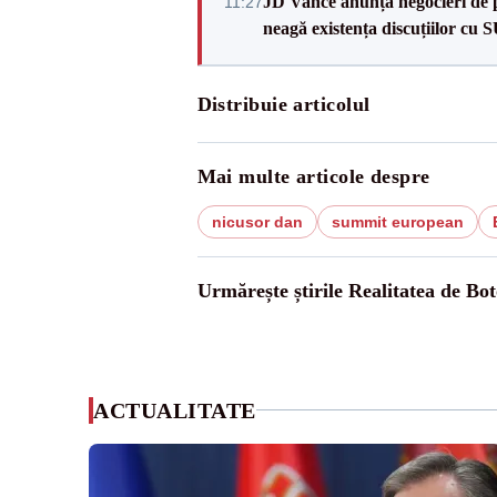
JD Vance anunță negocieri de pa
11:27
neagă existența discuțiilor cu 
Distribuie articolul
Mai multe articole despre
nicusor dan
summit european
Urmărește știrile Realitatea de Bot
ACTUALITATE