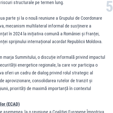
 riscuri structurale pe termen lung.
lua parte și la o nouă reuniune a Grupului de Coordonare
va, mecanism multilateral informal de susținere a
ființat în 2024 la inițiativa comună a României și Franței,
ei sprijinului internațional acordat Republicii Moldova.
n marja Summitului, o discuție informală privind impactul
curității energetice regionale, la care vor participa o
va oferi un cadru de dialog privind rolul strategic al
 de aprovizionare, consolidarea rutelor de tranzit și
iunii, priorități de maximă importanță în contextul
ilor (ECAD)
de asemenea, la o reuniune a Coaliției Europene Împotriva