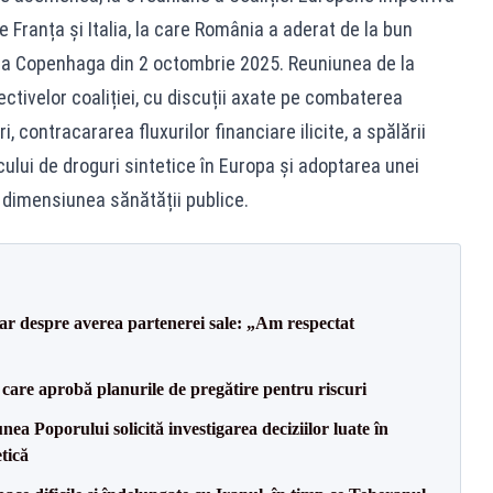
e Franța și Italia, la care România a aderat de la bun
 la Copenhaga din 2 octombrie 2025. Reuniunea de la
ctivelor coaliției, cu discuții axate pe combaterea
i, contracararea fluxurilor financiare ilicite, a spălării
icului de droguri sintetice în Europa și adoptarea unei
i dimensiunea sănătății publice.
lar despre averea partenerei sale: „Am respectat
care aprobă planurile de pregătire pentru riscuri
a Poporului solicită investigarea deciziilor luate în
tică