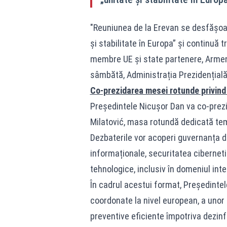
"Reuniunea de la Erevan se desfășoar
și stabilitate în Europa” și continuă t
membre UE și state partenere, Armeni
sâmbătă, Administrația Prezidențială
Co-prezidarea mesei rotunde privind
Președintele Nicușor Dan va co-prezi
Milatović, masa rotundă dedicată tem
Dezbaterile vor acoperi guvernanța d
informaționale, securitatea ciberneti
tehnologice, inclusiv în domeniul intel
În cadrul acestui format, Președinte
coordonate la nivel european, a unor 
preventive eficiente împotriva dezinf