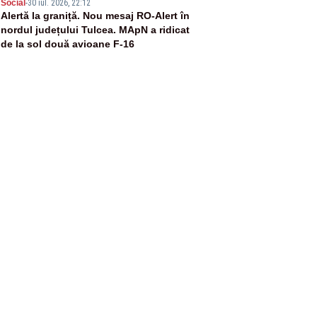
5
Social
-
30 iul. 2026, 22:12
Alertă la graniță. Nou mesaj RO-Alert în
nordul județului Tulcea. MApN a ridicat
de la sol două avioane F-16