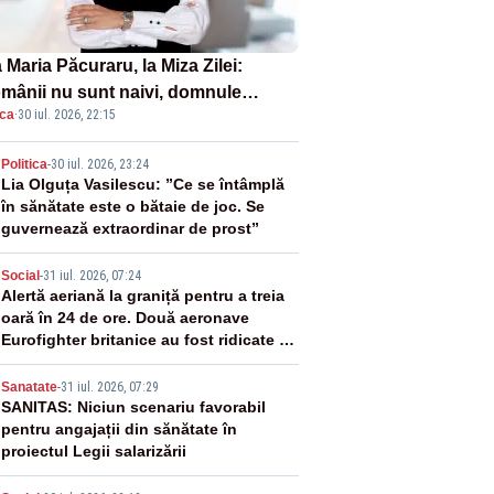
Maria Păcuraru, la Miza Zilei:
mânii nu sunt naivi, domnule
ica
·
30 iul. 2026, 22:15
mier Bolojan”
2
Politica
-
30 iul. 2026, 23:24
Lia Olguța Vasilescu: ”Ce se întâmplă
în sănătate este o bătaie de joc. Se
guvernează extraordinar de prost”
3
Social
-
31 iul. 2026, 07:24
Alertă aeriană la graniță pentru a treia
oară în 24 de ore. Două aeronave
Eurofighter britanice au fost ridicate de
la sol
4
Sanatate
-
31 iul. 2026, 07:29
SANITAS: Niciun scenariu favorabil
pentru angajații din sănătate în
proiectul Legii salarizării