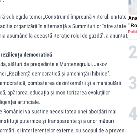
ă sub egida temei „Construind împreună viitorul: unitate
Ana 
radiția organizării în alternanță a Summiturilor între state
”Ro
Polit
pre
a asumând la această iterație rolul de gazdă", a anunțat,
.
 reziliența democratică
da, alături de președintele Muntenegrului, Jakov
ei „Reziliență democratică și amenințări hibride".
emocratică, combaterea dezinformării și a manipulării
că, apărarea, educația și monitorizarea evoluțiilor
igenței artificiale.
le României va susține necesitatea unei abordări mai
instituții puternice și transparente și a unor măsuri
ormării și interferențelor externe, cu scopul de a preveni