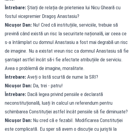
Întrebare:
Știați de relația de prieteniea lui Nicu Gheară cu
fostul vicepremier Dragoș Anastasiu?
Nicușor Dan:
Nu! Cred că instituțiile, serviciile, trebuie să
prevină când există un risc la securitate națională, iar ceea ce
s-a întâmplat cu domnul Anastasiu a fost mai degrabă un risc
de imagine. Nu a existat vreun risc ca domnul Anastasiu să fie
șantajat astfel încât să-i fie afectate atribuțiile de serviciu.
Avea o problemă de imagine, moralitate.
Întrebare:
Aveți o listă scurtă de nume la SRI?
Nicușor Dan:
Da, trei - patru!
Întrebare:
Dacă legea privind pensiile e declarată
neconstituțională, luați în calcul un referendum pentru
schimbarea Constituției astfel încât pensiile să fie diminuate?
Nicușor Dan:
Nu cred că e fezabil. Modificarea Constituției
este complicată. Eu sper să avem o discuție cu juriștii la