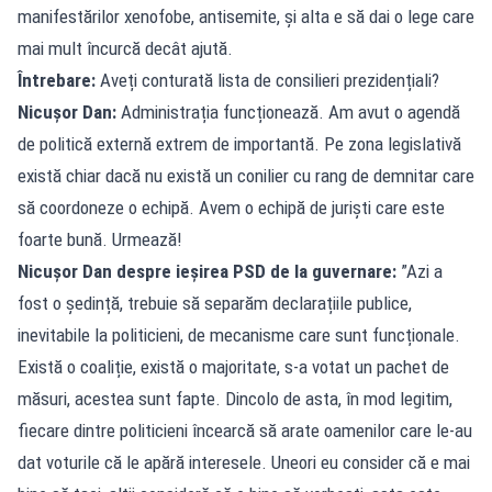
manifestărilor xenofobe, antisemite, și alta e să dai o lege care
mai mult încurcă decât ajută.
Întrebare:
Aveți conturată lista de consilieri prezidențiali?
Nicușor Dan:
Administrația funcționează. Am avut o agendă
de politică externă extrem de importantă. Pe zona legislativă
există chiar dacă nu există un conilier cu rang de demnitar care
să coordoneze o echipă. Avem o echipă de juriști care este
foarte bună. Urmează!
Nicușor Dan despre ieșirea PSD de la guvernare:
”Azi a
fost o ședință, trebuie să separăm declarațiile publice,
inevitabile la politicieni, de mecanisme care sunt funcționale.
Există o coaliție, există o majoritate, s-a votat un pachet de
măsuri, acestea sunt fapte. Dincolo de asta, în mod legitim,
fiecare dintre politicieni încearcă să arate oamenilor care le-au
dat voturile că le apără interesele. Uneori eu consider că e mai