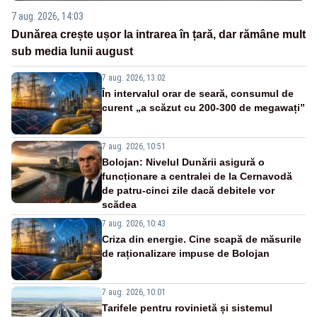
7 aug. 2026, 14:03
Dunărea crește ușor la intrarea în țară, dar rămâne mult
sub media lunii august
7 aug. 2026, 13:02
În intervalul orar de seară, consumul de
curent „a scăzut cu 200-300 de megawați”
7 aug. 2026, 10:51
Bolojan: Nivelul Dunării asigură o
funcționare a centralei de la Cernavodă
de patru-cinci zile dacă debitele vor
scădea
7 aug. 2026, 10:43
Criza din energie. Cine scapă de măsurile
de raționalizare impuse de Bolojan
7 aug. 2026, 10:01
Tarifele pentru rovinietă și sistemul