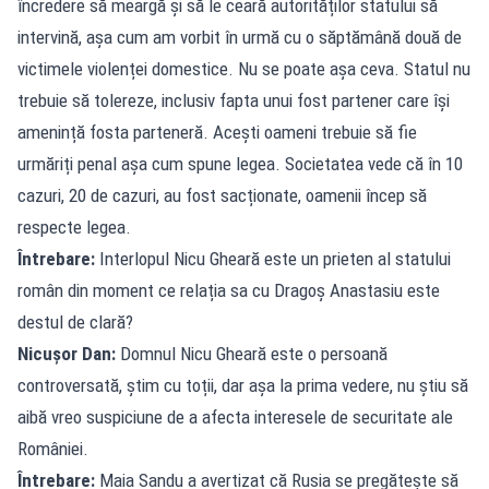
încredere să meargă și să le ceară autorităților statului să
intervină, așa cum am vorbit în urmă cu o săptămână două de
victimele violenței domestice. Nu se poate așa ceva. Statul nu
trebuie să tolereze, inclusiv fapta unui fost partener care își
amenință fosta parteneră. Acești oameni trebuie să fie
urmăriți penal așa cum spune legea. Societatea vede că în 10
cazuri, 20 de cazuri, au fost sacționate, oamenii încep să
respecte legea.
Întrebare:
Interlopul Nicu Gheară este un prieten al statului
român din moment ce relația sa cu Dragoș Anastasiu este
destul de clară?
Nicușor Dan:
Domnul Nicu Gheară este o persoană
controversată, știm cu toții, dar așa la prima vedere, nu știu să
aibă vreo suspiciune de a afecta interesele de securitate ale
României.
Întrebare:
Maia Sandu a avertizat că Rusia se pregătește să