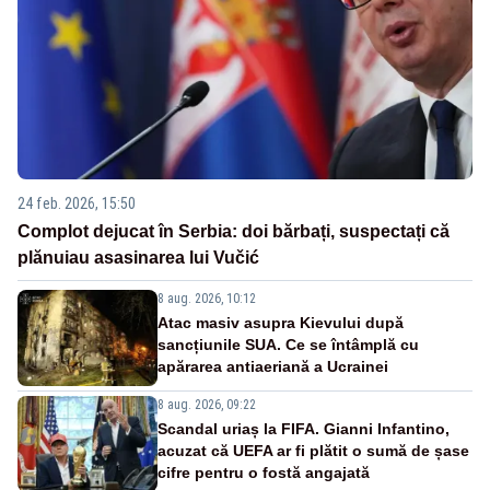
24 feb. 2026, 15:50
Complot dejucat în Serbia: doi bărbați, suspectați că
plănuiau asasinarea lui Vučić
8 aug. 2026, 10:12
Atac masiv asupra Kievului după
sancțiunile SUA. Ce se întâmplă cu
apărarea antiaeriană a Ucrainei
8 aug. 2026, 09:22
Scandal uriaș la FIFA. Gianni Infantino,
acuzat că UEFA ar fi plătit o sumă de șase
cifre pentru o fostă angajată