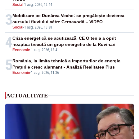
Social
-
1 aug. 2026, 12:44
3
Mobilizare pe Dunărea Veche: se pregătește devierea
cursului fluviului către Cernavodă – VIDEO
Social
-
1 aug. 2026, 13:38
4
Criza energetică se acutizează. CE Oltenia a oprit
noaptea trecută un grup energetic de la Rovinari
Economie
-
1 aug. 2026, 13:41
5
România, la limita tehnică a importurilor de energie.
Prețurile cresc alarmant - Analiză Realitatea Plus
Economie
-
1 aug. 2026, 11:36
ACTUALITATE