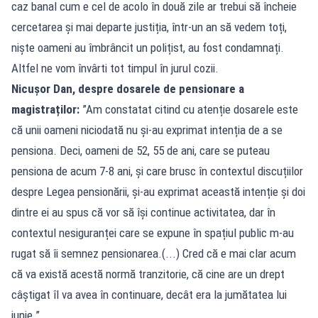
caz banal cum e cel de acolo în două zile ar trebui să încheie
cercetarea și mai departe justiția, într-un an să vedem toți,
niște oameni au îmbrâncit un polițist, au fost condamnați.
Altfel ne vom învârti tot timpul în jurul cozii.
Nicușor Dan, despre dosarele de pensionare a
magistraților:
”Am constatat citind cu atenție dosarele este
că unii oameni niciodată nu și-au exprimat intenția de a se
pensiona. Deci, oameni de 52, 55 de ani, care se puteau
pensiona de acum 7-8 ani, și care brusc în contextul discuțiilor
despre Legea pensionării, și-au exprimat această intenție și doi
dintre ei au spus că vor să își continue activitatea, dar în
contextul nesiguranței care se expune în spațiul public m-au
rugat să îi semnez pensionarea.(...) Cred că e mai clar acum
că va există acestă normă tranzitorie, că cine are un drept
câștigat îl va avea în continuare, decât era la jumătatea lui
iunie.”