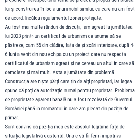
lui și construirea în loc a unui imobil similar, cu care nu am fost
de acord, încălca regulamentul zonei protejate.
Au fost mai multe rânduri de discuții, am agreat la jumătatea
lui 2023 printr-un certificat de urbanism ce anume să se
păstreze, cam 55 din clădire, fața de și scări interioare, după 4-
6 luni a venit din nou echipa cu un proiect care nu respecta
certificatul de urbanism agreat și ne cereau un altul în care să
demoleze și mai mult. Asta e jumătate din problemă.
Construcția are niște părți care țin de alți proprietari, iar legea
spune că poți da autorizație numai pentru proprietar. Problema
de proprietate aparent banală nu a fost rezolvată de Guvernul
României până în momantul în care am plecat din poziția de
primar.
Sunt convins că poziția mea este absolut legitimă față de
situația legislativă existentă. Una e să fii ferm împotriva