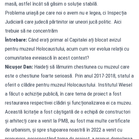
masă, astfel încât să găsim o soluție stabilă.
Problema uriașă pe care noi o avem nu e legea, ci Inspecția
Judiciară care judecă părtinitor iar uneori jucă politic. Aici
trebuie să ne concentrăm
Întrebare:
Când erați primar al Capitalei ați blocat avizul
pentru muzeul Holocaustului, acum cum vor evolua relații cu
comunitatea evreiască în acest context?
Nicușor Dan:
Haideți să lămurim chestiunea cu muzeul care
este o chestiune foarte serioasă. Prin anul 2017-2018, statul a
oferit o clădire pentru muzeul Holocaustului. Institutul Wiesel
a făcut o achiziție publică, în care tema de proiect a fost
restaurarea respectivei clădiri și funcționalizarea ei ca muzeu.
Această licitație a fost câștigată de o echipă de constructori
și arhitecți care a venit la PMB, au fost mai multe certificate
de urbanism, și spre stupoarea noastră în 2022 a venit cu
propunere, nerespectând tema de proiect, a propus demolarea