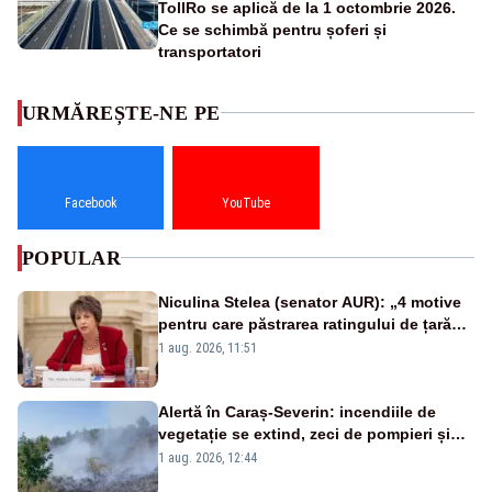
TollRo se aplică de la 1 octombrie 2026.
Ce se schimbă pentru șoferi și
transportatori
URMĂREȘTE-NE PE
Facebook
YouTube
POPULAR
Niculina Stelea (senator AUR): „4 motive
pentru care păstrarea ratingului de țară
nu este o reușită pentru Guvernul
1 aug. 2026, 11:51
Bolojan”
Alertă în Caraș-Severin: incendiile de
vegetație se extind, zeci de pompieri și
silvicultori se luptă cu flăcările - VIDEO
1 aug. 2026, 12:44