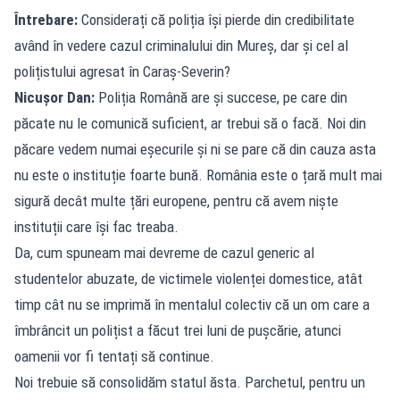
Întrebare:
Considerați că poliția își pierde din credibilitate
având în vedere cazul criminalului din Mureș, dar și cel al
polițistului agresat în Caraș-Severin?
Nicușor Dan:
Poliția Română are și succese, pe care din
păcate nu le comunică suficient, ar trebui să o facă. Noi din
păcare vedem numai eșecurile și ni se pare că din cauza asta
nu este o instituție foarte bună. România este o țară mult mai
sigură decât multe țări europene, pentru că avem niște
instituții care își fac treaba.
Da, cum spuneam mai devreme de cazul generic al
studentelor abuzate, de victimele violenței domestice, atât
timp cât nu se imprimă în mentalul colectiv că un om care a
îmbrâncit un polițist a făcut trei luni de pușcărie, atunci
oamenii vor fi tentați să continue.
Noi trebuie să consolidăm statul ăsta. Parchetul, pentru un