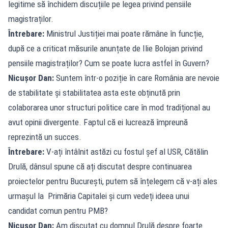
legitime să închidem discuțiile pe legea privind pensiile
magistraților.
Întrebare:
Ministrul Justiției mai poate rămâne în funcție,
după ce a criticat măsurile anunțate de Ilie Bolojan privind
pensiile magistraților? Cum se poate lucra astfel în Guvern?
Nicușor Dan:
Suntem într-o poziție în care România are nevoie
de stabilitate și stabilitatea asta este obținută prin
colaborarea unor structuri politice care în mod tradițional au
avut opinii divergente. Faptul că ei lucrează împreună
reprezintă un succes.
Întrebare:
V-ați întâlnit astăzi cu fostul șef al USR, Cătălin
Drulă, dânsul spune că ați discutat despre continuarea
proiectelor pentru București, putem să înțelegem că v-ați ales
urmașul la Primăria Capitalei și cum vedeți ideea unui
candidat comun pentru PMB?
Nicușor Dan:
Am discutat cu domnul Drulă despre foarte