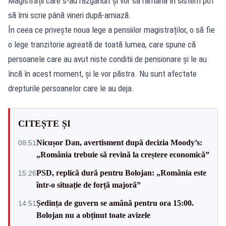
Magistrații care s-au răzgândit și vor să rămână în sistem pot
să îmi scrie până vineri după-amiază.
În ceea ce privește noua lege a pensiilor magistraților, o să fie
o lege tranzitorie agreată de toată lumea, care spune că
persoanele care au avut niste conditii de pensionare și le au
încă în acest moment, și le vor păstra. Nu sunt afectate
drepturile persoanelor care le au deja.
CITEȘTE ȘI
Nicușor Dan, avertisment după decizia Moody’s:
08:51
„România trebuie să revină la creștere economică”
PSD, replică dură pentru Bolojan: „România este
15:26
într-o situație de forță majoră”
Ședința de guvern se amână pentru ora 15:00.
14:51
Bolojan nu a obținut toate avizele