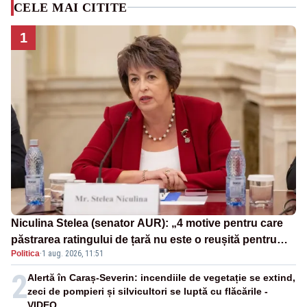
CELE MAI CITITE
1
Niculina Stelea (senator AUR): „4 motive pentru care
păstrarea ratingului de țară nu este o reușită pentru
Politica
·
1 aug. 2026, 11:51
Guvernul Bolojan”
2
Alertă în Caraș-Severin: incendiile de vegetație se extind,
zeci de pompieri și silvicultori se luptă cu flăcările -
VIDEO