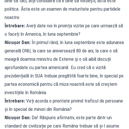
bine să taci, alții consideră că e bine să vorbești, asta este
politica. Ăsta este un examen de maturitate pentru partidele
noastre.
Întrebare:
Aveți date noi în privința vizitei pe care urmaeză să
o faceți în America, în luna septembrie?
Nicușor Dan:
În primul rând, în luna septembrie este adunarea
generală ONU, la care se aniversează 80 de ani, la care o să
meagră doamna ministru de Externe și o să aibă discuții
aprofundate cu partea americană. Eu cred că o vizită
prezidențială în SUA trebuie pregătită foarte bine, în special pe
partea economică pentru că miza noastră este să creștem
investițiile în România.
Întrebare:
Veți acorda o prioritate privind traficul de persoane
și în special de minori din România?
Nicușor Dan:
Da! Răspuns afirmativ, este parte dintr-un
standard de civilizație pe care Româna trebuie să și-l asume.