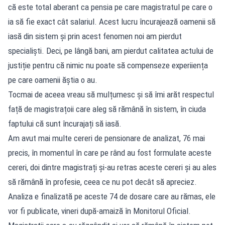
că este total aberant ca pensia pe care magistratul pe care o
ia să fie exact cât salariul. Acest lucru încurajează oamenii să
iasă din sistem și prin acest fenomen noi am pierdut
specialiști. Deci, pe lângă bani, am pierdut calitatea actului de
justiție pentru că nimic nu poate să compenseze experiiența
pe care oamenii ăștia o au.
Tocmai de aceea vreau să mulțumesc și să îmi arăt respectul
față de magistrațoii care aleg să rămână în sistem, în ciuda
faptului că sunt încurajați să iasă.
Am avut mai multe cereri de pensionare de analizat, 76 mai
precis, în momentul în care pe rând au fost formulate aceste
cereri, doi dintre magistrați și-au retras aceste cereri și au ales
să rămână în profesie, ceea ce nu pot decât să apreciez.
Analiza e finalizată pe aceste 74 de dosare care au rămas, ele
vor fi publicate, vineri după-amaiză în Monitorul Oficial.