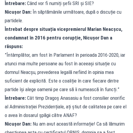
Întrebare:
Când vor fi numiți șefii SRI și SIE?
Nicușor Dan:
În săptămânile următoare, după o discuție cu
partidele.
Întrebat despre situația vicepremierul Marian Neacșcu,
condamnat în 2016 pentru corupție, Nicușor Dan a
răspuns:
”Întâmplător, am fost în Parlament în perioada 2016-2020, iar
atunci mai multe persoane au fost în aceeași situație cu
domnul Neacșu, prevederea legală nefiind în opinia mea
suficient de explicită. Este o coaliție în care fiecare dintre
partide își alege oamenii pe care să îi numească în funcți.”
Întrebare:
Cât timp Dragoș Anasasiu a fost consilier onorific
al Administrației Prezidențiale, ați știut de calitatea pe care el
o avea în dosarul șpăgii către ANAF?
Nicușor Dan:
Nu am avut această informație! Ca să lămurim
chestiunea asta cu certificatul ORNIS, domnia sa a fost