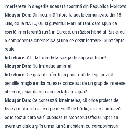
interfereze în alegerile această toamnă din Republica Moldova
Nicușor Dan:
Din nou, mă întorc la acele comunicate din 18
iulie, de la NATO, UE și guvernul Marii Britani, care spun că
există interferență rusă în Europa, un război hibrid al Rusiei cu
o componentă cibernetică și una de dezinformare. Sunt fapte
reale.
Întrebare:
Ați dat vreodată șpagă de supraviețuirie?
Nicușor Dan:
Nu îmi aduc aminte!
Întrebare:
Ce garanții oferiți că proiectul de lege privind
pensiile magistraților nu este conceput de un grup de interese
obscure, chiar de oameni certați cu legea?
Nicușor Dan:
Ce contează, bineînteles, că orice proiect de
lege are statut de text pe o coală de hârtie, iar ce contează
este textul care va fi publicat în Monitorul Oficial. Sper să
avem un dialog și în urma lui să închidem cu compormisuri