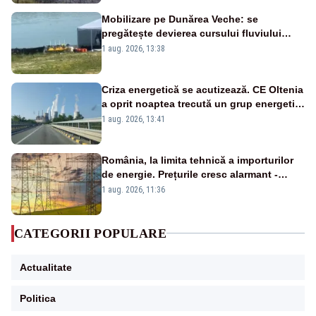
Mobilizare pe Dunărea Veche: se
pregătește devierea cursului fluviului
către Cernavodă – VIDEO
1 aug. 2026, 13:38
Criza energetică se acutizează. CE Oltenia
a oprit noaptea trecută un grup energetic
de la Rovinari
1 aug. 2026, 13:41
România, la limita tehnică a importurilor
de energie. Prețurile cresc alarmant -
Analiză Realitatea Plus
1 aug. 2026, 11:36
CATEGORII POPULARE
Actualitate
Politica