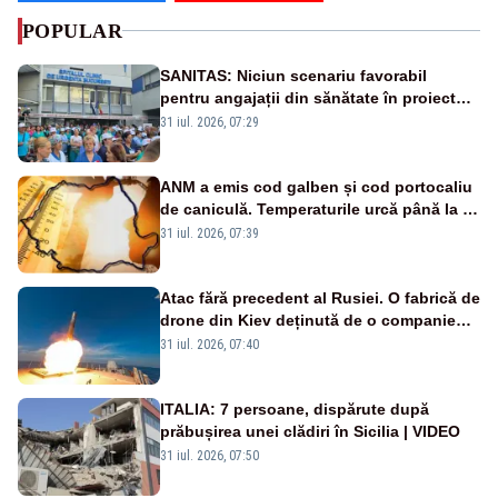
POPULAR
SANITAS: Niciun scenariu favorabil
pentru angajații din sănătate în proiectul
Legii salarizării
31 iul. 2026, 07:29
ANM a emis cod galben și cod portocaliu
de caniculă. Temperaturile urcă până la 38
de grade, iar nopțile devin tropicale
31 iul. 2026, 07:39
Atac fără precedent al Rusiei. O fabrică de
drone din Kiev deținută de o companie
americană, distrusă de o rachetă
31 iul. 2026, 07:40
rusească
ITALIA: 7 persoane, dispărute după
prăbușirea unei clădiri în Sicilia | VIDEO
31 iul. 2026, 07:50