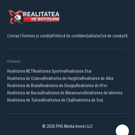
Contact
Termeni și condiții
Politică de confidențialitate
Cod de conduită
Parteneri:
Realitatea.NET
Realitatea Sportiva
Realitatea Star
Realitatea de Craiova
Realitatea de Harghita
Realitatea de Alba
Realitatea de Braila
Realitatea de Giurgiu
Realitatea de Ilfov
Realitatea de Bacau
Realitatea de Maramures
Realitatea de Ialomita
Realitatea de Tulcea
Realitatea de Cluj
Realitatea de Gorj
© 2026 PHG Media Invest LLC
Facebook
YouTube