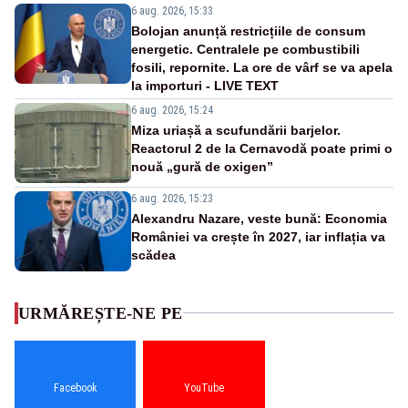
6 aug. 2026, 15:33
Bolojan anunță restricțiile de consum
energetic. Centralele pe combustibili
fosili, repornite. La ore de vârf se va apela
la importuri - LIVE TEXT
6 aug. 2026, 15:24
Miza uriașă a scufundării barjelor.
Reactorul 2 de la Cernavodă poate primi o
nouă „gură de oxigen”
6 aug. 2026, 15:23
Alexandru Nazare, veste bună: Economia
României va crește în 2027, iar inflația va
scădea
URMĂREȘTE-NE PE
Facebook
YouTube