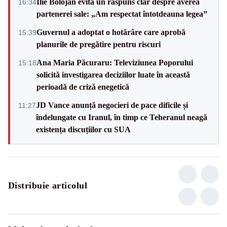
Ilie Bolojan evită un răspuns clar despre averea
16:34
partenerei sale: „Am respectat întotdeauna legea”
Guvernul a adoptat o hotărâre care aprobă
15:39
planurile de pregătire pentru riscuri
Ana Maria Păcuraru: Televiziunea Poporului
15:18
solicită investigarea deciziilor luate în această
perioadă de criză enegetică
JD Vance anunță negocieri de pace dificile și
11:27
îndelungate cu Iranul, în timp ce Teheranul neagă
existența discuțiilor cu SUA
Distribuie articolul