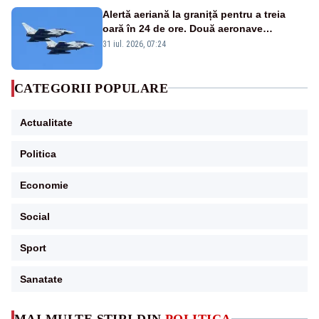
Alertă aeriană la graniță pentru a treia
oară în 24 de ore. Două aeronave
Eurofighter britanice au fost ridicate de la
31 iul. 2026, 07:24
sol
CATEGORII POPULARE
Actualitate
Politica
Economie
Social
Sport
Sanatate
MAI MULTE ȘTIRI DIN
POLITICA