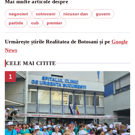
Mai multe articole despre
negocieri
cotroceni
nicusor dan
guvern
partide
cub
premier
Urmărește știrile Realitatea de Botosani și pe
Google
News
CELE MAI CITITE
1