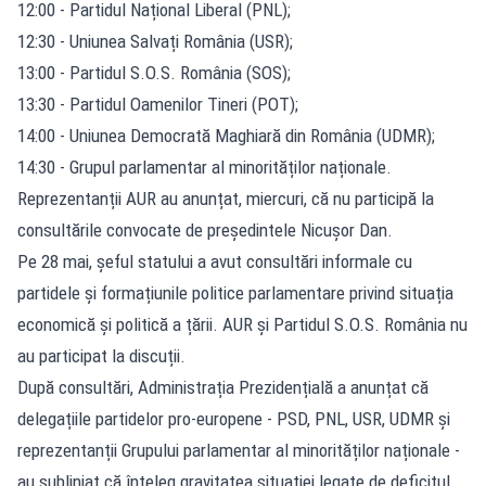
12:00 - Partidul Național Liberal (PNL);
12:30 - Uniunea Salvați România (USR);
13:00 - Partidul S.O.S. România (SOS);
13:30 - Partidul Oamenilor Tineri (POT);
14:00 - Uniunea Democrată Maghiară din România (UDMR);
14:30 - Grupul parlamentar al minorităților naționale.
Reprezentanții AUR au anunțat, miercuri, că nu participă la
consultările convocate de președintele Nicușor Dan.
Pe 28 mai, șeful statului a avut consultări informale cu
partidele și formațiunile politice parlamentare privind situația
economică și politică a țării. AUR și Partidul S.O.S. România nu
au participat la discuții.
După consultări, Administrația Prezidențială a anunțat că
delegațiile partidelor pro-europene - PSD, PNL, USR, UDMR și
reprezentanții Grupului parlamentar al minorităților naționale -
au subliniat că înțeleg gravitatea situației legate de deficitul