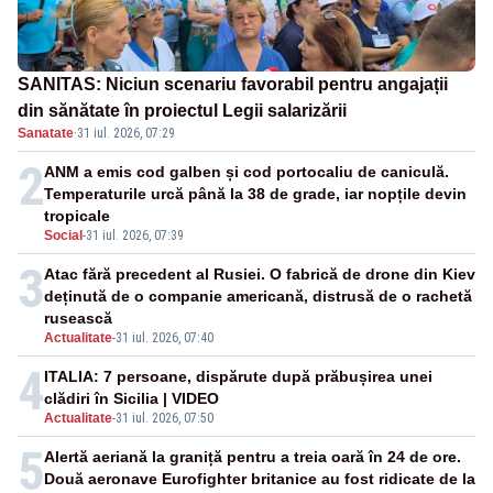
SANITAS: Niciun scenariu favorabil pentru angajații
din sănătate în proiectul Legii salarizării
Sanatate
·
31 iul. 2026, 07:29
2
ANM a emis cod galben și cod portocaliu de caniculă.
Temperaturile urcă până la 38 de grade, iar nopțile devin
tropicale
Social
-
31 iul. 2026, 07:39
3
Atac fără precedent al Rusiei. O fabrică de drone din Kiev
deținută de o companie americană, distrusă de o rachetă
rusească
Actualitate
-
31 iul. 2026, 07:40
4
ITALIA: 7 persoane, dispărute după prăbușirea unei
clădiri în Sicilia | VIDEO
Actualitate
-
31 iul. 2026, 07:50
5
Alertă aeriană la graniță pentru a treia oară în 24 de ore.
Două aeronave Eurofighter britanice au fost ridicate de la