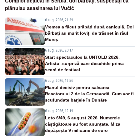
Complot dejucat în Serbia: doi bărbați, suspectați că
plănuiau asasinarea lui Vučić
6 aug. 2026, 21:39
Vremea a făcut prăpăd după caniculă. Doi
bărbați au murit loviți de trăsnet în râul
Mureș
6 aug. 2026, 20:17
Start spectaculos la UNTOLD 2026.
Artistul-surpriză care deschide prima
seară de festival
6 aug. 2026, 19:56
Planul decisiv pentru salvarea
Reactorului 2 de la Cernavodă. Cum vor fi
scufundate barjele în Dunăre
6 aug. 2026, 19:19
Loto 6/49, 6 august 2026. Numerele
câștigătoare au fost anunțate. Miza
depășește 9 milioane de euro