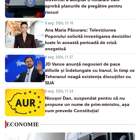
aprobă planurile de pregătire pentru
riscuri
6 aug. 2026, 15:18
Ana Maria Păcuraru: Televiziunea
Poporului solicită investigarea deciziilor
luate în această perioadă de criză
enegetică
6 aug. 2026, 11:27
JD Vance anunță negocieri de pace
dificile și îndelungate cu Iranul, în timp ce
Teheranul neagă existența discuțiilor cu
SUA
6 aug. 2026, 11:24
Nicușor Dan, suspendat pentru că nu
propune un nume de prim-ministru, așa
cum prevede Constituția!
ECONOMIE