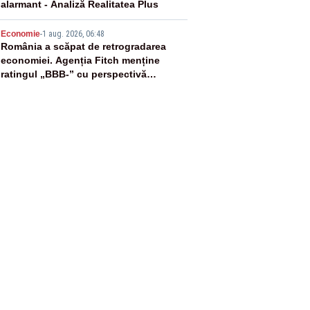
alarmant - Analiză Realitatea Plus
5
Economie
-
1 aug. 2026, 06:48
România a scăpat de retrogradarea
economiei. Agenția Fitch menține
ratingul „BBB-” cu perspectivă
negativă