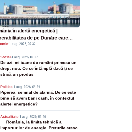
ânia în alertă energetică |
nerabilitatea de pe Dunăre care
omie
·
1 aug. 2026, 09:32
e în pericol Centrala Cernavodă era
oscută de pe vremea lui Ceaușescu
2
Social
-
1 aug. 2026, 09:37
De azi, milioane de români primesc un
drept nou. Ce se întâmplă dacă ți se
strică un produs
3
Politica
-
1 aug. 2026, 09:39
Piperea, semnal de alarmă. De ce este
bine să avem bani cash, în contextul
alertei energetice?
4
Actualitate
-
1 aug. 2026, 09:46
România, la limita tehnică a
importurilor de energie. Prețurile cresc