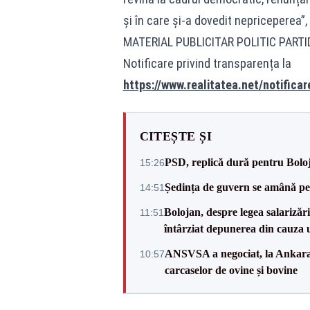
și în care și-a dovedit nepriceperea”
MATERIAL PUBLICITAR POLITIC PART
Notificare privind transparența la
https://www.realitatea.net/notificar
CITEȘTE ȘI
PSD, replică dură pentru Boloj
15:26
Ședința de guvern se amână pen
14:51
Bolojan, despre legea salarizăr
11:51
întârziat depunerea din cauza u
ANSVSA a negociat, la Ankara, 
10:57
carcaselor de ovine și bovine