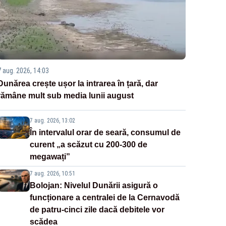
7 aug. 2026, 14:03
Dunărea crește ușor la intrarea în țară, dar
rămâne mult sub media lunii august
7 aug. 2026, 13:02
În intervalul orar de seară, consumul de
curent „a scăzut cu 200-300 de
megawați”
7 aug. 2026, 10:51
Bolojan: Nivelul Dunării asigură o
funcționare a centralei de la Cernavodă
de patru-cinci zile dacă debitele vor
scădea