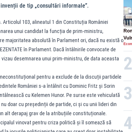
invenții de tip „consultări informale”.
 Articolul 103, alineatul 1 din Constituția României
narea unui candidat la funcția de prim-ministru,
Rom
Vul
re majoritatea absolută în Parlament ori, dacă nu există o
Econ
pun
EZENTATE în Parlament. Dacă întâlnirile convocate de
cun
u vizau desemnarea unui prim-ministru, de data aceasta
neconstituțional pentru a exclude de la discuții partidele
ședintele României s-a întâlnit cu Dominic Fritz și Sorin
 întâlnească cu Kelemen Hunor. Pe surse este vehiculată
u doar cu președinții de partide, ci și cu unii lideri din
 alt derapaj grav de la atribuțiile constituționale.
cipalul vinovat pentru criza politică și îl somează să
 la jocurile politicianiste care au creat doar instabilitate