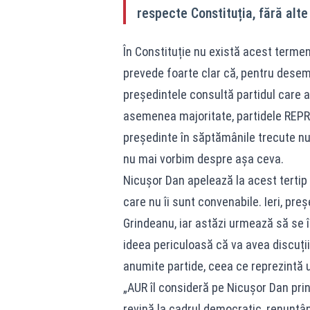
respecte Constituția, fără alte 
În Constituție nu există acest termen.
prevede foarte clar că, pentru desem
președintele consultă partidul care a
asemenea majoritate, partidele REPR
președinte în săptămânile trecute n
nu mai vorbim despre așa ceva.
Nicușor Dan apelează la acest tertip 
care nu îi sunt convenabile. Ieri, pre
Grindeanu, iar astăzi urmează să se
ideea periculoasă că va avea discuții n
anumite partide, ceea ce reprezintă un
„AUR îl consideră pe Nicușor Dan prin
revină la cadrul democratic, renunțând