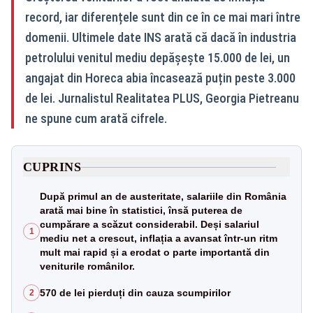
record, iar diferențele sunt din ce în ce mai mari între
domenii. Ultimele date INS arată că dacă în industria
petrolului venitul mediu depășește 15.000 de lei, un
angajat din Horeca abia încasează puțin peste 3.000
de lei. Jurnalistul Realitatea PLUS, Georgia Pietreanu
ne spune cum arată cifrele.
CUPRINS
După primul an de austeritate, salariile din România
arată mai bine în statistici, însă puterea de
cumpărare a scăzut considerabil. Deși salariul
1
mediu net a crescut, inflația a avansat într-un ritm
mult mai rapid și a erodat o parte importantă din
veniturile românilor.
570 de lei pierduți din cauza scumpirilor
2