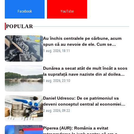
Facebook
YouTube
POPULAR
Au închis centralele pe cărbune, acum
spun că au nevoie de ele. Cum se
pasează vina în plină criză energetică
1 aug. 2026, 18:11
Dunărea a secat atât de mult încât a scos
la suprafață nave naziste din al doilea
război mondial
1 aug. 2026, 23:10
Daniel Udrescu: De ce patrimoniul va
deveni conceptul central al economiei
viitoare?
2 aug. 2026, 09:22
Piperea (AUR): România a evitat