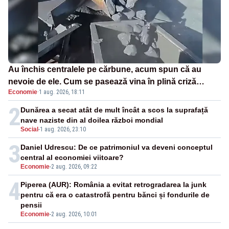
Au închis centralele pe cărbune, acum spun că au
nevoie de ele. Cum se pasează vina în plină criză
Economie
·
1 aug. 2026, 18:11
energetică
2
Dunărea a secat atât de mult încât a scos la suprafață
nave naziste din al doilea război mondial
Social
-
1 aug. 2026, 23:10
3
Daniel Udrescu: De ce patrimoniul va deveni conceptul
central al economiei viitoare?
Economie
-
2 aug. 2026, 09:22
4
Piperea (AUR): România a evitat retrogradarea la junk
pentru că era o catastrofă pentru bănci și fondurile de
pensii
Economie
-
2 aug. 2026, 10:01