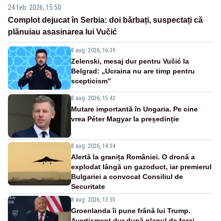
24 feb. 2026, 15:50
Complot dejucat în Serbia: doi bărbați, suspectați că
plănuiau asasinarea lui Vučić
8 aug. 2026, 16:39
Zelenski, mesaj dur pentru Vučić la
Belgrad: „Ucraina nu are timp pentru
scepticism”
8 aug. 2026, 15:42
Mutare importantă în Ungaria. Pe cine
vrea Péter Magyar la președinție
8 aug. 2026, 14:34
Alertă la granița României. O dronă a
explodat lângă un gazoduct, iar premierul
Bulgariei a convocat Consiliul de
Securitate
8 aug. 2026, 13:35
Groenlanda îi pune frână lui Trump.
Avertisment dur după planul de foraj