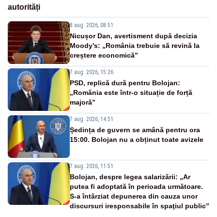
autorități
8 aug. 2026, 08:51
Nicușor Dan, avertisment după decizia
Moody’s: „România trebuie să revină la
creștere economică”
7 aug. 2026, 15:26
PSD, replică dură pentru Bolojan:
„România este într-o situație de forță
majoră”
7 aug. 2026, 14:51
Ședința de guvern se amână pentru ora
15:00. Bolojan nu a obținut toate avizele
7 aug. 2026, 11:51
Bolojan, despre legea salarizării: „Ar
putea fi adoptată în perioada următoare.
S-a întârziat depunerea din cauza unor
discursuri iresponsabile în spaţiul public”