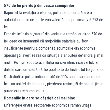
570 de lei pierduți din cauza scumpirilor
Raportat la evoluția prețurilor, puterea de cumpărare a
salariului mediu net este echivalentă cu aproximativ 5.273 de
lei.
Practic, inflația a „șters” din veniturile românilor circa 570 de
lei, ceea ce înseamnă că majorările salariale au fost
insuficiente pentru a compensa scumpirile din economie.
Specialiștii avertizează că situația s-ar putea deteriora și mai
mult. Potrivit acestora, inflația nu și-a atins încă vârful, iar
datele care urmează să fie publicate de Institutul Național de
Statistică ar putea indica o rată de 11% sau chiar mai mare.
Într-un astfel de scenariu, pierderea resimțită de populație ar
putea crește și mai mult.
Domeniile în care se câștigă cel mai bine
Diferențele dintre sectoarele economice rămân uriașe.