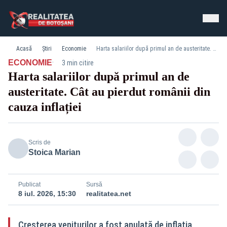
Acasă
Știri
Economie
Harta salariilor după primul an de austeritate. Cât au pierdut românii din cauza inflației
·
ECONOMIE
3 min citire
Harta salariilor după primul an de
austeritate. Cât au pierdut românii din
cauza inflației
Scris de
Stoica Marian
Publicat
Sursă
8 iul. 2026, 15:30
realitatea.net
Creșterea veniturilor a fost anulată de inflația