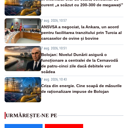
curent „a scăzut cu 200-300 de megawați”
7 aug. 2026, 10:57
ANSVSA a negociat, la Ankara, un acord
pentru facilitarea tranzitului prin Turcia al
carcaselor de ovine și bovine
7 aug. 2026, 10:51
Bolojan: Nivelul Dunării asigură o
funcționare a centralei de la Cernavodă
de patru-cinci zile dacă debitele vor
scădea
7 aug. 2026, 10:43
Criza din energie. Cine scapă de măsurile
de raționalizare impuse de Bolojan
URMĂREȘTE-NE PE