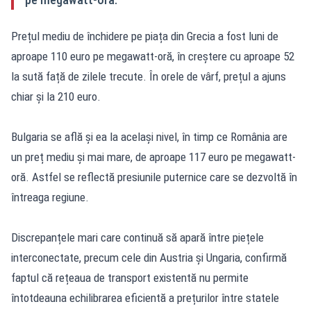
Prețul mediu de închidere pe piața din Grecia a fost luni de
aproape 110 euro pe megawatt-oră, în creștere cu aproape 52
la sută față de zilele trecute. În orele de vârf, prețul a ajuns
chiar și la 210 euro.
Bulgaria se află și ea la același nivel, în timp ce România are
un preț mediu și mai mare, de aproape 117 euro pe megawatt-
oră. Astfel se reflectă presiunile puternice care se dezvoltă în
întreaga regiune.
Discrepanțele mari care continuă să apară între piețele
interconectate, precum cele din Austria și Ungaria, confirmă
faptul că rețeaua de transport existentă nu permite
întotdeauna echilibrarea eficientă a prețurilor între statele