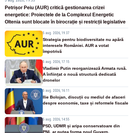
5 aug. 2026, 19:53
Petrișor Peiu (AUR) critică gestionarea crizei
energetice: Proiectele de la Complexul Energetic
Oltenia sunt blocate în birocrație și restricții legislative
5 aug. 2026, 19:37
Strategia pentru biodiversitate nu apără
interesele României. AUR a votat
împotrivă
5 aug. 2026, 17:15
Vladimir Putin reorganizează Armata rusă.
A înființat o nouă structură dedicată
dronelor
5 aug. 2026, 16:11
Ilie Bolojan, discuții cu mediul de afaceri
despre economie, taxe și reformele fiscale
5 aug. 2026, 14:55
PSD, UDMR și aripa conservatoare din
PNL ar putea forma noul Guvern.