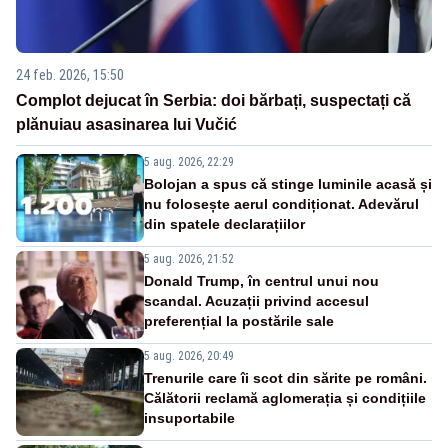
24 feb. 2026, 15:50
Complot dejucat în Serbia: doi bărbați, suspectați că
plănuiau asasinarea lui Vučić
5 aug. 2026, 22:29
Bolojan a spus că stinge luminile acasă și
nu folosește aerul condiționat. Adevărul
din spatele declarațiilor
5 aug. 2026, 21:52
Donald Trump, în centrul unui nou
scandal. Acuzații privind accesul
preferențial la postările sale
5 aug. 2026, 20:49
Trenurile care îi scot din sărite pe români.
Călătorii reclamă aglomerația și condițiile
insuportabile