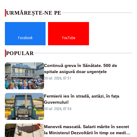
URMĂREȘTE-NE PE
Facebook
YouTube
POPULAR
Continuă greva în Sănătate. 500 de
spitale asigură doar urgențele
30 iul. 2026, 07:51
Fermierii ies în stradă, astăzi, în fața
Guvernului!
30 iul. 2026, 07:54
Manevră mascată. Salarii mărite în secret
la Ministerul Dezvoltării în timp ce medicii