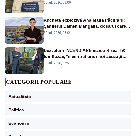
ies în stradă
30 iul. 2026, 08:00
Ancheta explozivă Ana Maria Păcuraru:
Șantierul Damen Mangalia, dosarul care
scufundă apărarea României
30 iul. 2026, 08:09
Dezvăluiri INCENDIARE marca Rizea TV:
Ion Bazac, în centrul unor noi acuzații
publice
30 iul. 2026, 07:51
CATEGORII POPULARE
Actualitate
Politica
Economie