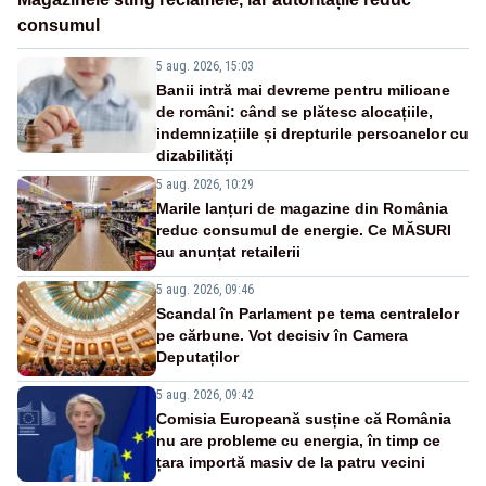
consumul
5 aug. 2026, 15:03
Banii intră mai devreme pentru milioane
de români: când se plătesc alocațiile,
indemnizațiile și drepturile persoanelor cu
dizabilități
5 aug. 2026, 10:29
Marile lanțuri de magazine din România
reduc consumul de energie. Ce MĂSURI
au anunțat retailerii
5 aug. 2026, 09:46
Scandal în Parlament pe tema centralelor
pe cărbune. Vot decisiv în Camera
Deputaților
5 aug. 2026, 09:42
Comisia Europeană susține că România
nu are probleme cu energia, în timp ce
țara importă masiv de la patru vecini