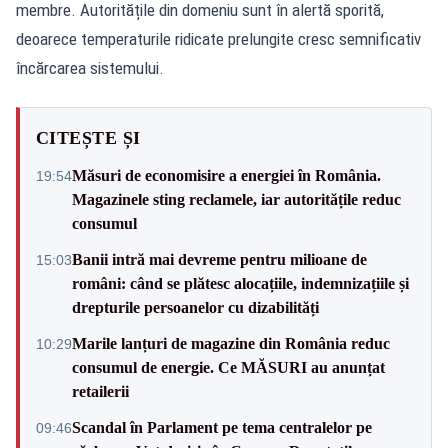
membre. Autoritățile din domeniu sunt în alertă sporită,
deoarece temperaturile ridicate prelungite cresc semnificativ
încărcarea sistemului.
CITEȘTE ȘI
Măsuri de economisire a energiei în România.
19:54
Magazinele sting reclamele, iar autoritățile reduc
consumul
Banii intră mai devreme pentru milioane de
15:03
români: când se plătesc alocațiile, indemnizațiile și
drepturile persoanelor cu dizabilități
Marile lanțuri de magazine din România reduc
10:29
consumul de energie. Ce MĂSURI au anunțat
retailerii
Scandal în Parlament pe tema centralelor pe
09:46