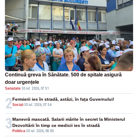
Continuă greva în Sănătate. 500 de spitale asigură
doar urgențele
Sanatate
·
30 iul. 2026, 07:51
2
Fermierii ies în stradă, astăzi, în fața Guvernului!
Social
-
30 iul. 2026, 07:54
3
Manevră mascată. Salarii mărite în secret la Ministerul
Dezvoltării în timp ce medicii ies în stradă
Politica
-
30 iul. 2026, 08:00