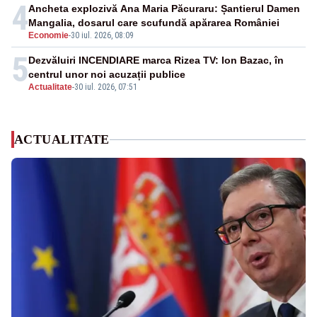
4
Ancheta explozivă Ana Maria Păcuraru: Șantierul Damen
Mangalia, dosarul care scufundă apărarea României
Economie
-
30 iul. 2026, 08:09
5
Dezvăluiri INCENDIARE marca Rizea TV: Ion Bazac, în
centrul unor noi acuzații publice
Actualitate
-
30 iul. 2026, 07:51
ACTUALITATE