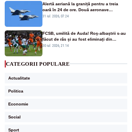
Alertă aeriană la graniță pentru a treia
oară în 24 de ore. Două aeronave
Eurofighter britanice au fost ridicate de la
31 iul. 2026, 07:24
sol
FCSB, umilită de Auda! Roș-albaștrii s-au
făcut de râs și au fost eliminați din
Conference League
30 iul. 2026, 21:14
CATEGORII POPULARE
Actualitate
Politica
Economie
Social
Sport