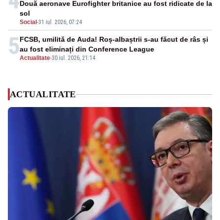
4
Două aeronave Eurofighter britanice au fost ridicate de la
sol
Social
-
31 iul. 2026, 07:24
5
FCSB, umilită de Auda! Roș-albaștrii s-au făcut de râs și
au fost eliminați din Conference League
Actualitate
-
30 iul. 2026, 21:14
ACTUALITATE