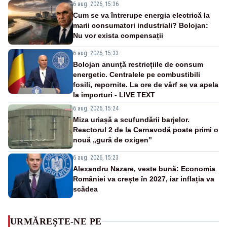
6 aug. 2026, 15:36
Cum se va întrerupe energia electrică la
marii consumatori industriali? Bolojan:
Nu vor exista compensații
6 aug. 2026, 15:33
Bolojan anunță restricțiile de consum
energetic. Centralele pe combustibili
fosili, repornite. La ore de vârf se va apela
la importuri - LIVE TEXT
6 aug. 2026, 15:24
Miza uriașă a scufundării barjelor.
Reactorul 2 de la Cernavodă poate primi o
nouă „gură de oxigen”
6 aug. 2026, 15:23
Alexandru Nazare, veste bună: Economia
României va crește în 2027, iar inflația va
scădea
URMĂREȘTE-NE PE