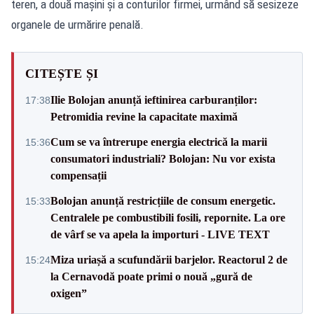
teren, a două mașini și a conturilor firmei, urmând să sesizeze
organele de urmărire penală.
CITEȘTE ȘI
Ilie Bolojan anunță ieftinirea carburanților:
17:38
Petromidia revine la capacitate maximă
Cum se va întrerupe energia electrică la marii
15:36
consumatori industriali? Bolojan: Nu vor exista
compensații
Bolojan anunță restricțiile de consum energetic.
15:33
Centralele pe combustibili fosili, repornite. La ore
de vârf se va apela la importuri - LIVE TEXT
Miza uriașă a scufundării barjelor. Reactorul 2 de
15:24
la Cernavodă poate primi o nouă „gură de
oxigen”