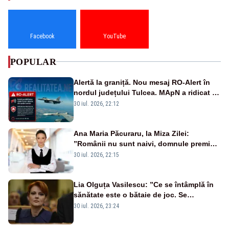
Facebook
YouTube
POPULAR
Alertă la graniță. Nou mesaj RO-Alert în
nordul județului Tulcea. MApN a ridicat de
la sol două avioane F-16
30 iul. 2026, 22:12
Ana Maria Păcuraru, la Miza Zilei:
”Românii nu sunt naivi, domnule premier
Bolojan”
30 iul. 2026, 22:15
Lia Olguța Vasilescu: ”Ce se întâmplă în
sănătate este o bătaie de joc. Se
guvernează extraordinar de prost”
30 iul. 2026, 23:24