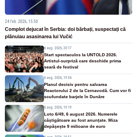
24 feb. 2026, 15:50
Complot dejucat în Serbia: doi bărbați, suspectați că
plănuiau asasinarea lui Vučić
6 aug. 2026, 20:17
Start spectaculos la UNTOLD 2026.
Artistul-surpriză care deschide prima
seară de festival
6 aug. 2026, 19:56
Planul decisiv pentru salvarea
Reactorului 2 de la Cernavodă. Cum vor fi
scufundate barjele în Dunăre
6 aug. 2026, 19:19
Loto 6/49, 6 august 2026. Numerele
câștigătoare au fost anunțate. Miza
depășește 9 milioane de euro
6 aug. 2026, 18:51