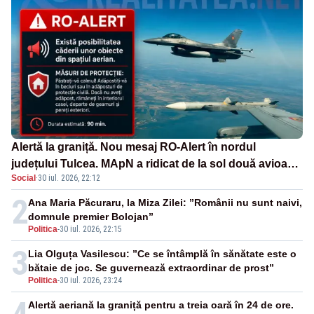
Alertă la graniță. Nou mesaj RO-Alert în nordul
județului Tulcea. MApN a ridicat de la sol două avioane
Social
·
30 iul. 2026, 22:12
F-16
2
Ana Maria Păcuraru, la Miza Zilei: ”Românii nu sunt naivi,
domnule premier Bolojan”
Politica
-
30 iul. 2026, 22:15
3
Lia Olguța Vasilescu: ”Ce se întâmplă în sănătate este o
bătaie de joc. Se guvernează extraordinar de prost”
Politica
-
30 iul. 2026, 23:24
Alertă aeriană la graniță pentru a treia oară în 24 de ore.