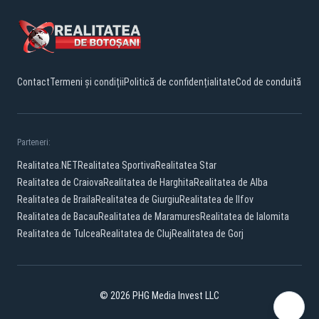
Contact
Termeni și condiții
Politică de confidențialitate
Cod de conduită
Parteneri:
Realitatea.NET
Realitatea Sportiva
Realitatea Star
Realitatea de Craiova
Realitatea de Harghita
Realitatea de Alba
Realitatea de Braila
Realitatea de Giurgiu
Realitatea de Ilfov
Realitatea de Bacau
Realitatea de Maramures
Realitatea de Ialomita
Realitatea de Tulcea
Realitatea de Cluj
Realitatea de Gorj
© 2026 PHG Media Invest LLC
Facebook
YouTube