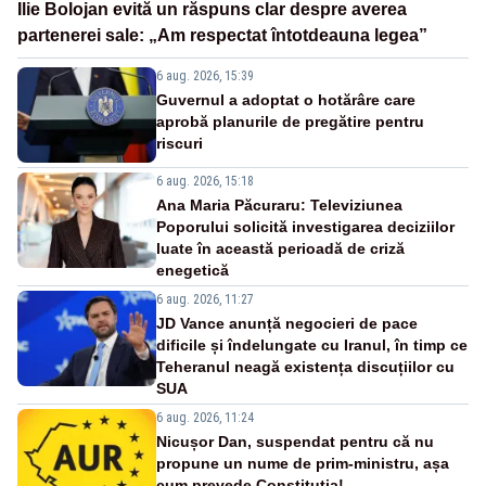
Ilie Bolojan evită un răspuns clar despre averea
partenerei sale: „Am respectat întotdeauna legea”
6 aug. 2026, 15:39
Guvernul a adoptat o hotărâre care
aprobă planurile de pregătire pentru
riscuri
6 aug. 2026, 15:18
Ana Maria Păcuraru: Televiziunea
Poporului solicită investigarea deciziilor
luate în această perioadă de criză
enegetică
6 aug. 2026, 11:27
JD Vance anunță negocieri de pace
dificile și îndelungate cu Iranul, în timp ce
Teheranul neagă existența discuțiilor cu
SUA
6 aug. 2026, 11:24
Nicușor Dan, suspendat pentru că nu
propune un nume de prim-ministru, așa
cum prevede Constituția!