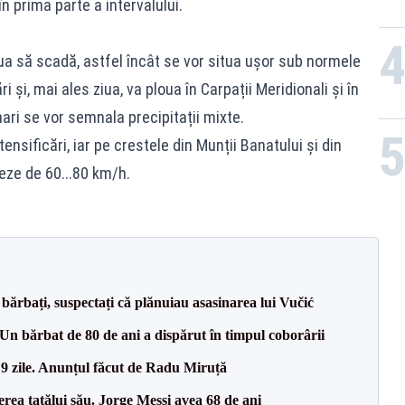
în prima parte a intervalului.
ua să scadă, astfel încât se vor situa ușor sub normele
i și, mai ales ziua, va ploua în Carpații Meridionali și în
 mari se vor semnala precipitații mixte.
ensificări, iar pe crestele din Munții Banatului și din
teze de 60...80 km/h.
bărbați, suspectați că plănuiau asasinarea lui Vučić
n bărbat de 80 de ani a dispărut în timpul coborârii
 9 zile. Anunțul făcut de Radu Miruță
erea tatălui său. Jorge Messi avea 68 de ani