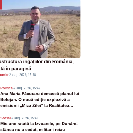
astructura irigațiilor din România,
ată în paragină
omie
·
2 aug. 2026, 15:38
2
Politica
-
2 aug. 2026, 15:42
Ana Maria Păcuraru demască planul lui
Bolojan. O nouă ediție explozivă a
emisiunii „Miza Zilei” la Realitatea
PLUS
3
Social
-
2 aug. 2026, 15:48
Misiune ratată la Izvoarele, pe Dunăre:
stânca nu a cedat, militarii reiau