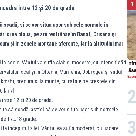
1
ncadra între 12 și 20 de grade
ă scadă, si se vor situa ușor sub cele normale în
ări și va ploua, pe arii restrânse în Banat, Crișana și
ecum și în zonele montane aferente, iar la altitudini mari
bil la senin. Vântul va sufla slab și moderat, cu intensificări
Infr
lăs
tervalului local și în Oltenia, Muntenia, Dobrogea și sudul
Econ
0 km/h), precum și la munte, cu rafale pe crestele din
80 km/h.
între 12 și 20 de grade.
tinua să scadă, astfel că se vor situa ușor sub normele
de 17...18 grade.
ări la începutul zilei. Vântul va sufla moderat, cu ușoare