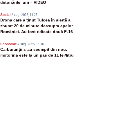
detonările luni – VIDEO
4
Social
-
2 aug. 2026, 19:28
Drona care a ținut Tulcea în alertă a
zburat 20 de minute deasupra apelor
României. Au fost ridicate două F-16
5
Economie
-
2 aug. 2026, 15:36
Carburanții s-au scumpit din nou,
motorina este la un pas de 11 lei/litru