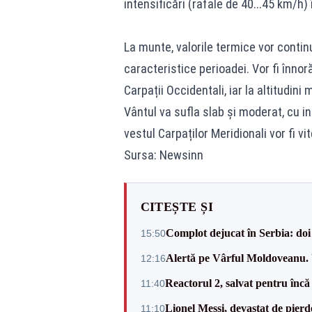
intensificări (rafale de 40...45 km/h) 
La munte, valorile termice vor contin
caracteristice perioadei. Vor fi înnorăr
Carpații Occidentali, iar la altitudini
Vântul va sufla slab și moderat, cu int
vestul Carpaților Meridionali vor fi vi
Sursa: Newsinn
CITEȘTE ȘI
Complot dejucat în Serbia: doi 
15:50
Alertă pe Vârful Moldoveanu. U
12:16
Reactorul 2, salvat pentru încă
11:40
Lionel Messi, devastat de pierd
11:10