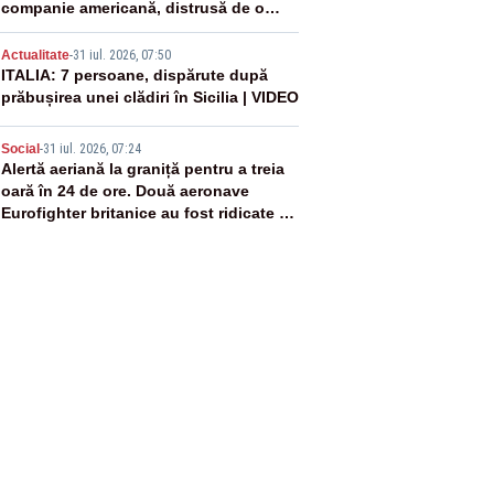
companie americană, distrusă de o
rachetă rusească
4
Actualitate
-
31 iul. 2026, 07:50
ITALIA: 7 persoane, dispărute după
prăbușirea unei clădiri în Sicilia | VIDEO
5
Social
-
31 iul. 2026, 07:24
Alertă aeriană la graniță pentru a treia
oară în 24 de ore. Două aeronave
Eurofighter britanice au fost ridicate de
la sol