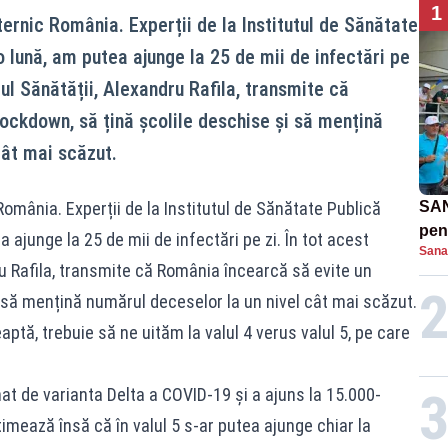
1
ternic România. Experții de la Institutul de Sănătate
 lună, am putea ajunge la 25 de mii de infectări pe
rul Sănătății, Alexandru Rafila, transmite că
ockdown, să țină școlile deschise și să mențină
cât mai scăzut.
România. Experții de la Institutul de Sănătate Publică
SAN
pent
 ajunge la 25 de mii de infectări pe zi. În tot acest
Sana
proi
ru Rafila, transmite că România încearcă să evite un
 să mențină numărul deceselor la un nivel cât mai scăzut.
ptă, trebuie să ne uităm la valul 4 verus valul 5, pe care
nat de varianta Delta a COVID-19 și a ajuns la 15.000-
stimează însă că în valul 5 s-ar putea ajunge chiar la