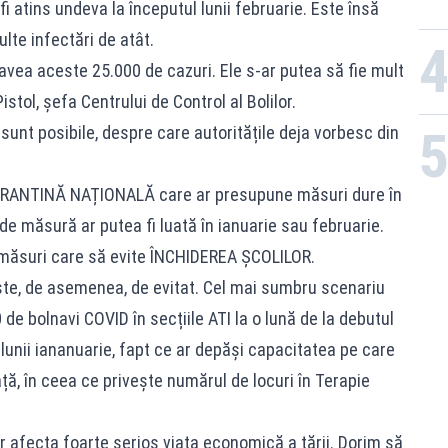
fi atins undeva la începutul lunii februarie. Este însă
lte infectări de atât.
ea aceste 25.000 de cazuri. Ele s-ar putea să fie mult
stol, șefa Centrului de Control al Bolilor.
e sunt posibile, despre care autoritățile deja vorbesc din
 CARANTINĂ NAȚIONALĂ care ar presupune măsuri dure în
e măsură ar putea fi luată în ianuarie sau februarie.
ul măsuri care să evite ÎNCHIDEREA ȘCOLILOR.
e, de asemenea, de evitat. Cel mai sumbru scenariu
e bolnavi COVID în secțiile ATI la o lună de la debutul
l lunii iananuarie, fapt ce ar depăși capacitatea pe care
ță, în ceea ce privește numărul de locuri în Terapie
 afecta foarte serios viața economică a țării. Dorim să