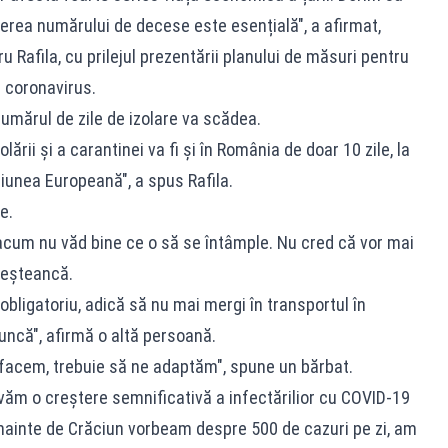
ucerea numărului de decese este esențială", a afirmat,
u Rafila, cu prilejul prezentării planului de măsuri pentru
e coronavirus.
numărul de zile de izolare va scădea.
lării și a carantinei va fi și în România de doar 10 zile, la
Uniunea Europeană", a spus Rafila.
e.
t acum nu văd bine ce o să se întâmple. Nu cred că vor mai
reșteancă.
bligatoriu, adică să nu mai mergi în transportul în
uncă", afirmă o altă persoană.
facem, trebuie să ne adaptăm", spune un bărbat.
rvăm o creștere semnificativă a infectărilior cu COVID-19
înainte de Crăciun vorbeam despre 500 de cazuri pe zi, am