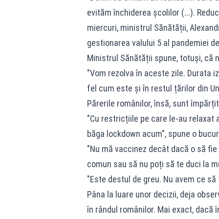
evităm închiderea școlilor (...). Red
miercuri, ministrul Sănătății, Alexandr
gestionarea valului 5 al pandemiei d
Ministrul Sănătății spune, totuși, că 
"Vom rezolva în aceste zile. Durata izo
fel cum este și în restul țărilor din 
Părerile românilor, însă, sunt împărțit
"Cu restricțiile pe care le-au relaxa
băga lockdown acum", spune o bucu
"Nu mă vaccinez decât dacă o să fie o
comun sau să nu poți să te duci la m
"Este destul de greu. Nu avem ce să 
Pâna la luare unor decizii, deja obse
în rândul românilor. Mai exact, dacă 