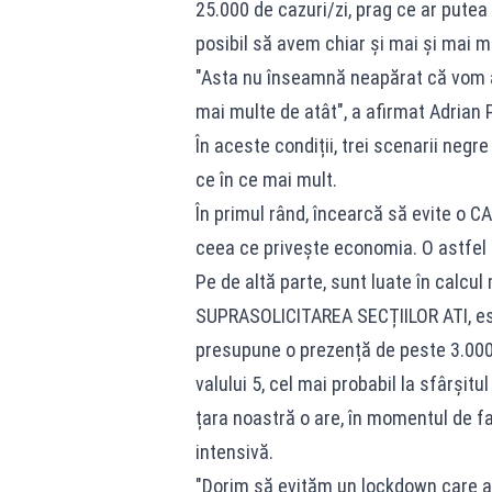
25.000 de cazuri/zi, prag ce ar putea 
posibil să avem chiar și mai și mai mu
"Asta nu înseamnă neapărat că vom av
mai multe de atât", a afirmat Adrian Pi
În aceste condiții, trei scenarii negr
ce în ce mai mult.
În primul rând, încearcă să evite o
ceea ce privește economia. O astfel d
Pe de altă parte, sunt luate în calc
SUPRASOLICITAREA SECȚIILOR ATI, est
presupune o prezență de peste 3.000 d
valului 5, cel mai probabil la sfârșitu
țara noastră o are, în momentul de fa
intensivă.
"Dorim să evităm un lockdown care ar