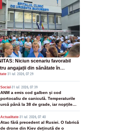
ITAS: Niciun scenariu favorabil
ru angajații din sănătate în
tate
·
31 iul. 2026, 07:29
ectul Legii salarizării
2
Social
-
31 iul. 2026, 07:39
ANM a emis cod galben și cod
portocaliu de caniculă. Temperaturile
urcă până la 38 de grade, iar nopțile
devin tropicale
3
Actualitate
-
31 iul. 2026, 07:40
Atac fără precedent al Rusiei. O fabrică
de drone din Kiev deținută de o