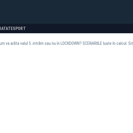
NATATE
SPORT
m va arăta valul 5: intrăm sau nu în LOCKDOWN? SCENARIILE luate în calcul: 