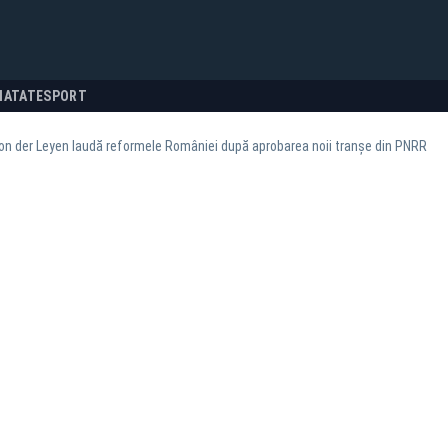
NATATE
SPORT
on der Leyen laudă reformele României după aprobarea noii tranșe din PNRR