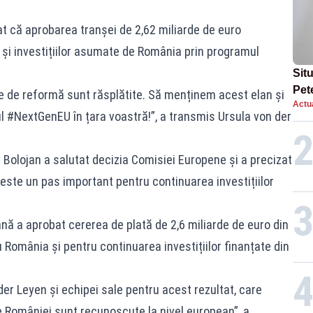
at că aprobarea tranșei de 2,62 miliarde de euro
 și investițiilor asumate de România prin programul
Situ
Pet
tre de reformă sunt răsplătite. Să menținem acest elan și
Actua
dup
 #NextGenEU în țara voastră!”, a transmis Ursula von der
e Bolojan a salutat decizia Comisiei Europene și a precizat
este un pas important pentru continuarea investițiilor
ă a aprobat cererea de plată de 2,6 miliarde de euro din
România și pentru continuarea investițiilor finanțate din
 Leyen și echipei sale pentru acest rezultat, care
e României sunt recunoscute la nivel european”, a