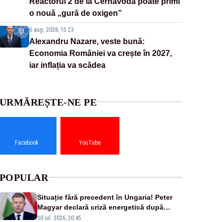
Reactorul 2 de la Cernavodă poate primi
o nouă „gură de oxigen”
6 aug. 2026, 15:23
Alexandru Nazare, veste bună:
Economia României va crește în 2027,
iar inflația va scădea
URMĂREȘTE-NE PE
Facebook
YouTube
POPULAR
Situație fără precedent în Ungaria! Peter
Magyar declară criză energetică după
oprirea centralei de la Paks
30 iul. 2026, 20:45