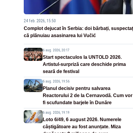
24 feb. 2026, 15:50
Complot dejucat în Serbia: doi bărbați, suspectaț
că plănuiau asasinarea lui Vučić
6 aug. 2026, 20:17
Start spectaculos la UNTOLD 2026.
Artistul-surpriză care deschide prima
seară de festival
6 aug. 2026, 19:56
Planul decisiv pentru salvarea
Reactorului 2 de la Cernavodă. Cum vor
fi scufundate barjele în Dunăre
6 aug. 2026, 19:19
Loto 6/49, 6 august 2026. Numerele
câștigătoare au fost anunțate. Miza