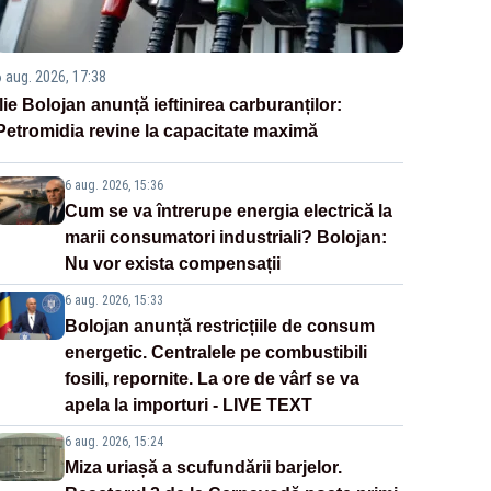
6 aug. 2026, 17:38
Ilie Bolojan anunță ieftinirea carburanților:
Petromidia revine la capacitate maximă
6 aug. 2026, 15:36
Cum se va întrerupe energia electrică la
marii consumatori industriali? Bolojan:
Nu vor exista compensații
6 aug. 2026, 15:33
Bolojan anunță restricțiile de consum
energetic. Centralele pe combustibili
fosili, repornite. La ore de vârf se va
apela la importuri - LIVE TEXT
6 aug. 2026, 15:24
Miza uriașă a scufundării barjelor.