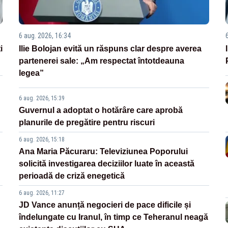
6 aug. 2026, 16:34
i
Ilie Bolojan evită un răspuns clar despre averea
partenerei sale: „Am respectat întotdeauna
legea”
6 aug. 2026, 15:39
Guvernul a adoptat o hotărâre care aprobă
planurile de pregătire pentru riscuri
6 aug. 2026, 15:18
Ana Maria Păcuraru: Televiziunea Poporului
solicită investigarea deciziilor luate în această
perioadă de criză enegetică
6 aug. 2026, 11:27
JD Vance anunță negocieri de pace dificile și
îndelungate cu Iranul, în timp ce Teheranul neagă