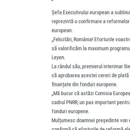
Șefa Executivului european a sublini
reprezintă o confirmare a reformelor
european.
„Felicitări, România! Eforturile voas
să valorificăm la maximum programul
Leyen.
La rândul său, premierul interimar Ili
că aprobarea acestei cereri de plată 
finanțate din fonduri europene.
„Mă bucur că astăzi Comisia European
cadrul PNRR, un pas important pentru 
fonduri europene.
Mulțumesc doamnei președinte von der
confirmă că eforturile de reformă al