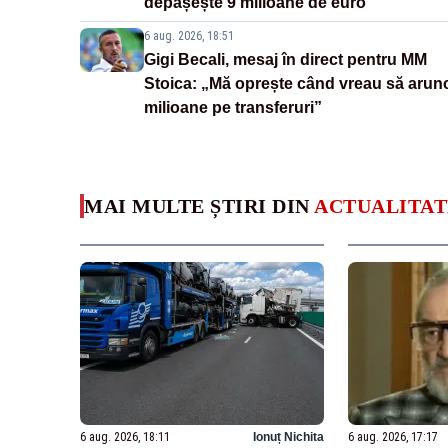
depășește 9 milioane de euro
6 aug. 2026, 18:51
Gigi Becali, mesaj în direct pentru MM
Stoica: „Mă oprește când vreau să arun
milioane pe transferuri”
MAI MULTE ȘTIRI DIN
ACTUALITAT
6 aug. 2026, 18:11
Ionuț Nichita
6 aug. 2026, 17:17