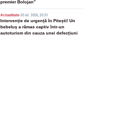
premier Bolojan”
5
Actualitate
-
30 iul. 2026, 20:33
Intervenție de urgență în Pitești! Un
bebeluș a rămas captiv într-un
autoturism din cauza unei defecțiuni