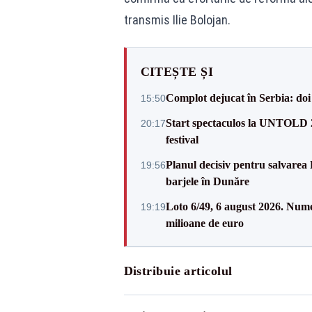
transmis Ilie Bolojan.
CITEȘTE ȘI
Complot dejucat în Serbia: doi 
15:50
Start spectaculos la UNTOLD 20
20:17
festival
Planul decisiv pentru salvarea
19:56
barjele în Dunăre
Loto 6/49, 6 august 2026. Nume
19:19
milioane de euro
Distribuie articolul