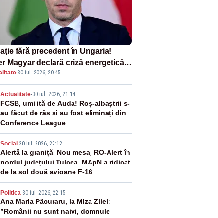
ație fără precedent în Ungaria!
er Magyar declară criză energetică
litate
·
30 iul. 2026, 20:45
ă oprirea centralei de la Paks
2
Actualitate
-
30 iul. 2026, 21:14
FCSB, umilită de Auda! Roș-albaștrii s-
au făcut de râs și au fost eliminați din
Conference League
3
Social
-
30 iul. 2026, 22:12
Alertă la graniță. Nou mesaj RO-Alert în
nordul județului Tulcea. MApN a ridicat
de la sol două avioane F-16
4
Politica
-
30 iul. 2026, 22:15
Ana Maria Păcuraru, la Miza Zilei:
”Românii nu sunt naivi, domnule