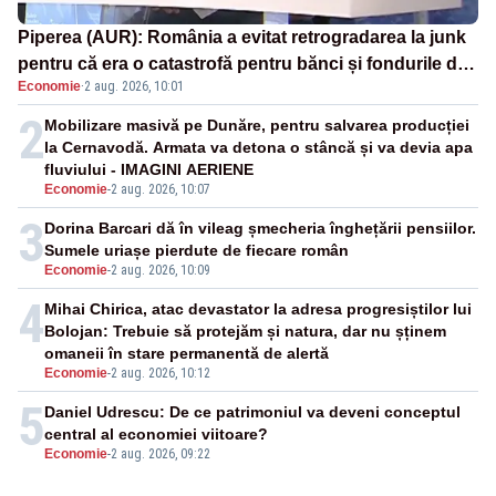
Piperea (AUR): România a evitat retrogradarea la junk
pentru că era o catastrofă pentru bănci și fondurile de
Economie
·
2 aug. 2026, 10:01
pensii
2
Mobilizare masivă pe Dunăre, pentru salvarea producției
la Cernavodă. Armata va detona o stâncă și va devia apa
fluviului - IMAGINI AERIENE
Economie
-
2 aug. 2026, 10:07
3
Dorina Barcari dă în vileag șmecheria înghețării pensiilor.
Sumele uriașe pierdute de fiecare român
Economie
-
2 aug. 2026, 10:09
4
Mihai Chirica, atac devastator la adresa progresiștilor lui
Bolojan: Trebuie să protejăm și natura, dar nu șținem
omaneii în stare permanentă de alertă
Economie
-
2 aug. 2026, 10:12
5
Daniel Udrescu: De ce patrimoniul va deveni conceptul
central al economiei viitoare?
Economie
-
2 aug. 2026, 09:22