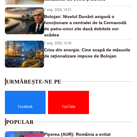
7 aug. 2026, 10:51
Bolojan: Nivelul Dunării asigură o
funcționare a centralei de la Cernavodă
de patru-cinci zile dacă debitele vor
scădea
7 aug. 2026, 10:43
Criza din energie. Cine scapă de măsurile
de raționalizare impuse de Bolojan
URMĂREȘTE-NE PE
Facebook
YouTube
POPULAR
Piperea (AUR): România a evitat