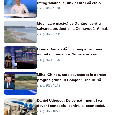
retrogradarea la junk pentru că era o
catastrofă pentru bănci și fondurile de
2 aug. 2026, 10:01
pensii
Mobilizare masivă pe Dunăre, pentru
salvarea producției la Cernavodă. Armata
va detona o stâncă și va devia apa
2 aug. 2026, 10:07
fluviului - IMAGINI AERIENE
Dorina Barcari dă în vileag șmecheria
înghețării pensiilor. Sumele uriașe
pierdute de fiecare român
2 aug. 2026, 10:09
Mihai Chirica, atac devastator la adresa
progresiștilor lui Bolojan: Trebuie să
protejăm și natura, dar nu șținem omaneii
2 aug. 2026, 10:12
în stare permanentă de alertă
Daniel Udrescu: De ce patrimoniul va
deveni conceptul central al economiei
viitoare?
2 aug. 2026, 09:22