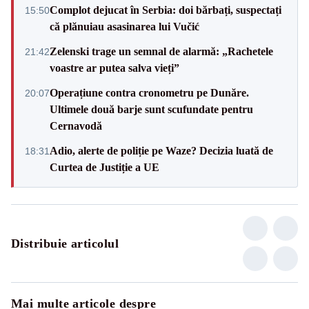
Complot dejucat în Serbia: doi bărbați, suspectați
15:50
că plănuiau asasinarea lui Vučić
Zelenski trage un semnal de alarmă: „Rachetele
21:42
voastre ar putea salva vieți”
Operațiune contra cronometru pe Dunăre.
20:07
Ultimele două barje sunt scufundate pentru
Cernavodă
Adio, alerte de poliție pe Waze? Decizia luată de
18:31
Curtea de Justiție a UE
Distribuie articolul
Mai multe articole despre