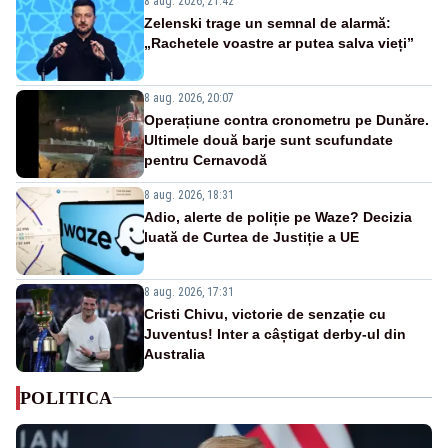
8 aug. 2026, 21:42
Zelenski trage un semnal de alarmă:
„Rachetele voastre ar putea salva vieți”
8 aug. 2026, 20:07
Operațiune contra cronometru pe Dunăre.
Ultimele două barje sunt scufundate
pentru Cernavodă
8 aug. 2026, 18:31
Adio, alerte de poliție pe Waze? Decizia
luată de Curtea de Justiție a UE
8 aug. 2026, 17:31
Cristi Chivu, victorie de senzație cu
Juventus! Inter a câștigat derby-ul din
Australia
POLITICA