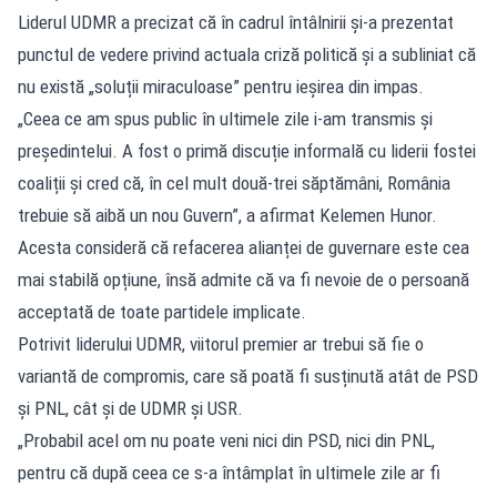
Liderul UDMR a precizat că în cadrul întâlnirii și-a prezentat
punctul de vedere privind actuala criză politică și a subliniat că
nu există „soluții miraculoase” pentru ieșirea din impas.
„Ceea ce am spus public în ultimele zile i-am transmis și
președintelui. A fost o primă discuție informală cu liderii fostei
coaliții și cred că, în cel mult două-trei săptămâni, România
trebuie să aibă un nou Guvern”, a afirmat Kelemen Hunor.
Acesta consideră că refacerea alianței de guvernare este cea
mai stabilă opțiune, însă admite că va fi nevoie de o persoană
acceptată de toate partidele implicate.
Potrivit liderului UDMR, viitorul premier ar trebui să fie o
variantă de compromis, care să poată fi susținută atât de PSD
și PNL, cât și de UDMR și USR.
„Probabil acel om nu poate veni nici din PSD, nici din PNL,
pentru că după ceea ce s-a întâmplat în ultimele zile ar fi