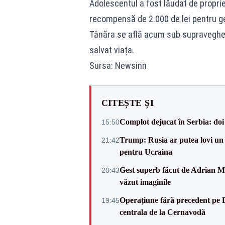
Adolescentul a fost lăudat de proprie
recompensă de 2.000 de lei pentru ge
Tânăra se află acum sub supraveghere
salvat viața.
Sursa: Newsinn
CITEȘTE ȘI
Complot dejucat în Serbia: doi 
15:50
Trump: Rusia ar putea lovi un
21:42
pentru Ucraina
Gest superb făcut de Adrian Mu
20:43
văzut imaginile
Operațiune fără precedent pe 
19:45
centrala de la Cernavodă