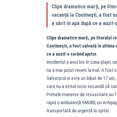
Clipe dramatice marți, pe litor
vacanță la Costinești, a fost s
a sărit în apă după ce a auzit-
Clipe dramatice marți, pe litoralul r
Costinești, a fost salvată în ultima 
ce a auzit-o cerând ajutor.
Incidentul a avut loc în zona plajei, 
nu a mai putut reveni la mal. A fost s
Salvatorul ei este un băiat de 17 ani,
care nu a ezitat nicio secundă să sară
Primele manevre de resuscitare au fos
rapid o ambulanță SMURD, un echipaj 
transportată de urgență la spital.