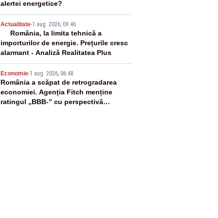
alertei energetice?
4
Actualitate
-
1 aug. 2026, 09:46
România, la limita tehnică a
importurilor de energie. Prețurile cresc
alarmant - Analiză Realitatea Plus
5
Economie
-
1 aug. 2026, 06:48
România a scăpat de retrogradarea
economiei. Agenția Fitch menține
ratingul „BBB-” cu perspectivă
negativă