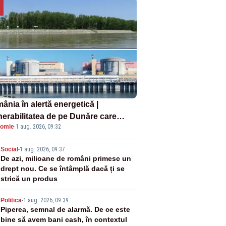
ânia în alertă energetică |
nerabilitatea de pe Dunăre care
omie
·
1 aug. 2026, 09:32
e în pericol Centrala Cernavodă era
oscută de pe vremea lui Ceaușescu
2
Social
-
1 aug. 2026, 09:37
De azi, milioane de români primesc un
drept nou. Ce se întâmplă dacă ți se
strică un produs
3
Politica
-
1 aug. 2026, 09:39
Piperea, semnal de alarmă. De ce este
bine să avem bani cash, în contextul