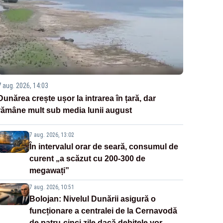
7 aug. 2026, 14:03
Dunărea crește ușor la intrarea în țară, dar
rămâne mult sub media lunii august
7 aug. 2026, 13:02
În intervalul orar de seară, consumul de
curent „a scăzut cu 200-300 de
megawați”
7 aug. 2026, 10:51
Bolojan: Nivelul Dunării asigură o
funcționare a centralei de la Cernavodă
de patru-cinci zile dacă debitele vor