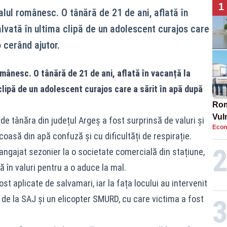
1
alul românesc. O tânără de 21 de ani, aflată în
alvată în ultima clipă de un adolescent curajos care
o cerând ajutor.
omânesc. O tânără de 21 de ani, aflată în vacanță la
clipă de un adolescent curajos care a sărit în apă după
Rom
Vul
unde tânăra din județul Argeș a fost surprinsă de valuri și
Econ
pun
coasă din apă confuză și cu dificultăți de respirație.
cun
 angajat sezonier la o societate comercială din stațiune,
 în valuri pentru a o aduce la mal.
t aplicate de salvamari, iar la fața locului au intervenit
de la SAJ și un elicopter SMURD, cu care victima a fost