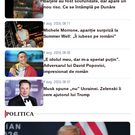
Barjele au fost scufundate, dar apare un
nou risc. Ce se întâmplă pe Dunăre
9 aug. 2026, 08:11
Michele Morrone, apariție surpriză la
Summer Well: „Îi iubesc pe români”
9 aug. 2026, 08:05
„E idolul meu, dar m-a speriat puțin”.
Adversarul lui David Popovici,
impresionat de român
9 aug. 2026, 08:01
Musk spune „nu” Ucrainei. Zelenski îi
cere ajutorul lui Trump
POLITICA