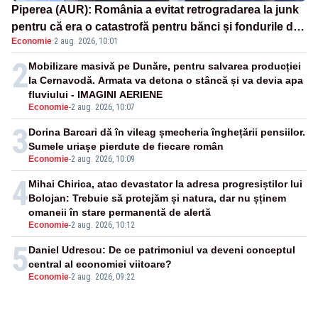
Piperea (AUR): România a evitat retrogradarea la junk
pentru că era o catastrofă pentru bănci și fondurile de
Economie
·
2 aug. 2026, 10:01
pensii
2
Mobilizare masivă pe Dunăre, pentru salvarea producției
la Cernavodă. Armata va detona o stâncă și va devia apa
fluviului - IMAGINI AERIENE
Economie
-
2 aug. 2026, 10:07
3
Dorina Barcari dă în vileag șmecheria înghețării pensiilor.
Sumele uriașe pierdute de fiecare român
Economie
-
2 aug. 2026, 10:09
4
Mihai Chirica, atac devastator la adresa progresiștilor lui
Bolojan: Trebuie să protejăm și natura, dar nu șținem
omaneii în stare permanentă de alertă
Economie
-
2 aug. 2026, 10:12
5
Daniel Udrescu: De ce patrimoniul va deveni conceptul
central al economiei viitoare?
Economie
-
2 aug. 2026, 09:22