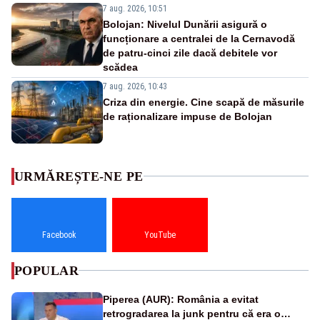
7 aug. 2026, 10:51
Bolojan: Nivelul Dunării asigură o
funcționare a centralei de la Cernavodă
de patru-cinci zile dacă debitele vor
scădea
7 aug. 2026, 10:43
Criza din energie. Cine scapă de măsurile
de raționalizare impuse de Bolojan
URMĂREȘTE-NE PE
Facebook
YouTube
POPULAR
Piperea (AUR): România a evitat
retrogradarea la junk pentru că era o