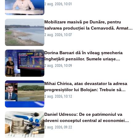
catastrofă pentru bănci și fondurile de
2 aug. 2026, 10:01
pensii
Mobilizare masivă pe Dunăre, pentru
salvarea producției la Cernavodă. Armata
va detona o stâncă și va devia apa
2 aug. 2026, 10:07
fluviului - IMAGINI AERIENE
Dorina Barcari dă în vileag șmecheria
înghețării pensiilor. Sumele uriașe
pierdute de fiecare român
2 aug. 2026, 10:09
Mihai Chirica, atac devastator la adresa
progresiștilor lui Bolojan: Trebuie să
protejăm și natura, dar nu șținem omaneii
2 aug. 2026, 10:12
în stare permanentă de alertă
Daniel Udrescu: De ce patrimoniul va
deveni conceptul central al economiei
viitoare?
2 aug. 2026, 09:22