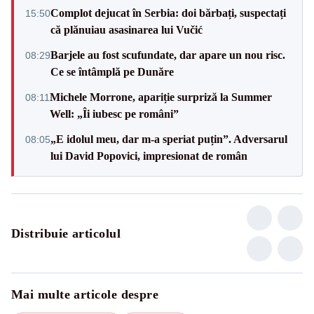
Complot dejucat în Serbia: doi bărbați, suspectați
15:50
că plănuiau asasinarea lui Vučić
Barjele au fost scufundate, dar apare un nou risc.
08:29
Ce se întâmplă pe Dunăre
Michele Morrone, apariție surpriză la Summer
08:11
Well: „Îi iubesc pe români”
„E idolul meu, dar m-a speriat puțin”. Adversarul
08:05
lui David Popovici, impresionat de român
Distribuie articolul
Mai multe articole despre