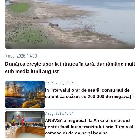
7 aug. 2026, 14:03
Dunărea crește ușor la intrarea în țară, dar rămâne mult
sub media lunii august
7 aug. 2026, 13:02
În intervalul orar de seară, consumul de
curent „a scăzut cu 200-300 de megawați”
7 aug. 2026, 10:57
ANSVSA a negociat, la Ankara, un acord
pentru facilitarea tranzitului prin Turcia al
carcaselor de ovine și bovine