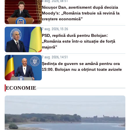
8 aug. 2026, 08:51
Nicușor Dan, avertisment după decizia
Moody’s: „România trebuie să revină la
creștere economică”
7 aug. 2026, 15:26
PSD, replică dură pentru Bolojan:
„România este într-o situație de forță
majoră”
7 aug. 2026, 14:51
Ședința de guvern se amână pentru ora
15:00. Bolojan nu a obținut toate avizele
ECONOMIE