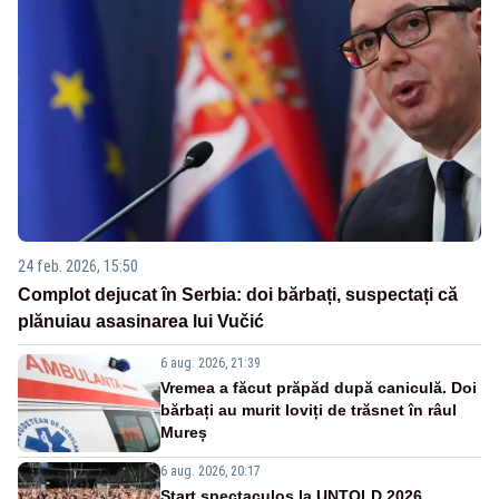
24 feb. 2026, 15:50
Complot dejucat în Serbia: doi bărbați, suspectați că
plănuiau asasinarea lui Vučić
6 aug. 2026, 21:39
Vremea a făcut prăpăd după caniculă. Doi
bărbați au murit loviți de trăsnet în râul
Mureș
6 aug. 2026, 20:17
Start spectaculos la UNTOLD 2026.