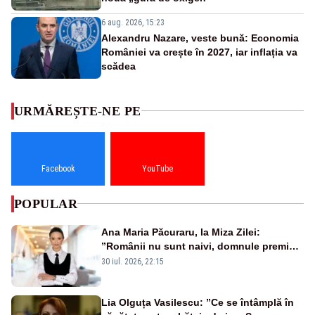
6 aug. 2026, 15:23
Alexandru Nazare, veste bună: Economia
României va crește în 2027, iar inflația va
scădea
URMĂREȘTE-NE PE
Facebook
YouTube
POPULAR
Ana Maria Păcuraru, la Miza Zilei:
”Românii nu sunt naivi, domnule premier
Bolojan”
30 iul. 2026, 22:15
Lia Olguța Vasilescu: ”Ce se întâmplă în