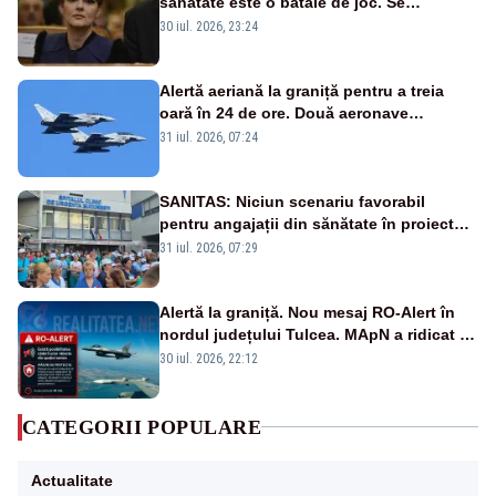
sănătate este o bătaie de joc. Se
guvernează extraordinar de prost”
30 iul. 2026, 23:24
Alertă aeriană la graniță pentru a treia
oară în 24 de ore. Două aeronave
Eurofighter britanice au fost ridicate de la
31 iul. 2026, 07:24
sol
SANITAS: Niciun scenariu favorabil
pentru angajații din sănătate în proiectul
Legii salarizării
31 iul. 2026, 07:29
Alertă la graniță. Nou mesaj RO-Alert în
nordul județului Tulcea. MApN a ridicat de
la sol două avioane F-16
30 iul. 2026, 22:12
CATEGORII POPULARE
Actualitate