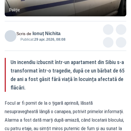
Poliție
Ionuț Nichita
Scris de
Publicat:
29 apr. 2026, 08:08
Un incendiu izbucnit într-un apartament din Sibiu s-a
transformat într-o tragedie, după ce un bărbat de 65
de ani a fost găsit fără viață în locuința afectată de
flăcări.
Focul ar fi pornit de la o țigară aprinsă, lăsată
nesupravegheată lângă o canapea, potrivit primelor informații.
Alarma a fost dată marți după-amiază, când locatarii blocului,
cu patru etaje, au simțit miros puternic de fum și au sunat la