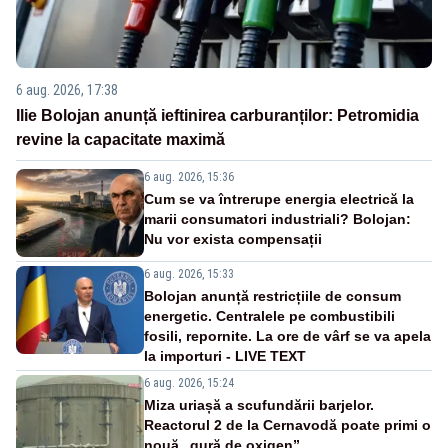
6 aug. 2026, 17:38
Ilie Bolojan anunță ieftinirea carburanților: Petromidia
revine la capacitate maximă
6 aug. 2026, 15:36
Cum se va întrerupe energia electrică la
marii consumatori industriali? Bolojan:
Nu vor exista compensații
6 aug. 2026, 15:33
Bolojan anunță restricțiile de consum
energetic. Centralele pe combustibili
fosili, repornite. La ore de vârf se va apela
la importuri - LIVE TEXT
6 aug. 2026, 15:24
Miza uriașă a scufundării barjelor.
Reactorul 2 de la Cernavodă poate primi o
nouă „gură de oxigen”