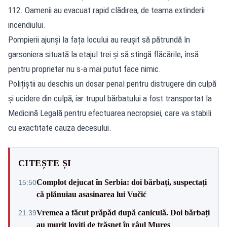
112. Oamenii au evacuat rapid clădirea, de teama extinderii
incendiului.
Pompierii ajunși la fața locului au reușit să pătrundă în
garsoniera situată la etajul trei și să stingă flăcările, însă
pentru proprietar nu s-a mai putut face nimic.
Polițiștii au deschis un dosar penal pentru distrugere din culpă
și ucidere din culpă, iar trupul bărbatului a fost transportat la
Medicină Legală pentru efectuarea necropsiei, care va stabili
cu exactitate cauza decesului.
CITEȘTE ȘI
Complot dejucat în Serbia: doi bărbați, suspectați
15:50
că plănuiau asasinarea lui Vučić
Vremea a făcut prăpăd după caniculă. Doi bărbați
21:39
au murit loviți de trăsnet în râul Mureș