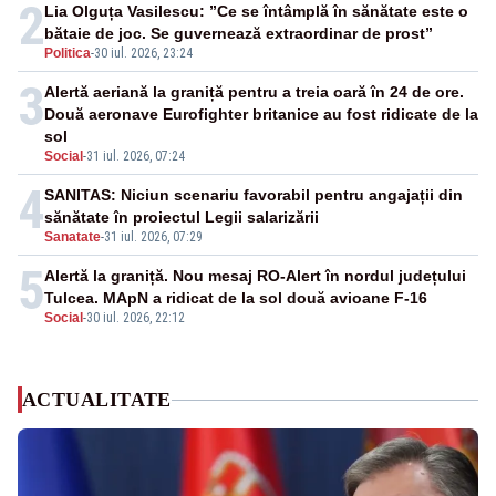
2
Lia Olguța Vasilescu: ”Ce se întâmplă în sănătate este o
bătaie de joc. Se guvernează extraordinar de prost”
Politica
-
30 iul. 2026, 23:24
3
Alertă aeriană la graniță pentru a treia oară în 24 de ore.
Două aeronave Eurofighter britanice au fost ridicate de la
sol
Social
-
31 iul. 2026, 07:24
4
SANITAS: Niciun scenariu favorabil pentru angajații din
sănătate în proiectul Legii salarizării
Sanatate
-
31 iul. 2026, 07:29
5
Alertă la graniță. Nou mesaj RO-Alert în nordul județului
Tulcea. MApN a ridicat de la sol două avioane F-16
Social
-
30 iul. 2026, 22:12
ACTUALITATE