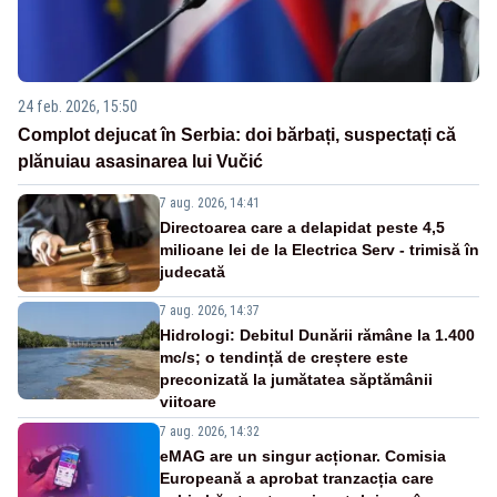
24 feb. 2026, 15:50
Complot dejucat în Serbia: doi bărbați, suspectați că
plănuiau asasinarea lui Vučić
7 aug. 2026, 14:41
Directoarea care a delapidat peste 4,5
milioane lei de la Electrica Serv - trimisă în
judecată
7 aug. 2026, 14:37
Hidrologi: Debitul Dunării rămâne la 1.400
mc/s; o tendință de creștere este
preconizată la jumătatea săptămânii
viitoare
7 aug. 2026, 14:32
eMAG are un singur acționar. Comisia
Europeană a aprobat tranzacția care