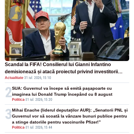
Scandal la FIFA! Consilierul lui Gianni Infantino
demisionează și atacă proiectul privind investitorii
Actualitate
·
31 iul. 2026, 15:10
străini
2
SUA: Guvernul va începe să emită paşapoarte cu
imaginea lui Donald Trump începând cu 8 august
Politica
-
31 iul. 2026, 15:20
3
Mihai Enache (liderul deputaților AUR): „Senatorii PNL și
Guvernul vor să scoată la vânzare bunuri publice pentru
a stinge datoriile pentru vaccinurile Pfizer!”
Politica
-
31 iul. 2026, 15:44