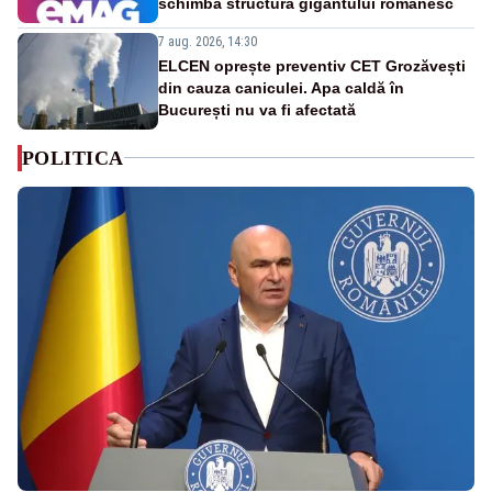
schimbă structura gigantului românesc
7 aug. 2026, 14:30
ELCEN oprește preventiv CET Grozăvești
din cauza caniculei. Apa caldă în
București nu va fi afectată
POLITICA