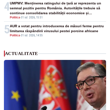
4
UMPMV: Menținerea ratingului de țară ar reprezenta un
semnal pozitiv pentru România. Autoritățile trebuie să
continue consolidarea stabilității economice și
Politica
-
31 iul. 2026, 15:51
financiare
5
AUR a votat pentru introducerea de măsuri ferme pentru
limitarea răspândirii virusului pestei porcine africane
Politica
-
31 iul. 2026, 14:55
ACTUALITATE