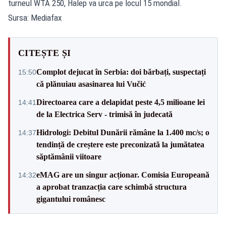
turneul WTA 250, Halep va urca pe locul 15 mondial.
Sursa: Mediafax
CITEȘTE ȘI
Complot dejucat în Serbia: doi bărbați, suspectați
15:50
că plănuiau asasinarea lui Vučić
Directoarea care a delapidat peste 4,5 milioane lei
14:41
de la Electrica Serv - trimisă în judecată
Hidrologi: Debitul Dunării rămâne la 1.400 mc/s; o
14:37
tendință de creștere este preconizată la jumătatea
săptămânii viitoare
eMAG are un singur acționar. Comisia Europeană
14:32
a aprobat tranzacția care schimbă structura
gigantului românesc