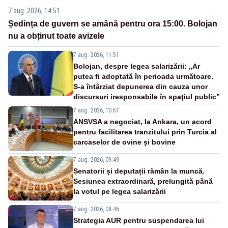
7 aug. 2026, 14:51
Ședința de guvern se amână pentru ora 15:00. Bolojan
nu a obținut toate avizele
7 aug. 2026, 11:51
Bolojan, despre legea salarizării: „Ar
putea fi adoptată în perioada următoare.
S-a întârziat depunerea din cauza unor
discursuri iresponsabile în spaţiul public”
7 aug. 2026, 10:57
ANSVSA a negociat, la Ankara, un acord
pentru facilitarea tranzitului prin Turcia al
carcaselor de ovine și bovine
7 aug. 2026, 09:49
Senatorii și deputații rămân la muncă.
Sesiunea extraordinară, prelungită până
la votul pe legea salarizării
7 aug. 2026, 08:46
Strategia AUR pentru suspendarea lui