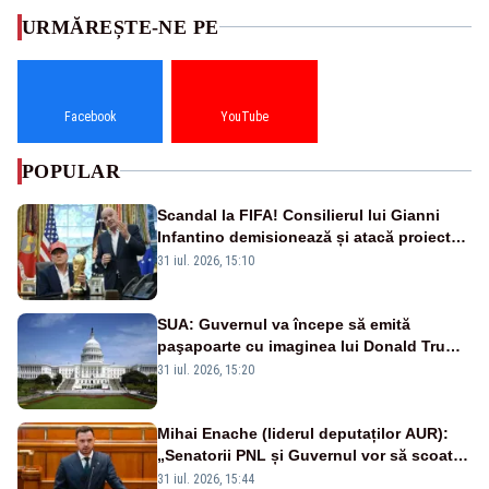
URMĂREȘTE-NE PE
Facebook
YouTube
POPULAR
Scandal la FIFA! Consilierul lui Gianni
Infantino demisionează și atacă proiectul
privind investitorii străini
31 iul. 2026, 15:10
SUA: Guvernul va începe să emită
paşapoarte cu imaginea lui Donald Trump
începând cu 8 august
31 iul. 2026, 15:20
Mihai Enache (liderul deputaților AUR):
„Senatorii PNL și Guvernul vor să scoată
la vânzare bunuri publice pentru a stinge
31 iul. 2026, 15:44