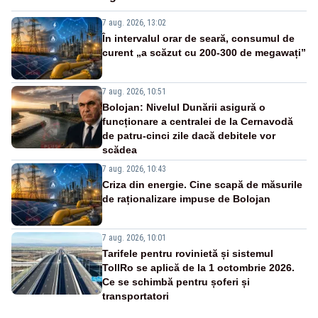
7 aug. 2026, 13:02
În intervalul orar de seară, consumul de
curent „a scăzut cu 200-300 de megawați”
7 aug. 2026, 10:51
Bolojan: Nivelul Dunării asigură o
funcționare a centralei de la Cernavodă
de patru-cinci zile dacă debitele vor
scădea
7 aug. 2026, 10:43
Criza din energie. Cine scapă de măsurile
de raționalizare impuse de Bolojan
7 aug. 2026, 10:01
Tarifele pentru rovinietă și sistemul
TollRo se aplică de la 1 octombrie 2026.
Ce se schimbă pentru șoferi și
transportatori