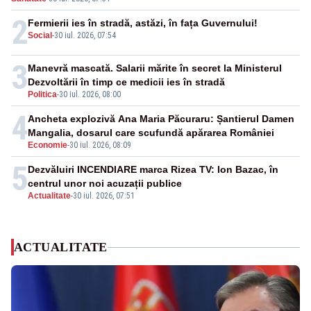
2
Fermierii ies în stradă, astăzi, în fața Guvernului!
Social
-
30 iul. 2026, 07:54
3
Manevră mascată. Salarii mărite în secret la Ministerul
Dezvoltării în timp ce medicii ies în stradă
Politica
-
30 iul. 2026, 08:00
4
Ancheta explozivă Ana Maria Păcuraru: Șantierul Damen
Mangalia, dosarul care scufundă apărarea României
Economie
-
30 iul. 2026, 08:09
5
Dezvăluiri INCENDIARE marca Rizea TV: Ion Bazac, în
centrul unor noi acuzații publice
Actualitate
-
30 iul. 2026, 07:51
ACTUALITATE