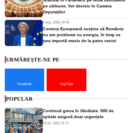
pe cărbune. Vot decisiv în Camera
Deputaților
5 aug. 2026, 09:42
Comisia Europeană susține că România
nu are probleme cu energia, în timp ce
țara importă masiv de la patru vecini
URMĂREȘTE-NE PE
Facebook
YouTube
POPULAR
Continuă greva în Sănătate. 500 de
spitale asigură doar urgențele
30 iul. 2026, 07:51