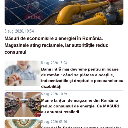
5 aug. 2026, 19:54
Măsuri de economisire a energiei în România.
Magazinele sting reclamele, iar autoritățile reduc
consumul
5 aug. 2026, 15:03
Banii intră mai devreme pentru milioane
de români: când se plătesc alocațiile,
indemnizațiile și drepturile persoanelor cu
dizabilități
5 aug. 2026, 10:29
Marile lanțuri de magazine din România
reduc consumul de energie. Ce MĂSURI
au anunțat retailerii
5 aug. 2026, 09:46
Scandal în Parlament pe tema centralelor