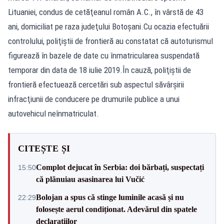
Lituaniei, condus de cetăţeanul român A.C., în vârstă de 43
ani, domiciliat pe raza judeţului Botoşani.Cu ocazia efectuării
controlului, poliţiştii de frontieră au constatat că autoturismul
figurează în bazele de date cu înmatricularea suspendată
temporar din data de 18 iulie 2019.În cauză, poliţiştii de
frontieră efectuează cercetări sub aspectul săvârşirii
infracţiunii de conducere pe drumurile publice a unui
autovehicul neînmatriculat.
CITEȘTE ȘI
Complot dejucat în Serbia: doi bărbați, suspectați
15:50
că plănuiau asasinarea lui Vučić
Bolojan a spus că stinge luminile acasă și nu
22:29
folosește aerul condiționat. Adevărul din spatele
declarațiilor