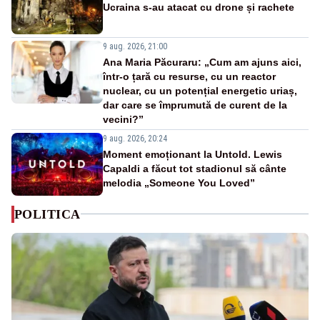
Ucraina s-au atacat cu drone și rachete
9 aug. 2026, 21:00
Ana Maria Păcuraru: „Cum am ajuns aici,
într-o țară cu resurse, cu un reactor
nuclear, cu un potențial energetic uriaș,
dar care se împrumută de curent de la
vecini?”
9 aug. 2026, 20:24
Moment emoționant la Untold. Lewis
Capaldi a făcut tot stadionul să cânte
melodia „Someone You Loved”
POLITICA