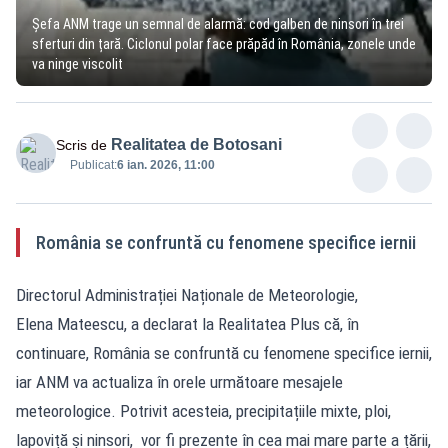
Șefa ANM trage un semnal de alarmă: cod galben de ninsori în trei
sferturi din țară. Ciclonul polar face prăpăd în România, zonele unde
va ninge viscolit
Realitatea de Botosani
Scris de
Publicat:
6 ian. 2026, 11:00
România se confruntă cu fenomene specifice iernii
Directorul Administrației Naționale de Meteorologie,
Elena Mateescu, a declarat la Realitatea Plus că, în
continuare, România se confruntă cu fenomene specifice iernii,
iar ANM va actualiza în orele următoare mesajele
meteorologice. Potrivit acesteia, precipitațiile mixte, ploi,
lapoviță și ninsori, vor fi prezente în cea mai mare parte a țării,