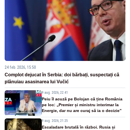
24 feb. 2026, 15:50
Complot dejucat în Serbia: doi bărbați, suspectați că
plănuiau asasinarea lui Vučić
9 aug. 2026, 22:41
Peiu îl acuză pe Bolojan că ține România
pe loc: „Premier și ministru interimar la
Energie, dar nu are curaj să ia o decizie”
9 aug. 2026, 21:25
Escaladare brutală în război. Rusia și