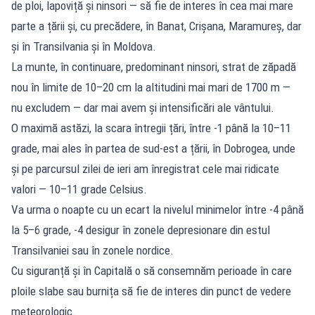
de ploi, lapoviță și ninsori — să fie de interes în cea mai mare
parte a țării și, cu precădere, în Banat, Crișana, Maramureș, dar
și în Transilvania și în Moldova.
La munte, în continuare, predominant ninsori, strat de zăpadă
nou în limite de 10–20 cm la altitudini mai mari de 1700 m —
nu excludem — dar mai avem și intensificări ale vântului.
O maximă astăzi, la scara întregii țări, între -1 până la 10–11
grade, mai ales în partea de sud-est a țării, în Dobrogea, unde
și pe parcursul zilei de ieri am înregistrat cele mai ridicate
valori — 10–11 grade Celsius.
Va urma o noapte cu un ecart la nivelul minimelor între -4 până
la 5–6 grade, -4 desigur în zonele depresionare din estul
Transilvaniei sau în zonele nordice.
Cu siguranță și în Capitală o să consemnăm perioade în care
ploile slabe sau burnița să fie de interes din punct de vedere
meteorologic.