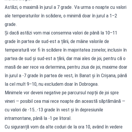
Astăzi, o maximă în jurul a 7 grade. Va urma o noapte cu valori
ale temperaturilor în scădere, o minimă doar în jurul a 1–2
grade.
Și dacă astăzi vom mai consemna valori de până la 10–11
grade în partea de sud-est a țării, de mâine valorile de
temperatură vor fi în scădere în majoritatea zonelor, inclusiv în
partea de sud și sud-est a țării, dar mai ales de joi, pentru că o
masă de aer rece va determina, pentru ziua de joi, maxime doar
în jurul a -7 grade în partea de vest, în Banat și în Crișana, până
la cel mult 9–10, nu excludem doar în Dobrogea.
Minimele vor deveni negative pe parcursul nopții de joi spre
vineri — posibil cea mai rece noapte din această săptămână —
cu valori de -15…-13 grade în vest și în depresiunile
intramontane, până la -1 pe litoral.
Cu siguranță vom da alte coduri de la ora 10, având în vedere