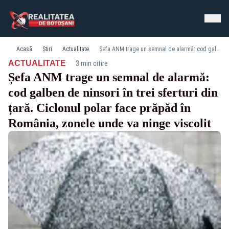
Acasă
Știri
Actualitate
Șefa ANM trage un semnal de alarmă: cod galben de ninsori în trei sferturi din țară. Ciclonul polar face prăpăd în România, zonele unde va ninge viscolit
·
ACTUALITATE
3 min citire
Șefa ANM trage un semnal de alarmă:
cod galben de ninsori în trei sferturi din
țară. Ciclonul polar face prăpăd în
România, zonele unde va ninge viscolit