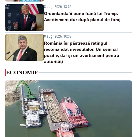
8 aug. 2026, 13:35
Groenlanda îi pune frână lui Trump.
Avertisment dur după planul de foraj
8 aug. 2026, 10:38
România își păstrează ratingul
recomandat investițiilor. Un semnal
pozitiv, dar și un avertisment pentru
autorități
ECONOMIE