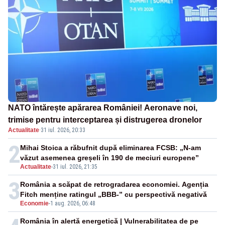
NATO întărește apărarea României! Aeronave noi,
trimise pentru interceptarea și distrugerea dronelor
Actualitate
·
31 iul. 2026, 20:33
2
Mihai Stoica a răbufnit după eliminarea FCSB: „N-am
văzut asemenea greșeli în 190 de meciuri europene”
Actualitate
-
31 iul. 2026, 21:35
3
România a scăpat de retrogradarea economiei. Agenția
Fitch menține ratingul „BBB-” cu perspectivă negativă
Economie
-
1 aug. 2026, 06:48
România în alertă energetică | Vulnerabilitatea de pe