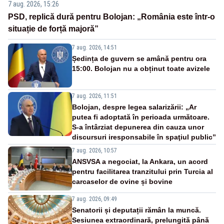
7 aug. 2026, 15:26
PSD, replică dură pentru Bolojan: „România este într-o
situație de forță majoră”
7 aug. 2026, 14:51
Ședința de guvern se amână pentru ora
15:00. Bolojan nu a obținut toate avizele
7 aug. 2026, 11:51
Bolojan, despre legea salarizării: „Ar
putea fi adoptată în perioada următoare.
S-a întârziat depunerea din cauza unor
discursuri iresponsabile în spaţiul public”
7 aug. 2026, 10:57
ANSVSA a negociat, la Ankara, un acord
pentru facilitarea tranzitului prin Turcia al
carcaselor de ovine și bovine
7 aug. 2026, 09:49
Senatorii și deputații rămân la muncă.
Sesiunea extraordinară, prelungită până