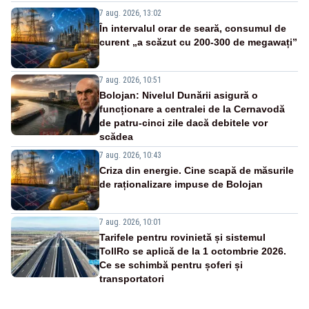
7 aug. 2026, 13:02
În intervalul orar de seară, consumul de
curent „a scăzut cu 200-300 de megawați”
7 aug. 2026, 10:51
Bolojan: Nivelul Dunării asigură o
funcționare a centralei de la Cernavodă
de patru-cinci zile dacă debitele vor
scădea
7 aug. 2026, 10:43
Criza din energie. Cine scapă de măsurile
de raționalizare impuse de Bolojan
7 aug. 2026, 10:01
Tarifele pentru rovinietă și sistemul
TollRo se aplică de la 1 octombrie 2026.
Ce se schimbă pentru șoferi și
transportatori