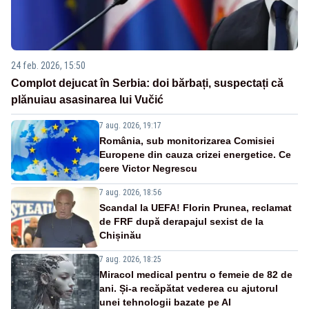
24 feb. 2026, 15:50
Complot dejucat în Serbia: doi bărbați, suspectați că
plănuiau asasinarea lui Vučić
7 aug. 2026, 19:17
România, sub monitorizarea Comisiei
Europene din cauza crizei energetice. Ce
cere Victor Negrescu
7 aug. 2026, 18:56
Scandal la UEFA! Florin Prunea, reclamat
de FRF după derapajul sexist de la
Chișinău
7 aug. 2026, 18:25
Miracol medical pentru o femeie de 82 de
ani. Și-a recăpătat vederea cu ajutorul
unei tehnologii bazate pe AI