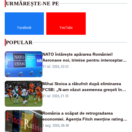
URMĂREȘTE-NE PE
Facebook
YouTube
POPULAR
NATO întărește apărarea României!
Aeronave noi, trimise pentru interceptarea
și distrugerea dronelor
31 iul. 2026, 20:33
Mihai Stoica a răbufnit după eliminarea
FCSB: „N-am văzut asemenea greșeli în
190 de meciuri europene”
31 iul. 2026, 21:35
România a scăpat de retrogradarea
economiei. Agenția Fitch menține ratingul
„BBB-” cu perspectivă negativă
1 aug. 2026, 06:48