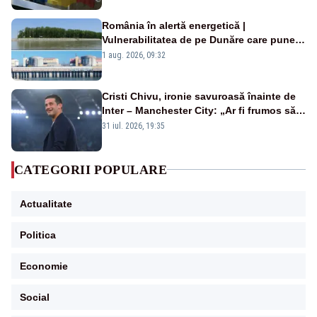
România în alertă energetică |
Vulnerabilitatea de pe Dunăre care pune
în pericol Centrala Cernavodă era
1 aug. 2026, 09:32
cunoscută de pe vremea lui Ceaușescu
Cristi Chivu, ironie savuroasă înainte de
Inter – Manchester City: „Ar fi frumos să
mai cumpărați și de la noi”
31 iul. 2026, 19:35
CATEGORII POPULARE
Actualitate
Politica
Economie
Social