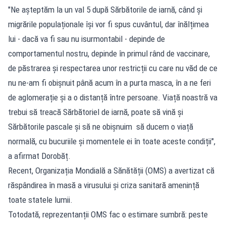
"Ne așteptăm la un val 5 după Sărbătorile de iarnă, când și
migrările populaționale își vor fi spus cuvântul, dar înălțimea
lui - dacă va fi sau nu isurmontabil - depinde de
comportamentul nostru, depinde în primul rând de vaccinare,
de păstrarea și respectarea unor restricții cu care nu văd de ce
nu ne-am fi obișnuit până acum în a purta masca, în a ne feri
de aglomerație și a o distanță între persoane. Viață noastră va
trebui să treacă Sărbătoriel de iarnă, poate să vină și
Sărbătorile pascale și să ne obișnuim să ducem o viață
normală, cu bucuriile și momentele ei în toate aceste condiții",
a afirmat Dorobăț.
Recent, Organizația Mondială a Sănătății (OMS) a avertizat că
răspândirea în masă a virusului și criza sanitară amenință
toate statele lumii.
Totodată, reprezentanții OMS fac o estimare sumbră: peste