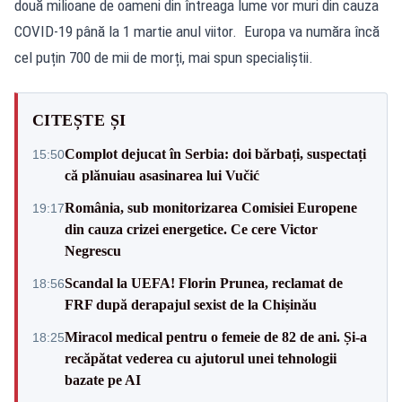
două milioane de oameni din întreaga lume vor muri din cauza
COVID-19 până la 1 martie anul viitor. Europa va număra încă
cel puțin 700 de mii de morți, mai spun specialiștii.
CITEȘTE ȘI
Complot dejucat în Serbia: doi bărbați, suspectați
15:50
că plănuiau asasinarea lui Vučić
România, sub monitorizarea Comisiei Europene
19:17
din cauza crizei energetice. Ce cere Victor
Negrescu
Scandal la UEFA! Florin Prunea, reclamat de
18:56
FRF după derapajul sexist de la Chișinău
Miracol medical pentru o femeie de 82 de ani. Și-a
18:25
recăpătat vederea cu ajutorul unei tehnologii
bazate pe AI