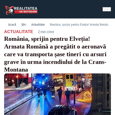
Acasă
Știri
Actualitate
România, sprijin pentru Elveția! Armata Română a pregătit o aeronavă care va transporta şase tineri cu arsuri grave în urma incendiului de la Crans-Montana
·
ACTUALITATE
2 min citire
România, sprijin pentru Elveția!
Armata Română a pregătit o aeronavă
care va transporta şase tineri cu arsuri
grave în urma incendiului de la Crans-
Montana