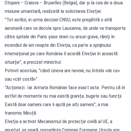
Otopeni – Craiova – Bruxelles (Belgia), dar şi la cea de-a doua
misiune umanitară, realizată la solicitarea Elveţiei.
”Tot astăzi, in urma deciziei CNSU, este pregătită o altă
aeronavă care va decola spre Lausanne, de unde va transporta
către spitale din Paris şase tineri cu arsuri grave, răniţi în
incendiul de ieri noapte din Elveţia, ca parte a sprijinului
internaţional pe care România îl acordă Elveţiei în această
situaţie”, a precizat ministrul.
Potrivit acestuia, ”când cineva are nevoie, nu întrebi «de ce»
sau «cât costă»”.
”Acţionezi. Iar Armata României face exact asta. Pentru că în
astfel de momente nu mai există graniţe, bugete sau funcţii.
Există doar oameni care îi ajută pe alţi oameni”, a mai
transmis Miruţă.
Elveţia a activat Mecanismul de protecţie civilă al UE, a
anunţat, joi seară, preşedinta Comisiei Europene, Ursula von