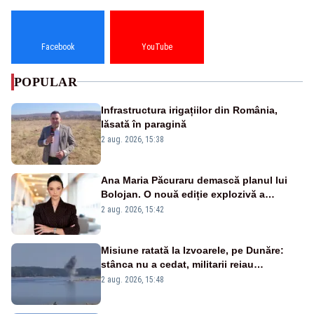
Facebook
YouTube
POPULAR
Infrastructura irigațiilor din România,
lăsată în paragină
2 aug. 2026, 15:38
Ana Maria Păcuraru demască planul lui
Bolojan. O nouă ediție explozivă a
emisiunii „Miza Zilei” la Realitatea PLUS
2 aug. 2026, 15:42
Misiune ratată la Izvoarele, pe Dunăre:
stânca nu a cedat, militarii reiau
detonările luni – VIDEO
2 aug. 2026, 15:48