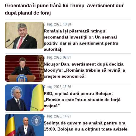
Groenlanda îi pune frână lui Trump. Avertisment dur
după planul de foraj
8 aug. 2026, 10:38
România își păstrează ratingul
recomandat investițiilor. Un semnal
pozitiv, dar și un avertisment pentru
autorități
8 aug. 2026, 08:51
Nicușor Dan, avertisment după decizia
Moody’s: „România trebuie să revină la
creștere economică”
7 aug. 2026, 15:26
PSD, replică dură pentru Bolojan:
„România este într-o situație de forță
majoră”
7 aug. 2026, 14:51
Ședința de guvern se amână pentru ora
15:00. Bolojan nu a obținut toate avizele