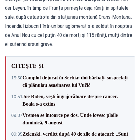
der Leyen, în timp ce Franţa primeşte deja răniţi în spitalele
sale, după catastrofa din staţiunea montană Crans-Montana.
Incendiul izbucnit într-un bar aglomerat s-a soldat în noaptea
de Anul Nou cu cel puţin 40 de morţi şi 115 răniţi, mulţi dintre
ei suferind arsuri grave.
CITEȘTE ȘI
Complot dejucat în Serbia: doi bărbați, suspectați
15:50
că plănuiau asasinarea lui Vučić
Joe Biden, vești îngrijorătoare despre cancer.
10:51
Boala s-a extins
Vremea se întoarce pe dos. Unde lovesc ploile
09:37
duminică, 9 august
Zelenski, verdict după 40 de zile de atacuri: „Sunt
09:35