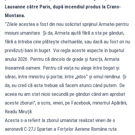
Lausanne către Paris, după incendiul produs la Crans-
Montana.
”Zilele acestea a fost din nou solicitat sprijinul Armatei pentru
misiuni umanitare. Şi da, Armata ajută fără a sta pe gânduri,
fără a întreba cine plăteşte cheltuielile, sau dacă au fost ori nu
prevăzuţi bani în buget. Voi regla aceste aspecte în bugetul
anului 2026. Pentru că dincolo de grade şi funcţii, Armata
înseamnă oameni. Pentru că viaţa nu alege între bogat şi
sărac, între ministru şi portar, între „pilos” şi omul nimănui. Şi
da, eu cred că asta trebuie să facem atunci când putem. De
aceea nu am stat nicio secundă pe gânduri când am aprobat
aceste zboruri”, a scris, vineri, pe Facebook, ministrul Apărării,
Readu Miruţă.
Acesta s-a referit la zborul umanitar realizat vineri de o
aeronavă C-27J Spartan a Forţelor Aeriene Române ruta