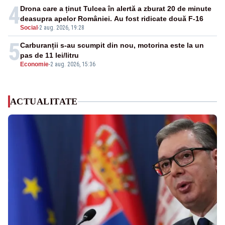
4
Drona care a ținut Tulcea în alertă a zburat 20 de minute
deasupra apelor României. Au fost ridicate două F-16
Social
-
2 aug. 2026, 19:28
5
Carburanții s-au scumpit din nou, motorina este la un
pas de 11 lei/litru
Economie
-
2 aug. 2026, 15:36
ACTUALITATE