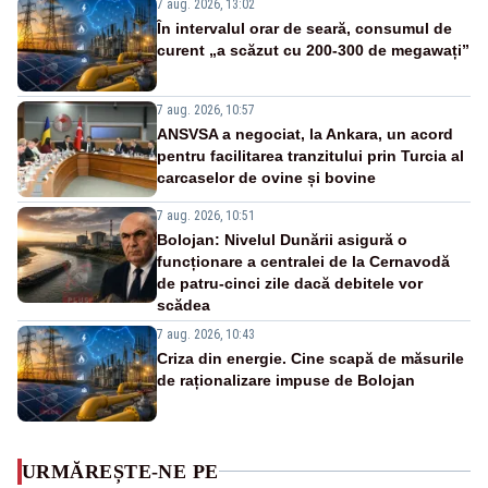
7 aug. 2026, 13:02
În intervalul orar de seară, consumul de
curent „a scăzut cu 200-300 de megawați”
7 aug. 2026, 10:57
ANSVSA a negociat, la Ankara, un acord
pentru facilitarea tranzitului prin Turcia al
carcaselor de ovine și bovine
7 aug. 2026, 10:51
Bolojan: Nivelul Dunării asigură o
funcționare a centralei de la Cernavodă
de patru-cinci zile dacă debitele vor
scădea
7 aug. 2026, 10:43
Criza din energie. Cine scapă de măsurile
de raționalizare impuse de Bolojan
URMĂREȘTE-NE PE