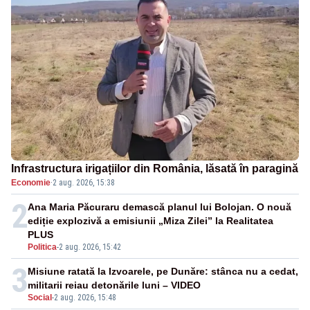
Infrastructura irigațiilor din România, lăsată în paragină
Economie
·
2 aug. 2026, 15:38
2
Ana Maria Păcuraru demască planul lui Bolojan. O nouă
ediție explozivă a emisiunii „Miza Zilei” la Realitatea
PLUS
Politica
-
2 aug. 2026, 15:42
3
Misiune ratată la Izvoarele, pe Dunăre: stânca nu a cedat,
militarii reiau detonările luni – VIDEO
Social
-
2 aug. 2026, 15:48