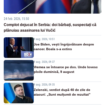
24 feb. 2026, 15:50
Complot dejucat în Serbia: doi bărbați, suspectați că
plănuiau asasinarea lui Vučić
9 aug. 2026, 10:51
Joe Biden, vești îngrijorătoare despre
cancer. Boala s-a extins
9 aug. 2026, 09:37
Vremea se întoarce pe dos. Unde lovesc
ploile duminică, 9 august
9 aug. 2026, 09:35
Zelenski, verdict după 40 de zile de
atacuri: „Sunt mulțumit de rezultat”