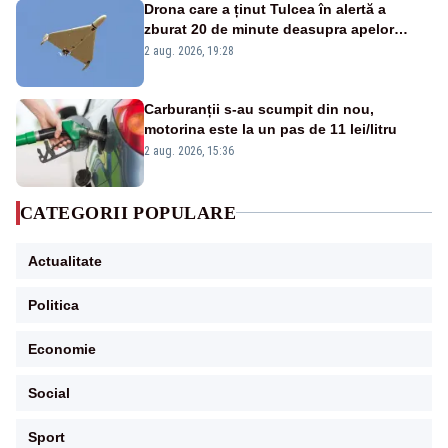
Drona care a ținut Tulcea în alertă a
zburat 20 de minute deasupra apelor
României. Au fost ridicate două F-16
2 aug. 2026, 19:28
Carburanții s-au scumpit din nou,
motorina este la un pas de 11 lei/litru
2 aug. 2026, 15:36
CATEGORII POPULARE
Actualitate
Politica
Economie
Social
Sport