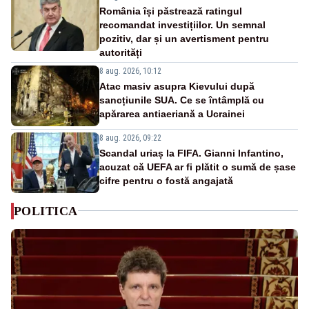
România își păstrează ratingul
recomandat investițiilor. Un semnal
pozitiv, dar și un avertisment pentru
autorități
8 aug. 2026, 10:12
Atac masiv asupra Kievului după
sancțiunile SUA. Ce se întâmplă cu
apărarea antiaeriană a Ucrainei
8 aug. 2026, 09:22
Scandal uriaș la FIFA. Gianni Infantino,
acuzat că UEFA ar fi plătit o sumă de șase
cifre pentru o fostă angajată
POLITICA