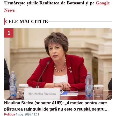
Urmărește știrile Realitatea de Botosani și pe
Google
News
CELE MAI CITITE
1
Niculina Stelea (senator AUR): „4 motive pentru care
păstrarea ratingului de țară nu este o reușită pentru
Politica
·
1 aug. 2026, 11:51
Guvernul Bolojan”