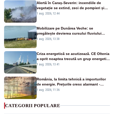
Alertă în Caraș-Severin: incendiile de
vegetație se extind, zeci de pompieri și
silvicultori se luptă cu flăcările - VIDEO
1 aug. 2026, 12:44
Mobilizare pe Dunărea Veche: se
pregătește devierea cursului fluviului
către Cernavodă – VIDEO
1 aug. 2026, 13:38
Criza energetică se acutizează. CE Oltenia
a oprit noaptea trecută un grup energetic
de la Rovinari
1 aug. 2026, 13:41
România, la limita tehnică a importurilor
de energie. Prețurile cresc alarmant -
Analiză Realitatea Plus
1 aug. 2026, 11:36
CATEGORII POPULARE