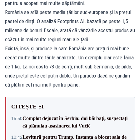
pentru a acoperi mai multe săptămâni.
România se află peste media țărilor sud-europene și la prețul
pastei de dinți. O analiză Footprints AI, bazată pe peste 1,5
milioane de bonuri fiscale, arată că vânzările acestui produs au
scăzut în mai multe regiuni mari ale țării.
Există, însă, și produse la care România are prețuri mai bune
decât multe dintre țările analizate. Un exemplu clar este făina
de 1 kg. La noi costă 78 de cenți, mult sub Germania, de pildă,
unde prețul este cel puțin dublu. Un paradox dacă ne gândim
că plătim cel mai mult pentru pâine.
CITEȘTE ȘI
Complot dejucat în Serbia: doi bărbați, suspectați
15:50
că plănuiau asasinarea lui Vučić
Lovitură pentru Trump. Instanța a blocat sala de
10:42