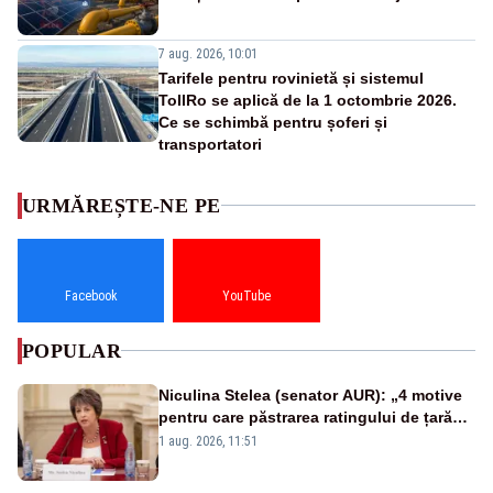
7 aug. 2026, 10:01
Tarifele pentru rovinietă și sistemul
TollRo se aplică de la 1 octombrie 2026.
Ce se schimbă pentru șoferi și
transportatori
URMĂREȘTE-NE PE
Facebook
YouTube
POPULAR
Niculina Stelea (senator AUR): „4 motive
pentru care păstrarea ratingului de țară
nu este o reușită pentru Guvernul
1 aug. 2026, 11:51
Bolojan”