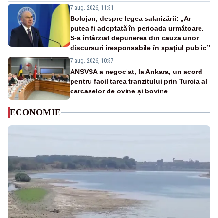
7 aug. 2026, 11:51
Bolojan, despre legea salarizării: „Ar
putea fi adoptată în perioada următoare.
S-a întârziat depunerea din cauza unor
discursuri iresponsabile în spaţiul public”
7 aug. 2026, 10:57
ANSVSA a negociat, la Ankara, un acord
pentru facilitarea tranzitului prin Turcia al
carcaselor de ovine și bovine
ECONOMIE