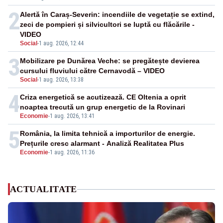
2
Alertă în Caraș-Severin: incendiile de vegetație se extind,
zeci de pompieri și silvicultori se luptă cu flăcările -
VIDEO
Social
-
1 aug. 2026, 12:44
3
Mobilizare pe Dunărea Veche: se pregătește devierea
cursului fluviului către Cernavodă – VIDEO
Social
-
1 aug. 2026, 13:38
4
Criza energetică se acutizează. CE Oltenia a oprit
noaptea trecută un grup energetic de la Rovinari
Economie
-
1 aug. 2026, 13:41
5
România, la limita tehnică a importurilor de energie.
Prețurile cresc alarmant - Analiză Realitatea Plus
Economie
-
1 aug. 2026, 11:36
ACTUALITATE