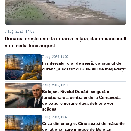
7 aug. 2026, 14:03
Dunărea crește ușor la intrarea în țară, dar rămâne mult
sub media lunii august
7 aug. 2026, 13:02
În intervalul orar de seară, consumul de
curent „a scăzut cu 200-300 de megawați”
7 aug. 2026, 10:51
Bolojan: Nivelul Dunării asigură o
funcționare a centralei de la Cernavodă
de patru-cinci zile dacă debitele vor
scădea
7 aug. 2026, 10:43
Criza din energie. Cine scapă de măsurile
de raționalizare impuse de Bolojan