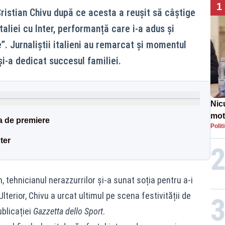
1
 Cristian Chivu după ce acesta a reușit să câștige
taliei cu Inter, performanță care i-a adus și
. Jurnaliștii italieni au remarcat și momentul
i-a dedicat succesul familiei.
Nic
mot
a de premiere
Polit
de ț
Guv
ter
 tehnicianul nerazzurrilor și-a sunat soția pentru a-i
lterior, Chivu a urcat ultimul pe scena festivității de
ublicației
Gazzetta dello Sport
.