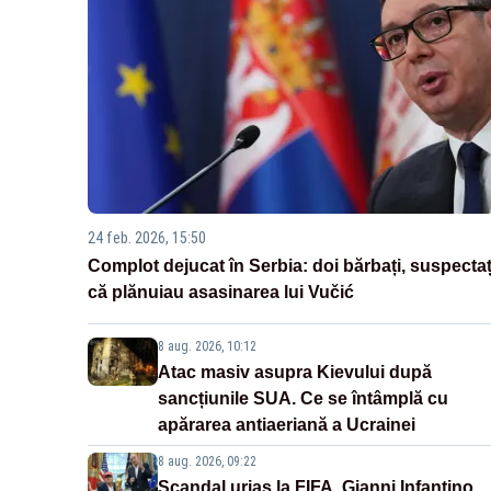
24 feb. 2026, 15:50
Complot dejucat în Serbia: doi bărbați, suspectaț
că plănuiau asasinarea lui Vučić
8 aug. 2026, 10:12
Atac masiv asupra Kievului după
sancțiunile SUA. Ce se întâmplă cu
apărarea antiaeriană a Ucrainei
8 aug. 2026, 09:22
Scandal uriaș la FIFA. Gianni Infantino,