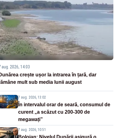
7 aug. 2026, 14:03
Dunărea crește ușor la intrarea în țară, dar
rămâne mult sub media lunii august
7 aug. 2026, 13:02
În intervalul orar de seară, consumul de
curent „a scăzut cu 200-300 de
megawați”
7 aug. 2026, 10:51
Bolojan: Nivelul Dunării asigură o