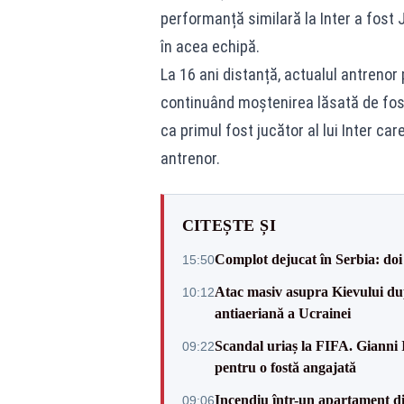
performanță similară la Inter a fost 
în acea echipă.
La 16 ani distanță, actualul antrenor 
continuând moștenirea lăsată de fostu
ca primul fost jucător al lui Inter ca
antrenor.
CITEȘTE ȘI
Complot dejucat în Serbia: doi 
15:50
Atac masiv asupra Kievului du
10:12
antiaeriană a Ucrainei
Scandal uriaș la FIFA. Gianni I
09:22
pentru o fostă angajată
Incendiu într-un apartament di
09:06