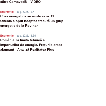
către Cernavodă – VIDEO
4
Economie
-
1 aug. 2026, 13:41
Criza energetică se acutizează. CE
Oltenia a oprit noaptea trecută un grup
energetic de la Rovinari
5
Economie
-
1 aug. 2026, 11:36
România, la limita tehnică a
importurilor de energie. Prețurile cresc
alarmant - Analiză Realitatea Plus