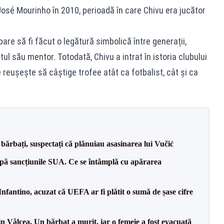
José Mourinho în 2010, perioadă în care Chivu era jucător
pare să fi făcut o legătură simbolică între generații,
l său mentor. Totodată, Chivu a intrat în istoria clubului
re reușește să câștige trofee atât ca fotbalist, cât și ca
bărbați, suspectați că plănuiau asasinarea lui Vučić
pă sancțiunile SUA. Ce se întâmplă cu apărarea
nfantino, acuzat că UEFA ar fi plătit o sumă de șase cifre
n Vâlcea. Un bărbat a murit, iar o femeie a fost evacuată