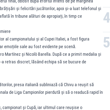
ierul final, obosit după efortul intens de pe marginea
rățișări și felicitări jucătorilor, apoi și-a luat telefonul și
flată în tribune alături de apropiați, în timp ce
emiere
or al campionatului și al Cupei Italiei, a fost figura
ar emoțiile sale au fost evidente pe scenă.
aro Martínez și Nicolò Barella. După ce a primit medalia și
-a retras discret, lăsând echipa să se bucure de
ătorilor, presa italiană subliniază că Chivu a reușit să
inala de Liga Campionilor pierdută și să o readucă rapid în
, campionat și Cupă, iar ultimul care reușise o