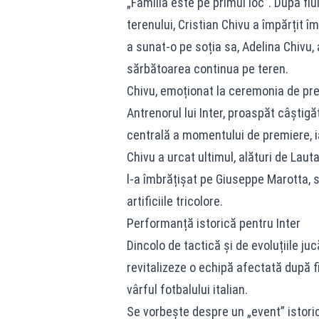
„Familia este pe primul loc”. După flu
terenului, Cristian Chivu a împărțit îmb
a sunat-o pe soția sa, Adelina Chivu, a
sărbătoarea continua pe teren.
Chivu, emoționat la ceremonia de pr
Antrenorul lui Inter, proaspăt câștigăt
centrală a momentului de premiere, i
Chivu a urcat ultimul, alături de Laut
l-a îmbrățișat pe Giuseppe Marotta, s
artificiile tricolore.
Performanță istorică pentru Inter
Dincolo de tactică și de evoluțiile juc
revitalizeze o echipă afectată după f
vârful fotbalului italian.
Se vorbește despre un „event” istoric