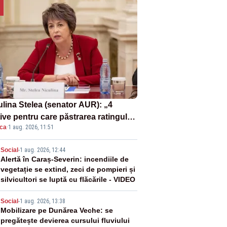
ulina Stelea (senator AUR): „4
ive pentru care păstrarea ratingului
ica
·
1 aug. 2026, 11:51
ară nu este o reușită pentru
ernul Bolojan”
2
Social
-
1 aug. 2026, 12:44
Alertă în Caraș-Severin: incendiile de
vegetație se extind, zeci de pompieri și
silvicultori se luptă cu flăcările - VIDEO
3
Social
-
1 aug. 2026, 13:38
Mobilizare pe Dunărea Veche: se
pregătește devierea cursului fluviului