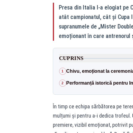
Presa din Italia l-a elogiat pe
atât campionatul, cât și Cupa I
supranumele de „Mister Double”
emoționant în care antrenorul ș
CUPRINS
Chivu, emoționat la ceremoni
1
Performanță istorică pentru In
2
În timp ce echipa sărbătorea pe teren,
mulțumi și pentru a-i dedica trofeul. U
premiere, vizibil emoționat, potrivit p