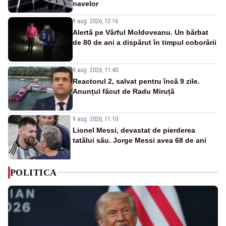
navelor
9 aug. 2026, 12:16
Alertă pe Vârful Moldoveanu. Un bărbat
de 80 de ani a dispărut în timpul coborârii
9 aug. 2026, 11:40
Reactorul 2, salvat pentru încă 9 zile.
Anunțul făcut de Radu Miruță
9 aug. 2026, 11:10
Lionel Messi, devastat de pierderea
tatălui său. Jorge Messi avea 68 de ani
POLITICA