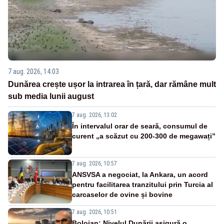
7 aug. 2026, 14:03
Dunărea crește ușor la intrarea în țară, dar rămâne mult
sub media lunii august
7 aug. 2026, 13:02
În intervalul orar de seară, consumul de
curent „a scăzut cu 200-300 de megawați”
7 aug. 2026, 10:57
ANSVSA a negociat, la Ankara, un acord
pentru facilitarea tranzitului prin Turcia al
carcaselor de ovine și bovine
7 aug. 2026, 10:51
Bolojan: Nivelul Dunării asigură o