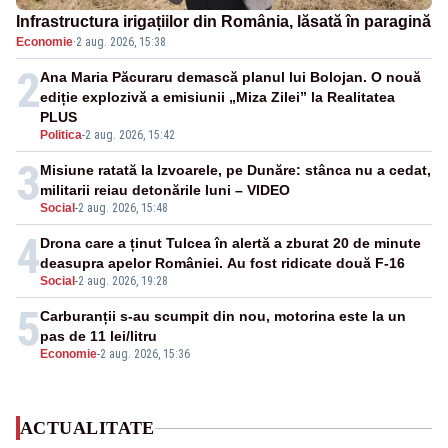
Infrastructura irigațiilor din România, lăsată în paragină
Economie
·
2 aug. 2026, 15:38
2
Ana Maria Păcuraru demască planul lui Bolojan. O nouă
ediție explozivă a emisiunii „Miza Zilei” la Realitatea
PLUS
Politica
-
2 aug. 2026, 15:42
3
Misiune ratată la Izvoarele, pe Dunăre: stânca nu a cedat,
militarii reiau detonările luni – VIDEO
Social
-
2 aug. 2026, 15:48
4
Drona care a ținut Tulcea în alertă a zburat 20 de minute
deasupra apelor României. Au fost ridicate două F-16
Social
-
2 aug. 2026, 19:28
5
Carburanții s-au scumpit din nou, motorina este la un
pas de 11 lei/litru
Economie
-
2 aug. 2026, 15:36
ACTUALITATE