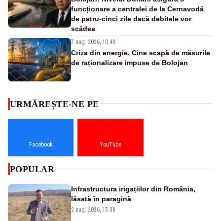
funcționare a centralei de la Cernavodă
de patru-cinci zile dacă debitele vor
scădea
7 aug. 2026, 10:43
Criza din energie. Cine scapă de măsurile
de raționalizare impuse de Bolojan
URMĂREȘTE-NE PE
Facebook
YouTube
POPULAR
Infrastructura irigațiilor din România,
lăsată în paragină
2 aug. 2026, 15:38