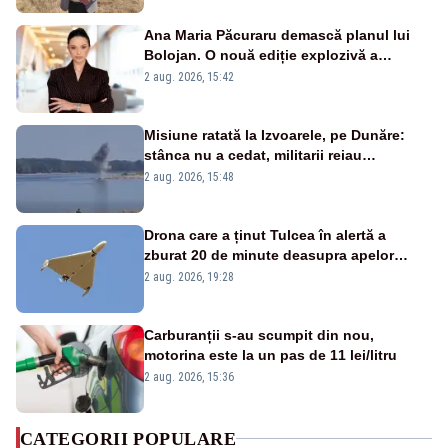
Ana Maria Păcuraru demască planul lui
Bolojan. O nouă ediție explozivă a
emisiunii „Miza Zilei” la Realitatea PLUS
2 aug. 2026, 15:42
Misiune ratată la Izvoarele, pe Dunăre:
stânca nu a cedat, militarii reiau
detonările luni – VIDEO
2 aug. 2026, 15:48
Drona care a ținut Tulcea în alertă a
zburat 20 de minute deasupra apelor
României. Au fost ridicate două F-16
2 aug. 2026, 19:28
Carburanții s-au scumpit din nou,
motorina este la un pas de 11 lei/litru
2 aug. 2026, 15:36
CATEGORII POPULARE