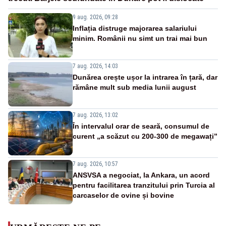
9 aug. 2026, 09:28
Inflația distruge majorarea salariului
minim. Românii nu simt un trai mai bun
7 aug. 2026, 14:03
Dunărea crește ușor la intrarea în țară, dar
rămâne mult sub media lunii august
7 aug. 2026, 13:02
În intervalul orar de seară, consumul de
curent „a scăzut cu 200-300 de megawați”
7 aug. 2026, 10:57
ANSVSA a negociat, la Ankara, un acord
pentru facilitarea tranzitului prin Turcia al
carcaselor de ovine și bovine