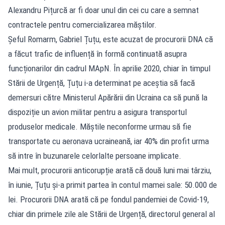
Alexandru Pițurcă ar fi doar unul din cei cu care a semnat
contractele pentru comercializarea măștilor.
Șeful Romarm, Gabriel Țuțu, este acuzat de procurorii DNA că
a făcut trafic de influență în formă continuată asupra
funcționarilor din cadrul MApN. În aprilie 2020, chiar în timpul
Stării de Urgență, Țuțu i-a determinat pe aceștia să facă
demersuri către Ministerul Apărării din Ucraina ca să pună la
dispoziție un avion militar pentru a asigura transportul
produselor medicale. Măștile neconforme urmau să fie
transportate cu aeronava ucraineană, iar 40% din profit urma
să intre în buzunarele celorlalte persoane implicate.
Mai mult, procurorii anticorupție arată că două luni mai târziu,
în iunie, Țuțu și-a primit partea în contul mamei sale: 50.000 de
lei. Procurorii DNA arată că pe fondul pandemiei de Covid-19,
chiar din primele zile ale Stării de Urgență, directorul general al