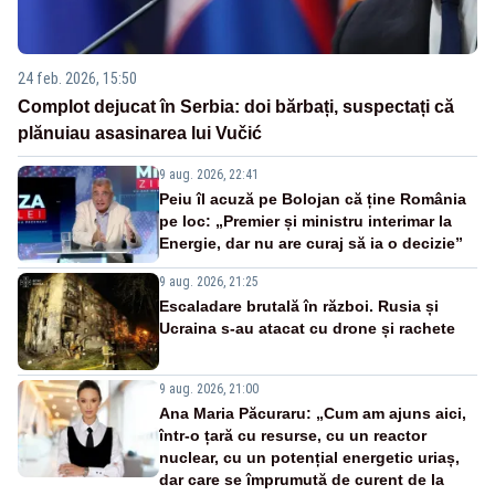
24 feb. 2026, 15:50
Complot dejucat în Serbia: doi bărbați, suspectați că
plănuiau asasinarea lui Vučić
9 aug. 2026, 22:41
Peiu îl acuză pe Bolojan că ține România
pe loc: „Premier și ministru interimar la
Energie, dar nu are curaj să ia o decizie”
9 aug. 2026, 21:25
Escaladare brutală în război. Rusia și
Ucraina s-au atacat cu drone și rachete
9 aug. 2026, 21:00
Ana Maria Păcuraru: „Cum am ajuns aici,
într-o țară cu resurse, cu un reactor
nuclear, cu un potențial energetic uriaș,
dar care se împrumută de curent de la