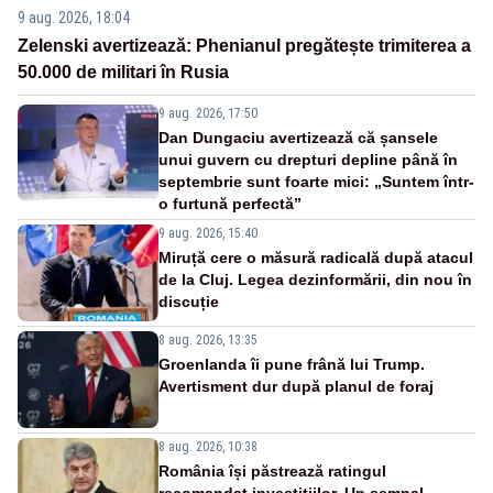
9 aug. 2026, 18:04
Zelenski avertizează: Phenianul pregătește trimiterea a
50.000 de militari în Rusia
9 aug. 2026, 17:50
Dan Dungaciu avertizează că șansele
unui guvern cu drepturi depline până în
septembrie sunt foarte mici: „Suntem într-
o furtună perfectă”
9 aug. 2026, 15:40
Miruță cere o măsură radicală după atacul
de la Cluj. Legea dezinformării, din nou în
discuție
8 aug. 2026, 13:35
Groenlanda îi pune frână lui Trump.
Avertisment dur după planul de foraj
8 aug. 2026, 10:38
România își păstrează ratingul