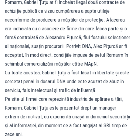
Romarm, Gabriel Țuțu ar fi încheiat ilegal două contracte de
achiziție publică ce vizau cumpărarea a șapte utilaje
neconforme de producere a măștilor de protecție. Afacerea
era încheiată cu o asociere de firme din care făcea parte și o
firmă controlată de Alexandru Pițurcă, fiul fostului selecționer
al naționalei, susțin procurorii. Potrivit DNA, Alex Pițurcă ar fi
acceptat, în mod direct, condițiile impuse de șeful Romarm în
schimbul comercializării măștilor către MApN.
Cu toate acestea, Gabriel Țuțu a fost lăsat în libertate și este
cercetat penal în dosarul DNA unde este acuzat de abuz în
serviciu, fals intelectual și trafic de influență.
Pe site-ul firmei care reprezintă industria de apărare a țării,
Romarm, Gabriel Țuțu este prezentat drept un manager
extrem de motivat, cu experiență uriașă în domeniul securității
și al informației, din moment ce a fost angajat al SRI timp de
zece ani.