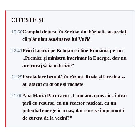
CITEȘTE ȘI
Complot dejucat în Serbia: doi bărbați, suspectați
15:50
că plănuiau asasinarea lui Vučić
Peiu îl acuză pe Bolojan că ține România pe loc:
22:41
„Premier și ministru interimar la Energie, dar nu
are curaj să ia o decizie”
Escaladare brutală în război. Rusia și Ucraina s-
21:25
au atacat cu drone și rachete
Ana Maria Păcuraru: „Cum am ajuns aici, într-o
21:00
țară cu resurse, cu un reactor nuclear, cu un
potențial energetic uriaș, dar care se împrumută
de curent de la vecini?”