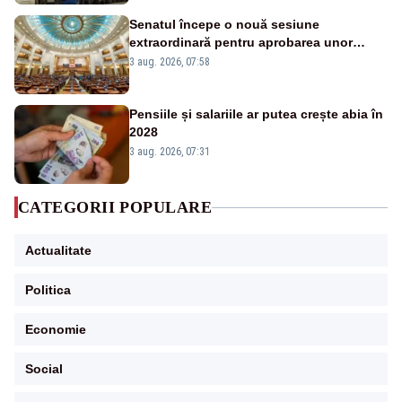
Senatul începe o nouă sesiune
extraordinară pentru aprobarea unor
jaloane din PNRR
3 aug. 2026, 07:58
Pensiile și salariile ar putea crește abia în
2028
3 aug. 2026, 07:31
CATEGORII POPULARE
Actualitate
Politica
Economie
Social