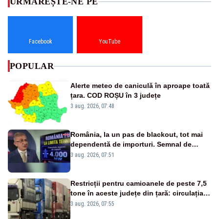
URMĂREȘTE-NE PE
Facebook
YouTube
POPULAR
Alerte meteo de caniculă în aproape toată
țara. COD ROȘU în 3 județe
3 aug. 2026, 07:48
România, la un pas de blackout, tot mai
dependentă de importuri. Semnal de
alarmă tras de un expert în energie
3 aug. 2026, 07:51
Restricții pentru camioanele de peste 7,5
tone în aceste județe din țară: circulația
este interzisă luni, între orele 12:00 și
3 aug. 2026, 07:55
20:00