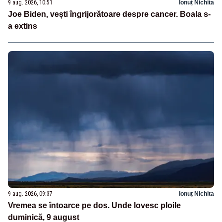
9 aug. 2026, 10:51
Ionuț Nichita
Joe Biden, vești îngrijorătoare despre cancer. Boala s-
a extins
9 aug. 2026, 09:37
Ionuț Nichita
Vremea se întoarce pe dos. Unde lovesc ploile
duminică, 9 august