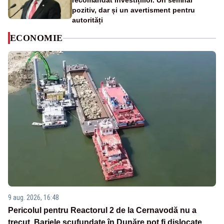
recomandat investițiilor. Un semnal
pozitiv, dar și un avertisment pentru
autorități
ECONOMIE
9 aug. 2026, 16:48
Pericolul pentru Reactorul 2 de la Cernavodă nu a
trecut. Barjele scufundate în Dunăre pot fi dislocate