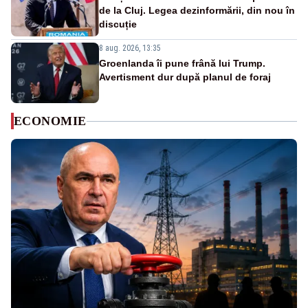
de la Cluj. Legea dezinformării, din nou în
discuție
8 aug. 2026, 13:35
Groenlanda îi pune frână lui Trump.
Avertisment dur după planul de foraj
ECONOMIE