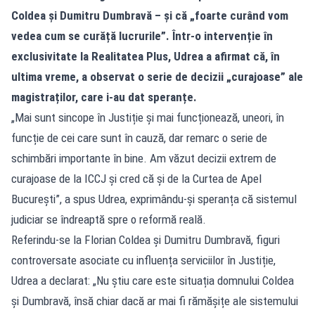
Coldea și Dumitru Dumbravă – și că „foarte curând vom
vedea cum se curăță lucrurile”. Într-o intervenție în
exclusivitate la Realitatea Plus, Udrea a afirmat că, în
ultima vreme, a observat o serie de decizii „curajoase” ale
magistraților, care i-au dat speranțe.
„Mai sunt sincope în Justiție și mai funcționează, uneori, în
funcție de cei care sunt în cauză, dar remarc o serie de
schimbări importante în bine. Am văzut decizii extrem de
curajoase de la ICCJ și cred că și de la Curtea de Apel
București”, a spus Udrea, exprimându-și speranța că sistemul
judiciar se îndreaptă spre o reformă reală.
Referindu-se la Florian Coldea și Dumitru Dumbravă, figuri
controversate asociate cu influența serviciilor în Justiție,
Udrea a declarat: „Nu știu care este situația domnului Coldea
și Dumbravă, însă chiar dacă ar mai fi rămășițe ale sistemului