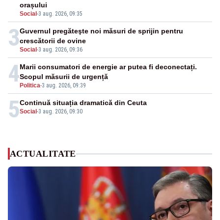
orașului
Social
-
3 aug. 2026, 09:35
3
Guvernul pregăteşte noi măsuri de sprijin pentru
crescătorii de ovine
Social
-
3 aug. 2026, 09:36
4
Marii consumatori de energie ar putea fi deconectați.
Scopul măsurii de urgență
Politica
-
3 aug. 2026, 09:39
5
Continuă situația dramatică din Ceuta
Social
-
3 aug. 2026, 09:30
ACTUALITATE