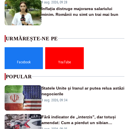
9 aug. 2026, 09:28
Inflația distruge majorarea salariului
minim. Românii nu simt un trai mai bun
URMĂREȘTE-NE PE
Facebook
YouTube
POPULAR
Statele Unite şi Iranul ar putea relua astăzi
negocierile
3 aug. 2026, 09:34
Fără indicator de „interzis”, dar totuși
amendat: Cum a pierdut un sibian
procesul pentru o parcare în centrul
3 aug. 2026, 09:35