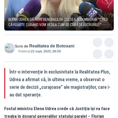
ELENA UDREA DĂ FIORI GENERALILOR COLDEA ȘI DUMBRAVĂ: ”CRED
CĂ FOARTE CURÂND VOM VEDEA CUM SE CURĂȚĂ LUCRURILE!”
Realitatea de Botosani
Scris de
Publicat:
22 sept. 2025, 08:59
Într-o intervenție în exclusivitate la Realitatea Plus,
Udrea a afirmat că, în ultima vreme, a observat o
serie de decizii „curajoase” ale magistraților, care i-
au dat speranțe.
Fostul ministru Elena Udrea crede că Justiția își va face
treaba în dosarul generalilor statului paralel – Florian