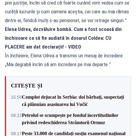
prin justiție, înclin să cred că foarte curând vom vedea cum se
curăță lucrurile și cum oamenii aceștia, cei care au mai rămas
dintre ei, fiindcă mulți s-au pensionat, se vor retrage singuri.”
Elena Udrea, dezvăluire bombă. Cum a fost scoasă din
închisoare ca să fie audiată în dosarul Coldea: CU
PLACERE am dat declarații! - VIDEO
În încheiere, Elena Udrea a transmis un mesaj de încredere:
„Mai degrabă înclin să am încredere pe mai departe.”
CITEȘTE ȘI
Complot dejucat în Serbia: doi bărbați, suspectați
15:50
că plănuiau asasinarea lui Vučić
Petrolul se scumpește pe fondul incertitudinilor
08:22
privind redeschiderea Strâmtorii Ormuz
Peste 33.000 de candidați susțin examenul național
08:17