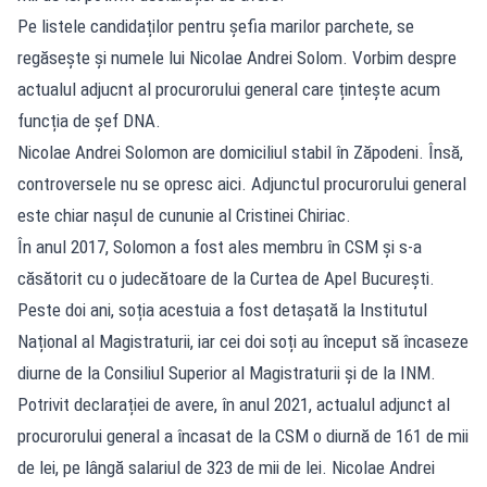
Pe listele candidaților pentru șefia marilor parchete, se
regăsește și numele lui Nicolae Andrei Solom. Vorbim despre
actualul adjucnt al procurorului general care țintește acum
funcția de șef DNA.
Nicolae Andrei Solomon are domiciliul stabil în Zăpodeni. Însă,
controversele nu se opresc aici. Adjunctul procurorului general
este chiar nașul de cununie al Cristinei Chiriac.
În anul 2017, Solomon a fost ales membru în CSM și s-a
căsătorit cu o judecătoare de la Curtea de Apel București.
Peste doi ani, soția acestuia a fost detașată la Institutul
Național al Magistraturii, iar cei doi soți au început să încaseze
diurne de la Consiliul Superior al Magistraturii și de la INM.
Potrivit declarației de avere, în anul 2021, actualul adjunct al
procurorului general a încasat de la CSM o diurnă de 161 de mii
de lei, pe lângă salariul de 323 de mii de lei. Nicolae Andrei