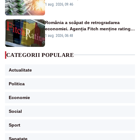
Analiză Realitatea Plus
1 aug. 2026, 09:46
România a scăpat de retrogradarea
economiei. Agenția Fitch menține ratingul
„BBB-” cu perspectivă negativă
1 aug. 2026, 06:48
CATEGORII POPULARE
Actualitate
Politica
Economie
Social
Sport
Sanatate