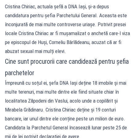
Cristina Chiriac, actuala șefă a DNA Iași, și-a depus
candidatura pentru șefia Parchetului General. Aceasta este
înconjurată de mai multe controverse uriașe. Potrivit presei
locale Cristina Chiriac ar fi mușamalizat o anchetă care-l viza
pe episcopul de Huși, Corneliu Bârlădeanu, acuzat că ar fi
abuzat sexual mai mulți elevi.
Cine sunt procurorii care candidează pentru șefia
parchetelor
Împreună cu soțul ei, șefa DNA Iași deține 18 imobile și mai
multe terenuri, mai multe dintre ele fiind situate chiar în
localitatea Zăpodeni din Vaslui, acolo unde a copilărit și
Mirabela Grădinaru. Cristina Chiriac deține și 19 conturi
bancare, iar unul dintre ele conține peste un milion de euro.
Candidata la Parchetul General încasează lunar peste 25 de
mii de lei potrivit declarației de avere.