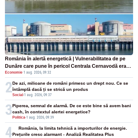
România în alertă energetică | Vulnerabilitatea de pe
Dunăre care pune în pericol Centrala Cernavodă era
Economie
·
1 aug. 2026, 09:32
cunoscută de pe vremea lui Ceaușescu
2
De azi, milioane de români primesc un drept nou. Ce se
întâmplă dacă ți se strică un produs
Social
-
1 aug. 2026, 09:37
3
Piperea, semnal de alarmă. De ce este bine să avem bani
cash, în contextul alertei energetice?
Politica
-
1 aug. 2026, 09:39
4
România, la limita tehnică a importurilor de energie.
Prețurile cresc alarmant - Analiză Realitatea Plus