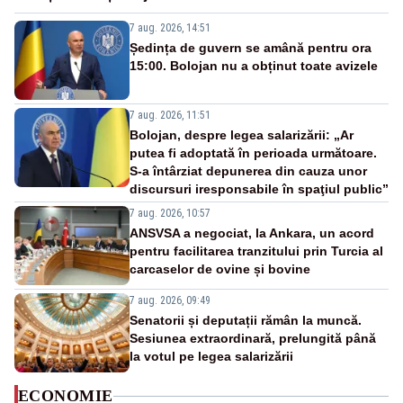
7 aug. 2026, 14:51
Ședința de guvern se amână pentru ora
15:00. Bolojan nu a obținut toate avizele
7 aug. 2026, 11:51
Bolojan, despre legea salarizării: „Ar
putea fi adoptată în perioada următoare.
S-a întârziat depunerea din cauza unor
discursuri iresponsabile în spaţiul public”
7 aug. 2026, 10:57
ANSVSA a negociat, la Ankara, un acord
pentru facilitarea tranzitului prin Turcia al
carcaselor de ovine și bovine
7 aug. 2026, 09:49
Senatorii și deputații rămân la muncă.
Sesiunea extraordinară, prelungită până
la votul pe legea salarizării
ECONOMIE