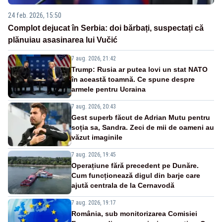
24 feb. 2026, 15:50
Complot dejucat în Serbia: doi bărbați, suspectați că
plănuiau asasinarea lui Vučić
7 aug. 2026, 21:42
Trump: Rusia ar putea lovi un stat NATO
în această toamnă. Ce spune despre
armele pentru Ucraina
7 aug. 2026, 20:43
Gest superb făcut de Adrian Mutu pentru
soția sa, Sandra. Zeci de mii de oameni au
văzut imaginile
7 aug. 2026, 19:45
Operațiune fără precedent pe Dunăre.
Cum funcționează digul din barje care
ajută centrala de la Cernavodă
7 aug. 2026, 19:17
România, sub monitorizarea Comisiei