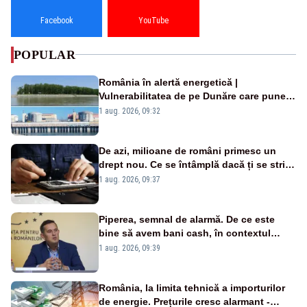
Facebook
YouTube
POPULAR
România în alertă energetică |
Vulnerabilitatea de pe Dunăre care pune
în pericol Centrala Cernavodă era
1 aug. 2026, 09:32
cunoscută de pe vremea lui Ceaușescu
De azi, milioane de români primesc un
drept nou. Ce se întâmplă dacă ți se strică
un produs
1 aug. 2026, 09:37
Piperea, semnal de alarmă. De ce este
bine să avem bani cash, în contextul
alertei energetice?
1 aug. 2026, 09:39
România, la limita tehnică a importurilor
de energie. Prețurile cresc alarmant -