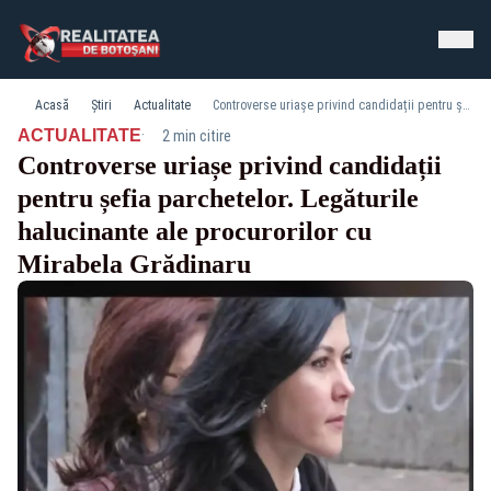
Acasă
Știri
Actualitate
Controverse uriașe privind candidații pentru șefia parchetelor. Legăturile halucinante ale procurorilor cu Mirabela Grădinaru
·
ACTUALITATE
2 min citire
Controverse uriașe privind candidații
pentru șefia parchetelor. Legăturile
halucinante ale procurorilor cu
Mirabela Grădinaru