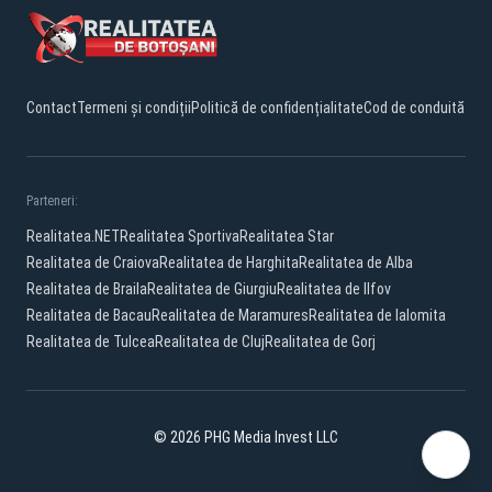
Contact
Termeni și condiții
Politică de confidențialitate
Cod de conduită
Parteneri:
Realitatea.NET
Realitatea Sportiva
Realitatea Star
Realitatea de Craiova
Realitatea de Harghita
Realitatea de Alba
Realitatea de Braila
Realitatea de Giurgiu
Realitatea de Ilfov
Realitatea de Bacau
Realitatea de Maramures
Realitatea de Ialomita
Realitatea de Tulcea
Realitatea de Cluj
Realitatea de Gorj
© 2026 PHG Media Invest LLC
Facebook
YouTube