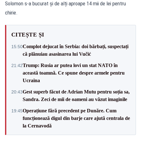
Solomon s-a bucurat și de alți aproape 14 mii de lei pentru
chirie.
CITEȘTE ȘI
Complot dejucat în Serbia: doi bărbați, suspectați
15:50
că plănuiau asasinarea lui Vučić
Trump: Rusia ar putea lovi un stat NATO în
21:42
această toamnă. Ce spune despre armele pentru
Ucraina
Gest superb făcut de Adrian Mutu pentru soția sa,
20:43
Sandra. Zeci de mii de oameni au văzut imaginile
Operațiune fără precedent pe Dunăre. Cum
19:45
funcționează digul din barje care ajută centrala de
la Cernavodă